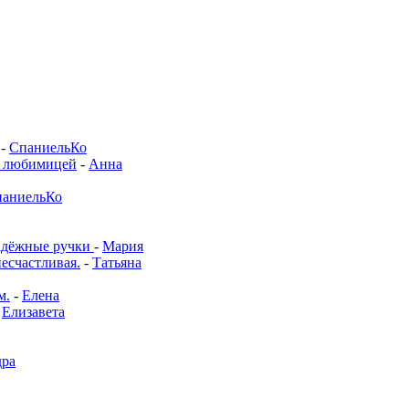
-
СпаниельКо
й любимицей
-
Анна
аниельКо
адёжные ручки
-
Мария
несчастливая.
-
Татьяна
м.
-
Елена
-
Елизавета
дра