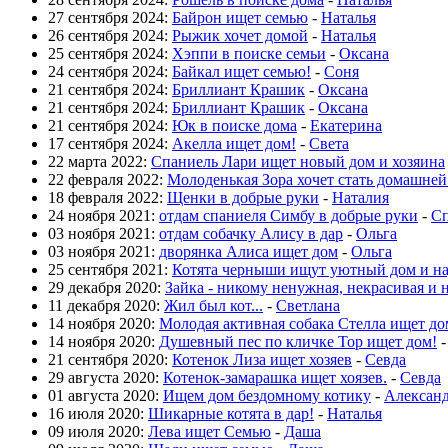
27 сентября 2024:
Байрон ищет семью
-
Наталья
26 сентября 2024:
Рыжик хочет домой
-
Наталья
25 сентября 2024:
Хэппи в поиске семьи
-
Оксана
24 сентября 2024:
Байкал ищет семью!
-
Соня
21 сентября 2024:
Бриллиант Крашик
-
Оксана
21 сентября 2024:
Бриллиант Крашик
-
Оксана
21 сентября 2024:
Юк в поиске дома
-
Екатерина
17 сентября 2024:
Акелла ищет дом!
-
Света
22 марта 2022:
Спаниель Лари ищет новый дом и хозяина
22 февраля 2022:
Молоденькая Зора хочет стать домашне
18 февраля 2022:
Щенки в добрые руки
-
Наталия
24 ноября 2021:
отдам спаниеля Симбу в добрые руки
-
Сп
03 ноября 2021:
отдам собачку Алису в дар
-
Ольга
03 ноября 2021:
дворянка Алиса ищет дом
-
Ольга
25 сентября 2021:
Котята черныши ищут уютный дом и н
29 декабря 2020:
Зайка - никому ненужная, некрасивая и 
11 декабря 2020:
Жил был кот...
-
Светлана
14 ноября 2020:
Молодая активная собака Стелла ищет до
14 ноября 2020:
Душевный пес по кличке Тор ищет дом!
21 сентября 2020:
Котенок Лиза ищет хозяев
-
Севда
29 августа 2020:
Котенок-замарашка ищет хоязев.
-
Севда
01 августа 2020:
Ищем дом бездомному котику
-
Алексан
16 июля 2020:
Шикарные котята в дар!
-
Наталья
09 июля 2020:
Лева ищет Семью
-
Даша