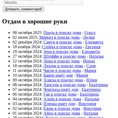
Отдам в хорошие руки
08 октября 2025:
Прада в поиске дома
-
Ольга
02 июня 2025:
Маркиз в поиске дома
-
Лидия
02 декабря 2024:
Самур в поиске дома
-
Елизавета
18 ноября 2024:
Слойка в поиске дома
-
Евгения
29 октября 2024:
Зена в поиске дома
-
Елизавета
27 октября 2024:
Штеффи в поиске дома
-
Наталья
22 октября 2024:
Лина в поиске дома
-
Ирина
18 октября 2024:
Люцик в поиске дома
-
Соня
11 октября 2024:
Чарли в поиске дома
-
Мария
10 октября 2024:
Барни ищет дом
-
Мария
09 октября 2024:
Аляска в поиске дома
-
Юлия
08 октября 2024:
Хвостик в поиске дома
-
Екатерина
07 октября 2024:
Черепаха ищет дом
-
Екатерина
06 октября 2024:
Гав в поиске дома
-
Екатерина
04 октября 2024:
Альба в поиске дома
-
Наталья
03 октября 2024:
Плюша ищет дом
-
Виктория
02 октября 2024:
Ёжик в поиске дома
-
Виктория
01 октября 2024:
Айно в поиске дома
-
Наталья
28 сентября 2024:
Рошель в поиске дома
-
Наталья