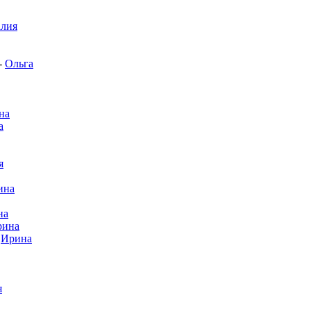
алия
-
Ольга
на
а
я
ина
на
рина
-
Ирина
я