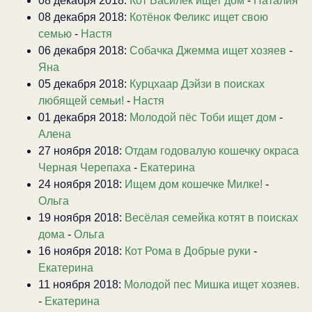
08 декабря 2018:
Кот Василёк ищет дом
-
Наталия
08 декабря 2018:
Котёнок Феликс ищет свою
семью
-
Настя
06 декабря 2018:
Собачка Джемма ищет хозяев
-
Яна
05 декабря 2018:
Курцхаар Дэйзи в поисках
любящей семьи!
-
Настя
01 декабря 2018:
Молодой пёс Тоби ищет дом
-
Алена
27 ноября 2018:
Отдам годовалую кошечку окраса
Черная Черепаха
-
Екатерина
24 ноября 2018:
Ищем дом кошечке Милке!
-
Ольга
19 ноября 2018:
Весёлая семейка котят в поисках
дома
-
Ольга
16 ноября 2018:
Кот Рома в Добрые руки
-
Екатерина
11 ноября 2018:
Молодой пес Мишка ищет хозяев.
-
Екатерина