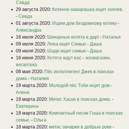
Севда
29 августа 2020:
Котенок-замарашка ищет хоязев.
-
Севда
01 августа 2020:
Ищем дом бездомному котику
-
Александра
16 июля 2020:
Шикарные котята в дар!
-
Наталья
09 июля 2020:
Лева ищет Семью
-
Даша
09 июля 2020:
Шади ищет семью
-
Даша
16 июня 2020:
Котята ждут вас
-
зоомагазин,
ветаптека
08 мая 2020:
Пёс интеллигент Джек в поисках
дома
-
Наталия
19 марта 2020:
Молодой пёс Тоби ищет дом
-
Алена
19 марта 2020:
Метис Хаски в поисках дома.
-
Екатерина
18 марта 2020:
Компактный песик Гоша в поисках
семьи.
-
Ольга
18 марта 2020:
метис овчарки в добрые руки
-