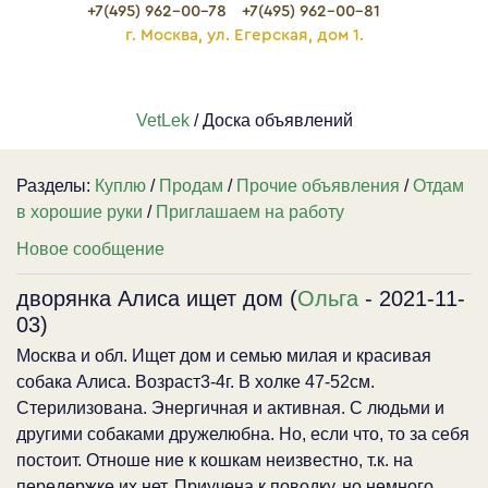
+7(495) 962-00-78
+7(495) 962-00-81
г. Москва, ул. Егерская, дом 1.
VetLek
/ Доска объявлений
Разделы:
Куплю
/
Продам
/
Прочие объявления
/
Отдам
в хорошие руки
/
Приглашаем на работу
Новое сообщение
дворянка Алиса ищет дом (
Ольга
- 2021-11-
03)
Москва и обл. Ищет дом и семью милая и красивая
собака Алиса. Возраст3-4г. В холке 47-52см.
Стерилизована. Энергичная и активная. С людьми и
другими собаками дружелюбна. Но, если что, то за себя
постоит. Отноше ние к кошкам неизвестно, т.к. на
передержке их нет. Приучена к поводку, но немного