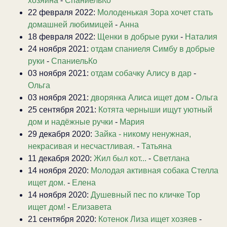
хозяина
-
СпаниельКо
22 февраля 2022:
Молоденькая Зора хочет стать
домашней любимицей
-
Анна
18 февраля 2022:
Щенки в добрые руки
-
Наталия
24 ноября 2021:
отдам спаниеля Симбу в добрые
руки
-
СпаниельКо
03 ноября 2021:
отдам собачку Алису в дар
-
Ольга
03 ноября 2021:
дворянка Алиса ищет дом
-
Ольга
25 сентября 2021:
Котята черныши ищут уютный
дом и надёжные ручки
-
Мария
29 декабря 2020:
Зайка - никому ненужная,
некрасивая и несчастливая.
-
Татьяна
11 декабря 2020:
Жил был кот...
-
Светлана
14 ноября 2020:
Молодая активная собака Стелла
ищет дом.
-
Елена
14 ноября 2020:
Душевный пес по кличке Тор
ищет дом!
-
Елизавета
21 сентября 2020:
Котенок Лиза ищет хозяев
-