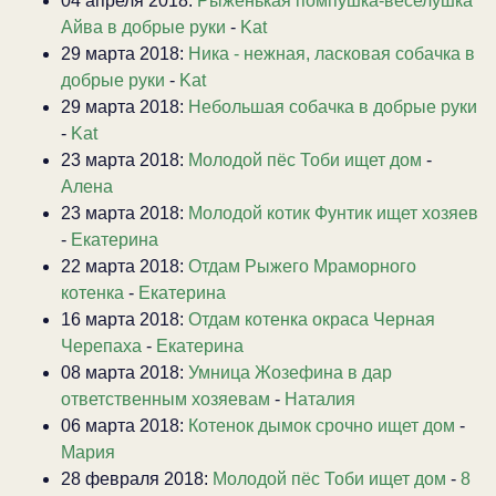
04 апреля 2018:
Рыженькая помпушка-веселушка
Айва в добрые руки
-
Kat
29 марта 2018:
Ника - нежная, ласковая собачка в
добрые руки
-
Kat
29 марта 2018:
Небольшая собачка в добрые руки
-
Kat
23 марта 2018:
Молодой пёс Тоби ищет дом
-
Алена
23 марта 2018:
Молодой котик Фунтик ищет хозяев
-
Екатерина
22 марта 2018:
Отдам Рыжего Мраморного
котенка
-
Екатерина
16 марта 2018:
Отдам котенка окраса Черная
Черепаха
-
Екатерина
08 марта 2018:
Умница Жозефина в дар
ответственным хозяевам
-
Наталия
06 марта 2018:
Котенок дымок срочно ищет дом
-
Мария
28 февраля 2018:
Молодой пёс Тоби ищет дом
-
8