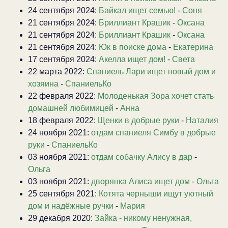
24 сентября 2024:
Байкал ищет семью!
-
Соня
21 сентября 2024:
Бриллиант Крашик
-
Оксана
21 сентября 2024:
Бриллиант Крашик
-
Оксана
21 сентября 2024:
Юк в поиске дома
-
Екатерина
17 сентября 2024:
Акелла ищет дом!
-
Света
22 марта 2022:
Спаниель Лари ищет новый дом и
хозяина
-
СпаниельКо
22 февраля 2022:
Молоденькая Зора хочет стать
домашней любимицей
-
Анна
18 февраля 2022:
Щенки в добрые руки
-
Наталия
24 ноября 2021:
отдам спаниеля Симбу в добрые
руки
-
СпаниельКо
03 ноября 2021:
отдам собачку Алису в дар
-
Ольга
03 ноября 2021:
дворянка Алиса ищет дом
-
Ольга
25 сентября 2021:
Котята черныши ищут уютный
дом и надёжные ручки
-
Мария
29 декабря 2020:
Зайка - никому ненужная,