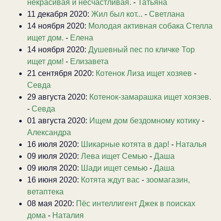
некрасивая и несчастливая.
-
Татьяна
11 декабря 2020:
Жил был кот...
-
Светлана
14 ноября 2020:
Молодая активная собака Стелла
ищет дом.
-
Елена
14 ноября 2020:
Душевный пес по кличке Тор
ищет дом!
-
Елизавета
21 сентября 2020:
Котенок Лиза ищет хозяев
-
Севда
29 августа 2020:
Котенок-замарашка ищет хоязев.
-
Севда
01 августа 2020:
Ищем дом бездомному котику
-
Александра
16 июля 2020:
Шикарные котята в дар!
-
Наталья
09 июля 2020:
Лева ищет Семью
-
Даша
09 июля 2020:
Шади ищет семью
-
Даша
16 июня 2020:
Котята ждут вас
-
зоомагазин,
ветаптека
08 мая 2020:
Пёс интеллигент Джек в поисках
дома
-
Наталия