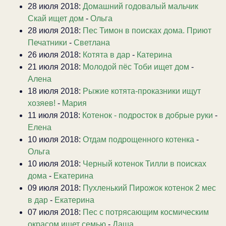
28 июля 2018:
Домашний годовалый мальчик
Скай ищет дом
-
Ольга
28 июля 2018:
Пес Тимон в поисках дома. Приют
Печатники
-
Светлана
26 июля 2018:
Котята в дар
-
Катерина
21 июля 2018:
Молодой пёс Тоби ищет дом
-
Алена
18 июля 2018:
Рыжие котята-проказники ищут
хозяев!
-
Мария
11 июля 2018:
Котенок - подросток в добрые руки
-
Елена
10 июля 2018:
Отдам подрощенного котенка
-
Ольга
10 июля 2018:
Черный котенок Тилли в поисках
дома
-
Екатерина
09 июля 2018:
Пухленький Пирожок котенок 2 мес
в дар
-
Екатерина
07 июля 2018:
Пес с потрясающим космическим
окрасом ищет семью
-
Даша