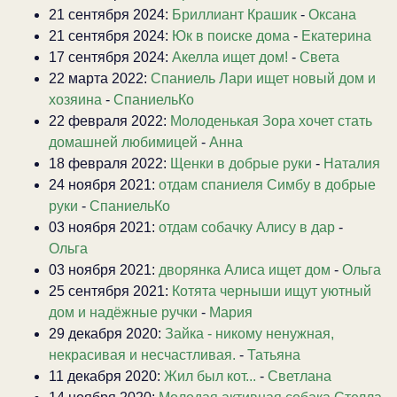
21 сентября 2024:
Бриллиант Крашик
-
Оксана
21 сентября 2024:
Юк в поиске дома
-
Екатерина
17 сентября 2024:
Акелла ищет дом!
-
Света
22 марта 2022:
Спаниель Лари ищет новый дом и
хозяина
-
СпаниельКо
22 февраля 2022:
Молоденькая Зора хочет стать
домашней любимицей
-
Анна
18 февраля 2022:
Щенки в добрые руки
-
Наталия
24 ноября 2021:
отдам спаниеля Симбу в добрые
руки
-
СпаниельКо
03 ноября 2021:
отдам собачку Алису в дар
-
Ольга
03 ноября 2021:
дворянка Алиса ищет дом
-
Ольга
25 сентября 2021:
Котята черныши ищут уютный
дом и надёжные ручки
-
Мария
29 декабря 2020:
Зайка - никому ненужная,
некрасивая и несчастливая.
-
Татьяна
11 декабря 2020:
Жил был кот...
-
Светлана