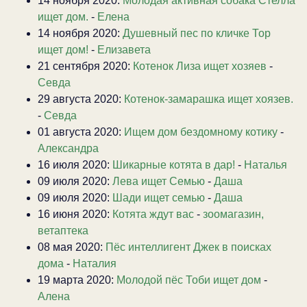
14 ноября 2020:
Молодая активная собака Стелла
ищет дом.
-
Елена
14 ноября 2020:
Душевный пес по кличке Тор
ищет дом!
-
Елизавета
21 сентября 2020:
Котенок Лиза ищет хозяев
-
Севда
29 августа 2020:
Котенок-замарашка ищет хоязев.
-
Севда
01 августа 2020:
Ищем дом бездомному котику
-
Александра
16 июля 2020:
Шикарные котята в дар!
-
Наталья
09 июля 2020:
Лева ищет Семью
-
Даша
09 июля 2020:
Шади ищет семью
-
Даша
16 июня 2020:
Котята ждут вас
-
зоомагазин,
ветаптека
08 мая 2020:
Пёс интеллигент Джек в поисках
дома
-
Наталия
19 марта 2020:
Молодой пёс Тоби ищет дом
-
Алена