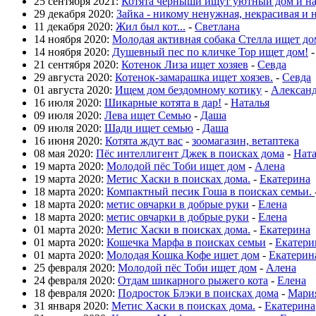
25 сентября 2021:
Котята черныши ищут уютный дом и н
29 декабря 2020:
Зайка - никому ненужная, некрасивая и 
11 декабря 2020:
Жил был кот...
-
Светлана
14 ноября 2020:
Молодая активная собака Стелла ищет до
14 ноября 2020:
Душевный пес по кличке Тор ищет дом!
21 сентября 2020:
Котенок Лиза ищет хозяев
-
Севда
29 августа 2020:
Котенок-замарашка ищет хоязев.
-
Севда
01 августа 2020:
Ищем дом бездомному котику
-
Алексан
16 июля 2020:
Шикарные котята в дар!
-
Наталья
09 июля 2020:
Лева ищет Семью
-
Даша
09 июля 2020:
Шади ищет семью
-
Даша
16 июня 2020:
Котята ждут вас
-
зоомагазин, ветаптека
08 мая 2020:
Пёс интеллигент Джек в поисках дома
-
Нат
19 марта 2020:
Молодой пёс Тоби ищет дом
-
Алена
19 марта 2020:
Метис Хаски в поисках дома.
-
Екатерина
18 марта 2020:
Компактный песик Гоша в поисках семьи.
18 марта 2020:
метис овчарки в добрые руки
-
Елена
18 марта 2020:
метис овчарки в добрые руки
-
Елена
01 марта 2020:
Метис Хаски в поисках дома.
-
Екатерина
01 марта 2020:
Кошечка Марфа в поисках семьи
-
Екатери
01 марта 2020:
Молодая Кошка Кофе ищет дом
-
Екатерин
25 февраля 2020:
Молодой пёс Тоби ищет дом
-
Алена
24 февраля 2020:
Отдам шикарного рыжего кота
-
Елена
18 февраля 2020:
Подросток Блэки в поисках дома
-
Мари
31 января 2020:
Метис Хаски в поисках дома.
-
Екатерина