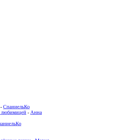
-
СпаниельКо
й любимицей
-
Анна
аниельКо