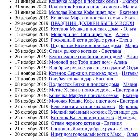
31 января 2020:
Кошечка Марфа в поисках семьи
-
Екатер
31 января 2020:
Подросток Блэки в поисках дома
-
Мария
31 января 2020:
Молодая Кошка Кофе ищет дом
-
Екатери
30 декабря 2019:
Кошечка Марфа в поисках семьи
-
Екате
29 декабря 2019:
ПРАЗДНИК ДОЛЖЕН БЫТЬ У ВСЕХ!
19 декабря 2019:
Котенок Мушка в поисках дома.
-
Ольга
15 декабря 2019:
Молодой пёс Тоби ищет дом
-
Алена
14 декабря 2019:
Роскошный кот в добрые руки
-
Елена
02 декабря 2019:
Подросток Блэки в поисках дома
-
Мари
26 ноября 2019:
Отдам рыжего котенка
-
Светлана
26 ноября 2019:
Белоснежное семейство ищет дом!
-
Алин
17 ноября 2019:
Молодой пёс Тоби ищет дом
-
Алена
17 ноября 2019:
В добрые ручки чудесные создания! Отда
11 ноября 2019:
Котенок Сержик в поисках дома
-
Наталь
11 ноября 2019:
Голубая кошка в дар
-
Евгения
08 ноября 2019:
Подросток Блэки в поисках дома
-
Мария
07 ноября 2019:
Метис Хаски в поисках дома.
-
Екатерина
07 ноября 2019:
Кошечка Марфа в поисках семьи
-
Екатер
06 ноября 2019:
Молодая Кошка Кофе ищет дом
-
Екатери
27 октября 2019:
Белые котята в поисках хозяев
-
Вероник
26 октября 2019:
Мелкий забавный котенок Куся ищет до
25 октября 2019:
Котенок Валенок ищет хозяев
-
Надежда
21 октября 2019:
Отдам черного котенка
-
Евгения
21 октября 2019:
Роскошный кот в добрые руки
-
Елена
20 октября 2019:
Ищет дом годовалый котик Макс.
-
Ольг