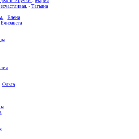
адёжные ручки
-
Мария
несчастливая.
-
Татьяна
м.
-
Елена
-
Елизавета
дра
алия
-
Ольга
на
а
я