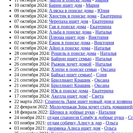
10 октября 2024:
Барни ищет дом
-
Мария
09 октября 2024:
Аляска в поиске дома
-
Юлия
08 октября 2024:
Хвостик в поиске дома
-
Екатерина
07 октября 2024:
Черепаха ищет дом
-
Екатерина
06 октября 2024:
Гав в поиске дома
-
Екатерина
04 октября 2024:
Альба в поиске дома
-
Наталья
03 октября 2024:
Плюша ищет дом
-
Виктория
02 октября 2024:
Ёжик в поиске дома
-
Виктория
01 октября 2024:
Айно в поиске дома
-
Наталья
28 сентября 2024:
Рошель в поиске дома
-
Наталья
27 сентября 2024:
Байрон ищет семью
-
Наталья
26 сентября 2024:
Рыжик хочет домой
-
Наталья
25 сентября 2024:
Хэппи в поиске семьи
-
Оксана
24 сентября 2024:
Байкал ищет семью!
-
Соня
21 сентября 2024:
Бриллиант Крашик
-
Оксана
21 сентября 2024:
Бриллиант Крашик
-
Оксана
21 сентября 2024:
Юк в поиске дома
-
Екатерина
17 сентября 2024:
Акелла ищет дом!
-
Света
22 марта 2022:
Спаниель Лари ищет новый дом и хозяина
22 февраля 2022:
Молоденькая Зора хочет стать домашне
18 февраля 2022:
Щенки в добрые руки
-
Наталия
24 ноября 2021:
отдам спаниеля Симбу в добрые руки
-
Сп
03 ноября 2021:
отдам собачку Алису в дар
-
Ольга
03 ноября 2021:
дворянка Алиса ищет дом
-
Ольга