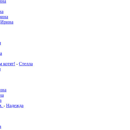
ина
на
рина
-
Ирина
я
а
м котят!
-
Стелла
я
ина
на
а
м.
-
Надежда
а