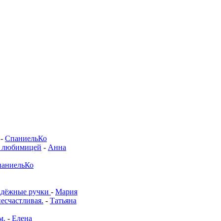
-
СпаниельКо
й любимицей
-
Анна
аниельКо
адёжные ручки
-
Мария
несчастливая.
-
Татьяна
м.
-
Елена