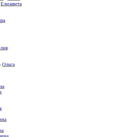
-
Елизавета
дра
алия
-
Ольга
на
а
я
ина
на
рина