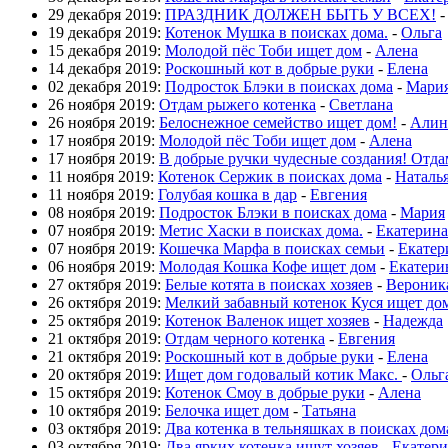
29 декабря 2019:
ПРАЗДНИК ДОЛЖЕН БЫТЬ У ВСЕХ!
19 декабря 2019:
Котенок Мушка в поисках дома.
-
Ольга
15 декабря 2019:
Молодой пёс Тоби ищет дом
-
Алена
14 декабря 2019:
Роскошный кот в добрые руки
-
Елена
02 декабря 2019:
Подросток Блэки в поисках дома
-
Мари
26 ноября 2019:
Отдам рыжего котенка
-
Светлана
26 ноября 2019:
Белоснежное семейство ищет дом!
-
Алин
17 ноября 2019:
Молодой пёс Тоби ищет дом
-
Алена
17 ноября 2019:
В добрые ручки чудесные создания! Отда
11 ноября 2019:
Котенок Сержик в поисках дома
-
Наталь
11 ноября 2019:
Голубая кошка в дар
-
Евгения
08 ноября 2019:
Подросток Блэки в поисках дома
-
Мария
07 ноября 2019:
Метис Хаски в поисках дома.
-
Екатерина
07 ноября 2019:
Кошечка Марфа в поисках семьи
-
Екатер
06 ноября 2019:
Молодая Кошка Кофе ищет дом
-
Екатери
27 октября 2019:
Белые котята в поисках хозяев
-
Вероник
26 октября 2019:
Мелкий забавный котенок Куся ищет до
25 октября 2019:
Котенок Валенок ищет хозяев
-
Надежда
21 октября 2019:
Отдам черного котенка
-
Евгения
21 октября 2019:
Роскошный кот в добрые руки
-
Елена
20 октября 2019:
Ищет дом годовалый котик Макс.
-
Ольг
15 октября 2019:
Котенок Смоу в добрые руки
-
Алена
10 октября 2019:
Белочка ищет дом
-
Татьяна
03 октября 2019:
Два котенка в тельняшках в поисках дом
03 октября 2019:
Два ярких котенка ищут хозяев
-
Екатери