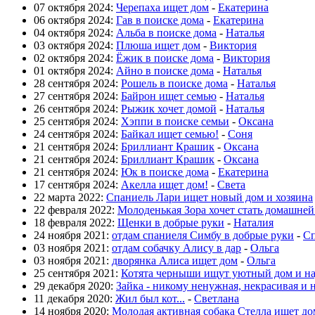
07 октября 2024:
Черепаха ищет дом
-
Екатерина
06 октября 2024:
Гав в поиске дома
-
Екатерина
04 октября 2024:
Альба в поиске дома
-
Наталья
03 октября 2024:
Плюша ищет дом
-
Виктория
02 октября 2024:
Ёжик в поиске дома
-
Виктория
01 октября 2024:
Айно в поиске дома
-
Наталья
28 сентября 2024:
Рошель в поиске дома
-
Наталья
27 сентября 2024:
Байрон ищет семью
-
Наталья
26 сентября 2024:
Рыжик хочет домой
-
Наталья
25 сентября 2024:
Хэппи в поиске семьи
-
Оксана
24 сентября 2024:
Байкал ищет семью!
-
Соня
21 сентября 2024:
Бриллиант Крашик
-
Оксана
21 сентября 2024:
Бриллиант Крашик
-
Оксана
21 сентября 2024:
Юк в поиске дома
-
Екатерина
17 сентября 2024:
Акелла ищет дом!
-
Света
22 марта 2022:
Спаниель Лари ищет новый дом и хозяина
22 февраля 2022:
Молоденькая Зора хочет стать домашне
18 февраля 2022:
Щенки в добрые руки
-
Наталия
24 ноября 2021:
отдам спаниеля Симбу в добрые руки
-
Сп
03 ноября 2021:
отдам собачку Алису в дар
-
Ольга
03 ноября 2021:
дворянка Алиса ищет дом
-
Ольга
25 сентября 2021:
Котята черныши ищут уютный дом и н
29 декабря 2020:
Зайка - никому ненужная, некрасивая и 
11 декабря 2020:
Жил был кот...
-
Светлана
14 ноября 2020:
Молодая активная собака Стелла ищет до