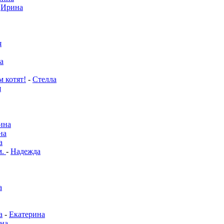
-
Ирина
я
а
м котят!
-
Стелла
я
ина
на
а
м.
-
Надежда
а
а
-
Екатерина
на