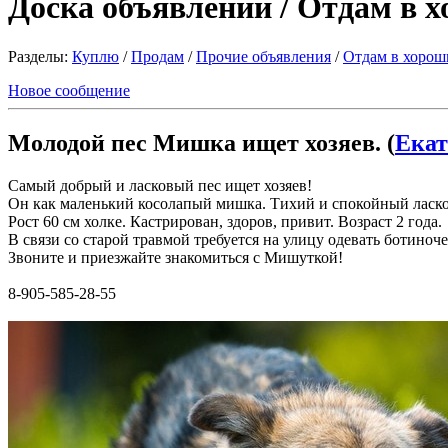
Доска объявлений / Отдам в 
Разделы:
Куплю
/
Продам
/
Прочие объявления
/
Отдам в хорош
Новое сообщение
Молодой пес Мишка ищет хозяев. (
Екат
Самый добрый и ласковый пес ищет хозяев!
Он как маленький косолапый мишка. Тихий и спокойный ласков
Рост 60 см холке. Кастрирован, здоров, привит. Возраст 2 года.
В связи со старой травмой требуется на улицу одевать ботиноче
Звоните и приезжайте знакомиться с Мишуткой!
8-905-585-28-55