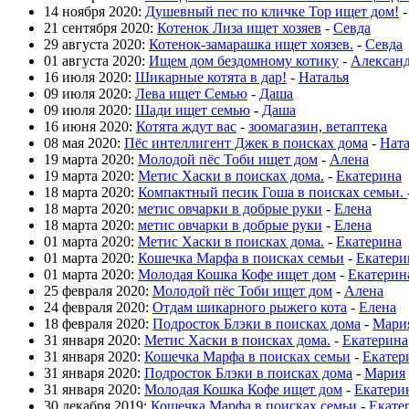
14 ноября 2020:
Душевный пес по кличке Тор ищет дом!
21 сентября 2020:
Котенок Лиза ищет хозяев
-
Севда
29 августа 2020:
Котенок-замарашка ищет хоязев.
-
Севда
01 августа 2020:
Ищем дом бездомному котику
-
Алексан
16 июля 2020:
Шикарные котята в дар!
-
Наталья
09 июля 2020:
Лева ищет Семью
-
Даша
09 июля 2020:
Шади ищет семью
-
Даша
16 июня 2020:
Котята ждут вас
-
зоомагазин, ветаптека
08 мая 2020:
Пёс интеллигент Джек в поисках дома
-
Нат
19 марта 2020:
Молодой пёс Тоби ищет дом
-
Алена
19 марта 2020:
Метис Хаски в поисках дома.
-
Екатерина
18 марта 2020:
Компактный песик Гоша в поисках семьи.
18 марта 2020:
метис овчарки в добрые руки
-
Елена
18 марта 2020:
метис овчарки в добрые руки
-
Елена
01 марта 2020:
Метис Хаски в поисках дома.
-
Екатерина
01 марта 2020:
Кошечка Марфа в поисках семьи
-
Екатери
01 марта 2020:
Молодая Кошка Кофе ищет дом
-
Екатерин
25 февраля 2020:
Молодой пёс Тоби ищет дом
-
Алена
24 февраля 2020:
Отдам шикарного рыжего кота
-
Елена
18 февраля 2020:
Подросток Блэки в поисках дома
-
Мари
31 января 2020:
Метис Хаски в поисках дома.
-
Екатерина
31 января 2020:
Кошечка Марфа в поисках семьи
-
Екатер
31 января 2020:
Подросток Блэки в поисках дома
-
Мария
31 января 2020:
Молодая Кошка Кофе ищет дом
-
Екатери
30 декабря 2019:
Кошечка Марфа в поисках семьи
-
Екате