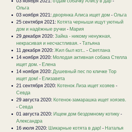
03 ноября 2021:
отдам собачку Алису в дар
-
Ольга
03 ноября 2021:
дворянка Алиса ищет дом
-
Ольга
25 сентября 2021:
Котята черныши ищут уютный
дом и надёжные ручки
-
Мария
29 декабря 2020:
Зайка - никому ненужная,
некрасивая и несчастливая.
-
Татьяна
11 декабря 2020:
Жил был кот...
-
Светлана
14 ноября 2020:
Молодая активная собака Стелла
ищет дом.
-
Елена
14 ноября 2020:
Душевный пес по кличке Тор
ищет дом!
-
Елизавета
21 сентября 2020:
Котенок Лиза ищет хозяев
-
Севда
29 августа 2020:
Котенок-замарашка ищет хоязев.
-
Севда
01 августа 2020:
Ищем дом бездомному котику
-
Александра
16 июля 2020:
Шикарные котята в дар!
-
Наталья