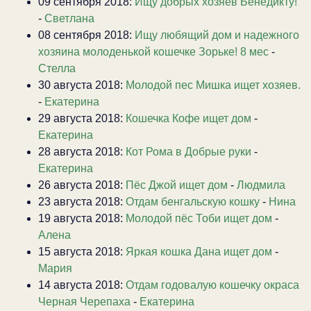
09 сентября 2018:
Ищу добрых хозяев Бенедикту!
-
Светлана
08 сентября 2018:
Ищу любящий дом и надежного
хозяина молоденькой кошечке Зорьке! 8 мес
-
Стелла
30 августа 2018:
Молодой пес Мишка ищет хозяев.
-
Екатерина
29 августа 2018:
Кошечка Кофе ищет дом
-
Екатерина
28 августа 2018:
Кот Рома в Добрые руки
-
Екатерина
26 августа 2018:
Пёс Джой ищет дом
-
Людмила
23 августа 2018:
Отдам бенгальскую кошку
-
Нина
19 августа 2018:
Молодой пёс Тоби ищет дом
-
Алена
15 августа 2018:
Яркая кошка Дана ищет дом
-
Мария
14 августа 2018:
Отдам годовалую кошечку окраса
Черная Черепаха
-
Екатерина