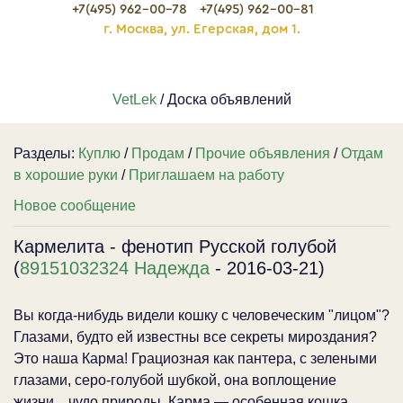
+7(495) 962-00-78
+7(495) 962-00-81
г. Москва, ул. Егерская, дом 1.
VetLek
/ Доска объявлений
Разделы:
Куплю
/
Продам
/
Прочие объявления
/
Отдам
в хорошие руки
/
Приглашаем на работу
Новое сообщение
Кармелита - фенотип Русской голубой
(
89151032324 Надежда
- 2016-03-21)
Вы когда-нибудь видели кошку с человеческим "лицом"?
Глазами, будто ей известны все секреты мироздания?
Это наша Карма! Грациозная как пантера, с зелеными
глазами, серо-голубой шубкой, она воплощение
жизни... чудо природы. Карма — особенная кошка.