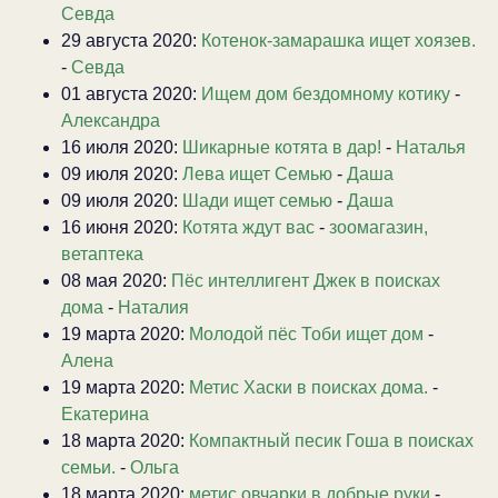
Севда
29 августа 2020:
Котенок-замарашка ищет хоязев.
-
Севда
01 августа 2020:
Ищем дом бездомному котику
-
Александра
16 июля 2020:
Шикарные котята в дар!
-
Наталья
09 июля 2020:
Лева ищет Семью
-
Даша
09 июля 2020:
Шади ищет семью
-
Даша
16 июня 2020:
Котята ждут вас
-
зоомагазин,
ветаптека
08 мая 2020:
Пёс интеллигент Джек в поисках
дома
-
Наталия
19 марта 2020:
Молодой пёс Тоби ищет дом
-
Алена
19 марта 2020:
Метис Хаски в поисках дома.
-
Екатерина
18 марта 2020:
Компактный песик Гоша в поисках
семьи.
-
Ольга
18 марта 2020:
метис овчарки в добрые руки
-