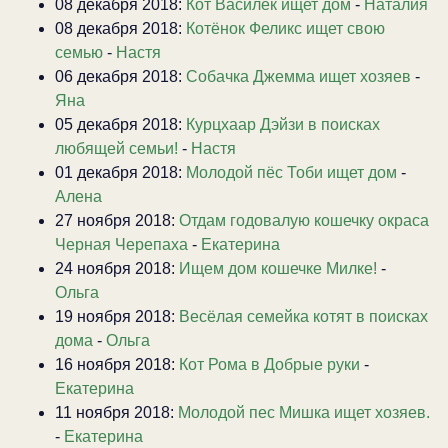
08 декабря 2018:
Кот Василёк ищет дом
-
Наталия
08 декабря 2018:
Котёнок Феликс ищет свою
семью
-
Настя
06 декабря 2018:
Собачка Джемма ищет хозяев
-
Яна
05 декабря 2018:
Курцхаар Дэйзи в поисках
любящей семьи!
-
Настя
01 декабря 2018:
Молодой пёс Тоби ищет дом
-
Алена
27 ноября 2018:
Отдам годовалую кошечку окраса
Черная Черепаха
-
Екатерина
24 ноября 2018:
Ищем дом кошечке Милке!
-
Ольга
19 ноября 2018:
Весёлая семейка котят в поисках
дома
-
Ольга
16 ноября 2018:
Кот Рома в Добрые руки
-
Екатерина
11 ноября 2018:
Молодой пес Мишка ищет хозяев.
-
Екатерина