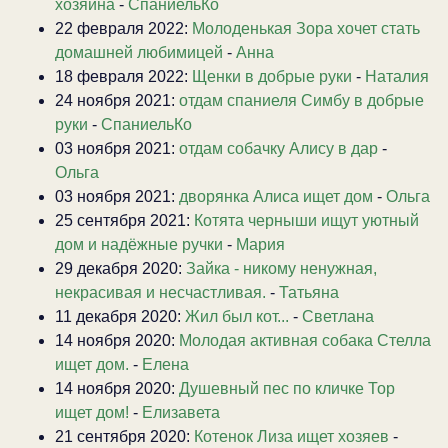
хозяина
-
СпаниельКо
22 февраля 2022:
Молоденькая Зора хочет стать
домашней любимицей
-
Анна
18 февраля 2022:
Щенки в добрые руки
-
Наталия
24 ноября 2021:
отдам спаниеля Симбу в добрые
руки
-
СпаниельКо
03 ноября 2021:
отдам собачку Алису в дар
-
Ольга
03 ноября 2021:
дворянка Алиса ищет дом
-
Ольга
25 сентября 2021:
Котята черныши ищут уютный
дом и надёжные ручки
-
Мария
29 декабря 2020:
Зайка - никому ненужная,
некрасивая и несчастливая.
-
Татьяна
11 декабря 2020:
Жил был кот...
-
Светлана
14 ноября 2020:
Молодая активная собака Стелла
ищет дом.
-
Елена
14 ноября 2020:
Душевный пес по кличке Тор
ищет дом!
-
Елизавета
21 сентября 2020:
Котенок Лиза ищет хозяев
-