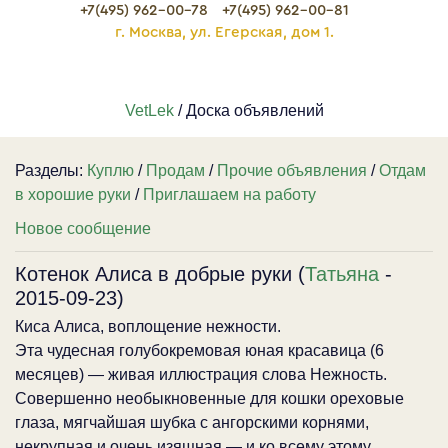
+7(495) 962-00-78
+7(495) 962-00-81
г. Москва, ул. Егерская, дом 1.
VetLek
/ Доска объявлений
Разделы:
Куплю
/
Продам
/
Прочие объявления
/
Отдам
в хорошие руки
/
Приглашаем на работу
Новое сообщение
Котенок Алиса в добрые руки (
Татьяна
-
2015-09-23)
Киса Алиса, воплощение нежности.
Эта чудесная голубокремовая юная красавица (6
месяцев) — живая иллюстрация слова Нежность.
Совершенно необыкновенные для кошки ореховые
глаза, мягчайшая шубка с ангорскими корнями,
некрупная и очень изящная — и ко всему этому