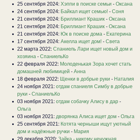
25 сентября 2024:
Хэппи в поиске семьи
-
Оксана
24 сентября 2024:
Байкал ищет семью!
-
Соня
21 сентября 2024:
Бриллиант Крашик
-
Оксана
21 сентября 2024:
Бриллиант Крашик
-
Оксана
21 сентября 2024:
Юк в поиске дома
-
Екатерина
17 сентября 2024:
Акелла ищет дом!
-
Света
22 марта 2022:
Спаниель Лари ищет новый дом и
хозяина
-
СпаниельКо
22 февраля 2022:
Молоденькая Зора хочет стать
домашней любимицей
-
Анна
18 февраля 2022:
Щенки в добрые руки
-
Наталия
24 ноября 2021:
отдам спаниеля Симбу в добрые
руки
-
СпаниельКо
03 ноября 2021:
отдам собачку Алису в дар
-
Ольга
03 ноября 2021:
дворянка Алиса ищет дом
-
Ольга
25 сентября 2021:
Котята черныши ищут уютный
дом и надёжные ручки
-
Мария
29 декабря 2020:
Зайка - никому ненужная,