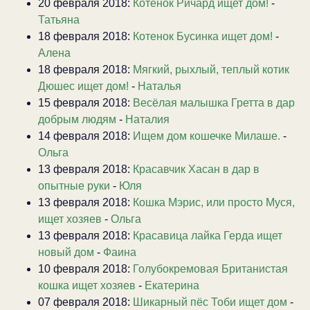
20 февраля 2018:
Котенок Ричард ищет дом!
-
Татьяна
18 февраля 2018:
Котенок Бусинка ищет дом!
-
Алена
18 февраля 2018:
Мягкий, рыхлый, теплый котик
Дюшес ищет дом!
-
Наталья
15 февраля 2018:
Весёлая малышка Гретта в дар
добрым людям
-
Наталия
14 февраля 2018:
Ищем дом кошечке Милаше.
-
Ольга
13 февраля 2018:
Красавчик Хасан в дар в
опытные руки
-
Юля
13 февраля 2018:
Кошка Мэрис, или просто Муся,
ищет хозяев
-
Ольга
13 февраля 2018:
Красавица лайка Герда ищет
новый дом
-
Фаина
10 февраля 2018:
Голубокремовая Британистая
кошка ищет хозяев
-
Екатерина
07 февраля 2018:
Шикарный пёс Тоби ищет дом
-