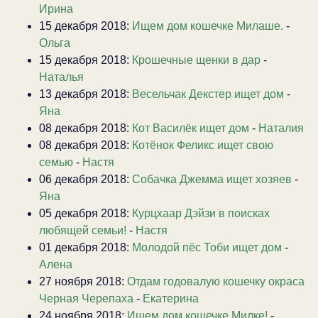
Ирина
15 декабря 2018:
Ищем дом кошечке Милаше.
-
Ольга
15 декабря 2018:
Крошечные щенки в дар
-
Наталья
13 декабря 2018:
Весельчак Декстер ищет дом
-
Яна
08 декабря 2018:
Кот Василёк ищет дом
-
Наталия
08 декабря 2018:
Котёнок Феликс ищет свою
семью
-
Настя
06 декабря 2018:
Собачка Джемма ищет хозяев
-
Яна
05 декабря 2018:
Курцхаар Дэйзи в поисках
любящей семьи!
-
Настя
01 декабря 2018:
Молодой пёс Тоби ищет дом
-
Алена
27 ноября 2018:
Отдам годовалую кошечку окраса
Черная Черепаха
-
Екатерина
24 ноября 2018:
Ищем дом кошечке Милке!
-