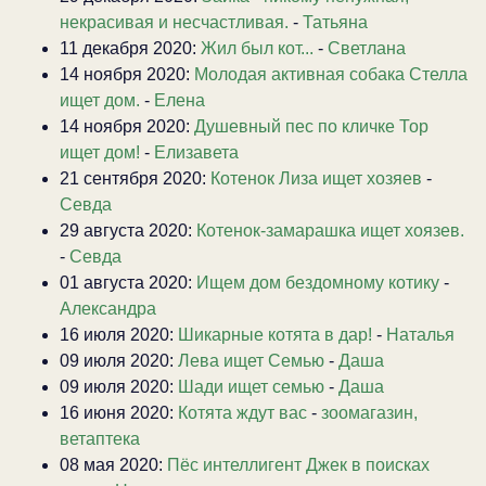
некрасивая и несчастливая.
-
Татьяна
11 декабря 2020:
Жил был кот...
-
Светлана
14 ноября 2020:
Молодая активная собака Стелла
ищет дом.
-
Елена
14 ноября 2020:
Душевный пес по кличке Тор
ищет дом!
-
Елизавета
21 сентября 2020:
Котенок Лиза ищет хозяев
-
Севда
29 августа 2020:
Котенок-замарашка ищет хоязев.
-
Севда
01 августа 2020:
Ищем дом бездомному котику
-
Александра
16 июля 2020:
Шикарные котята в дар!
-
Наталья
09 июля 2020:
Лева ищет Семью
-
Даша
09 июля 2020:
Шади ищет семью
-
Даша
16 июня 2020:
Котята ждут вас
-
зоомагазин,
ветаптека
08 мая 2020:
Пёс интеллигент Джек в поисках