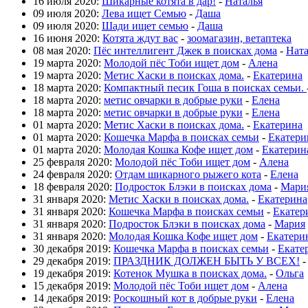
16 июля 2020:
Шикарные котята в дар!
-
Наталья
09 июля 2020:
Лева ищет Семью
-
Даша
09 июля 2020:
Шади ищет семью
-
Даша
16 июня 2020:
Котята ждут вас
-
зоомагазин, ветаптека
08 мая 2020:
Пёс интеллигент Джек в поисках дома
-
Нат
19 марта 2020:
Молодой пёс Тоби ищет дом
-
Алена
19 марта 2020:
Метис Хаски в поисках дома.
-
Екатерина
18 марта 2020:
Компактный песик Гоша в поисках семьи.
18 марта 2020:
метис овчарки в добрые руки
-
Елена
18 марта 2020:
метис овчарки в добрые руки
-
Елена
01 марта 2020:
Метис Хаски в поисках дома.
-
Екатерина
01 марта 2020:
Кошечка Марфа в поисках семьи
-
Екатери
01 марта 2020:
Молодая Кошка Кофе ищет дом
-
Екатерин
25 февраля 2020:
Молодой пёс Тоби ищет дом
-
Алена
24 февраля 2020:
Отдам шикарного рыжего кота
-
Елена
18 февраля 2020:
Подросток Блэки в поисках дома
-
Мари
31 января 2020:
Метис Хаски в поисках дома.
-
Екатерина
31 января 2020:
Кошечка Марфа в поисках семьи
-
Екатер
31 января 2020:
Подросток Блэки в поисках дома
-
Мария
31 января 2020:
Молодая Кошка Кофе ищет дом
-
Екатери
30 декабря 2019:
Кошечка Марфа в поисках семьи
-
Екате
29 декабря 2019:
ПРАЗДНИК ДОЛЖЕН БЫТЬ У ВСЕХ!
19 декабря 2019:
Котенок Мушка в поисках дома.
-
Ольга
15 декабря 2019:
Молодой пёс Тоби ищет дом
-
Алена
14 декабря 2019:
Роскошный кот в добрые руки
-
Елена