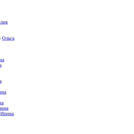
алия
-
Ольга
на
а
я
ина
на
рина
-
Ирина