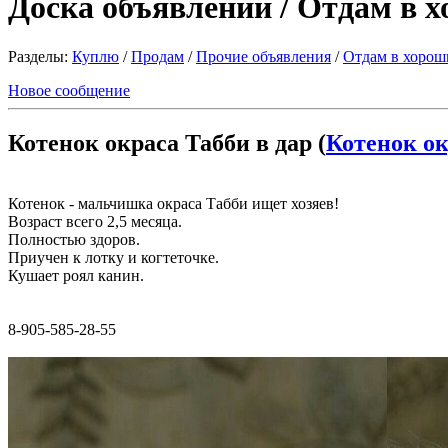
Доска объявлений / Отдам в 
Разделы:
Куплю
/
Продам
/
Прочие объявления
/
Отдам в хорош
Новое сообщение
Котенок окраса Табби в дар (
Котенок ок
Котенок - мальчишка окраса Табби ищет хозяев!
Возраст всего 2,5 месяца.
Полностью здоров.
Приучен к лотку и когтеточке.
Кушает роял канин.
8-905-585-28-55