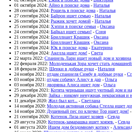
01 октября 2024:
Айно в поиске дома
-
Наталья
28 сентября 2024:
Рошель в поиске дома
-
Наталья
27 сентября 2024:
Байрон ищет семью
-
Наталья
26 сентября 2024:
Рыжик хочет домой
-
Наталья
25 сентября 2024:
Хэппи в поиске семьи
-
Оксана
24 сентября 2024:
Байкал ищет семью!
-
Соня
21 сентября 2024:
Бриллиант Крашик
-
Оксана
21 сентября 2024:
Бриллиант Крашик
-
Оксана
21 сентября 2024:
Юк в поиске дома
-
Екатерина
17 сентября 2024:
Акелла ищет дом!
-
Света
22 марта 2022:
Спаниель Лари ищет новый дом и хозяина
22 февраля 2022:
Молоденькая Зора хочет стать домашне
18 февраля 2022:
Щенки в добрые руки
-
Наталия
24 ноября 2021:
отдам спаниеля Симбу в добрые руки
-
Сп
03 ноября 2021:
отдам собачку Алису в дар
-
Ольга
03 ноября 2021:
дворянка Алиса ищет дом
-
Ольга
25 сентября 2021:
Котята черныши ищут уютный дом и н
29 декабря 2020:
Зайка - никому ненужная, некрасивая и 
11 декабря 2020:
Жил был кот...
-
Светлана
14 ноября 2020:
Молодая активная собака Стелла ищет до
14 ноября 2020:
Душевный пес по кличке Тор ищет дом!
21 сентября 2020:
Котенок Лиза ищет хозяев
-
Севда
29 августа 2020:
Котенок-замарашка ищет хоязев.
-
Севда
01 августа 2020:
Ищем дом бездомному котику
-
Алексан