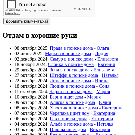
Отдам в хорошие руки
08 октября 2025:
Прада в поиске дома
-
Ольга
02 июня 2025:
Маркиз в поиске дома
-
Лидия
02 декабря 2024:
Самур в поиске дома
-
Елизавета
18 ноября 2024:
Слойка в поиске дома
-
Евгения
29 октября 2024:
Зена в поиске дома
-
Елизавета
27 октября 2024:
Штеффи в поиске дома
-
Наталья
22 октября 2024:
Лина в поиске дома
-
Ирина
18 октября 2024:
Люцик в поиске дома
-
Соня
11 октября 2024:
Чарли в поиске дома
-
Мария
10 октября 2024:
Барни ищет дом
-
Мария
09 октября 2024:
Аляска в поиске дома
-
Юлия
08 октября 2024:
Хвостик в поиске дома
-
Екатерина
07 октября 2024:
Черепаха ищет дом
-
Екатерина
06 октября 2024:
Гав в поиске дома
-
Екатерина
04 октября 2024:
Альба в поиске дома
-
Наталья
03 октября 2024:
Плюша ищет дом
-
Виктория
02 октября 2024:
Ёжик в поиске дома
-
Виктория