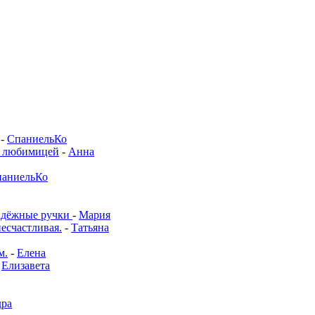
-
СпаниельКо
й любимицей
-
Анна
аниельКо
адёжные ручки
-
Мария
несчастливая.
-
Татьяна
м.
-
Елена
-
Елизавета
дра