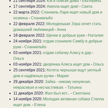
21 сентября 2024:
Юк в поиске дома
-
Екатерина
17 сентября 2024:
Акелла ищет дом!
-
Света
22 марта 2022:
Спаниель Лари ищет новый дом и
хозяина
-
СпаниельКо
22 февраля 2022:
Молоденькая Зора хочет стать
домашней любимицей
-
Анна
18 февраля 2022:
Щенки в добрые руки
-
Наталия
24 ноября 2021:
отдам спаниеля Симбу в добрые
руки
-
СпаниельКо
03 ноября 2021:
отдам собачку Алису в дар
-
Ольга
03 ноября 2021:
дворянка Алиса ищет дом
-
Ольга
25 сентября 2021:
Котята черныши ищут уютный
дом и надёжные ручки
-
Мария
29 декабря 2020:
Зайка - никому ненужная,
некрасивая и несчастливая.
-
Татьяна
11 декабря 2020:
Жил был кот...
-
Светлана
14 ноября 2020:
Молодая активная собака Стелла
ищет дом.
-
Елена