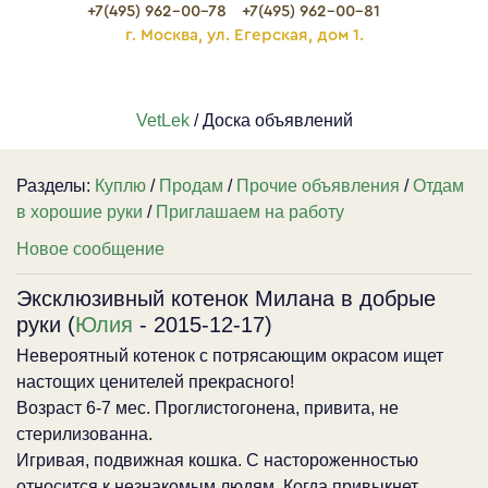
+7(495) 962-00-78
+7(495) 962-00-81
г. Москва, ул. Егерская, дом 1.
VetLek
/ Доска объявлений
Разделы:
Куплю
/
Продам
/
Прочие объявления
/
Отдам
в хорошие руки
/
Приглашаем на работу
Новое сообщение
Эксклюзивный котенок Милана в добрые
руки (
Юлия
- 2015-12-17)
Невероятный котенок с потрясающим окрасом ищет
настощих ценителей прекрасного!
Возраст 6-7 мес. Проглистогонена, привита, не
стерилизованна.
Игривая, подвижная кошка. С настороженностью
относится к незнакомым людям. Когда привыкнет,