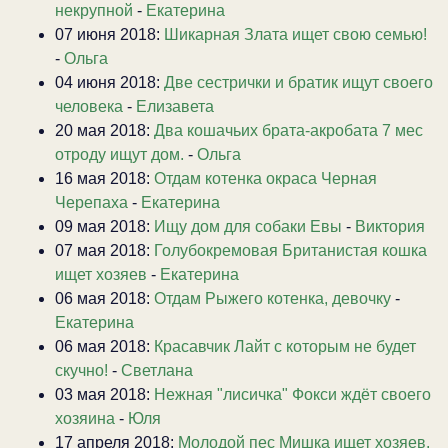
некрупной
-
Екатерина
07 июня 2018:
Шикарная Злата ищет свою семью!
-
Ольга
04 июня 2018:
Две сестрички и братик ищут своего
человека
-
Елизавета
20 мая 2018:
Два кошачьих брата-акробата 7 мес
отроду ищут дом.
-
Ольга
16 мая 2018:
Отдам котенка окраса Черная
Черепаха
-
Екатерина
09 мая 2018:
Ищу дом для собаки Евы
-
Виктория
07 мая 2018:
Голубокремовая Британистая кошка
ищет хозяев
-
Екатерина
06 мая 2018:
Отдам Рыжего котенка, девочку
-
Екатерина
06 мая 2018:
Красавчик Лайт с которым не будет
скучно!
-
Светлана
03 мая 2018:
Нежная "лисичка" Фокси ждёт своего
хозяина
-
Юля
17 апреля 2018:
Молодой пес Мишка ищет хозяев.