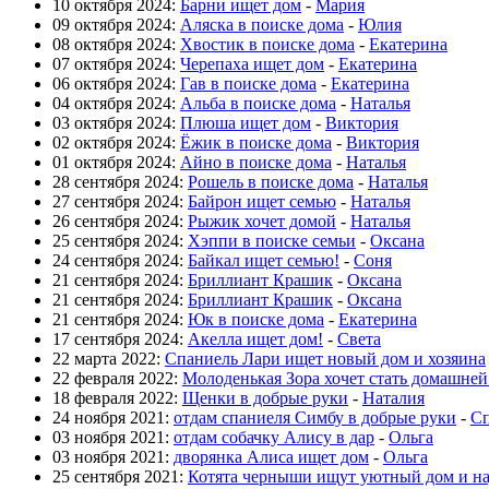
10 октября 2024:
Барни ищет дом
-
Мария
09 октября 2024:
Аляска в поиске дома
-
Юлия
08 октября 2024:
Хвостик в поиске дома
-
Екатерина
07 октября 2024:
Черепаха ищет дом
-
Екатерина
06 октября 2024:
Гав в поиске дома
-
Екатерина
04 октября 2024:
Альба в поиске дома
-
Наталья
03 октября 2024:
Плюша ищет дом
-
Виктория
02 октября 2024:
Ёжик в поиске дома
-
Виктория
01 октября 2024:
Айно в поиске дома
-
Наталья
28 сентября 2024:
Рошель в поиске дома
-
Наталья
27 сентября 2024:
Байрон ищет семью
-
Наталья
26 сентября 2024:
Рыжик хочет домой
-
Наталья
25 сентября 2024:
Хэппи в поиске семьи
-
Оксана
24 сентября 2024:
Байкал ищет семью!
-
Соня
21 сентября 2024:
Бриллиант Крашик
-
Оксана
21 сентября 2024:
Бриллиант Крашик
-
Оксана
21 сентября 2024:
Юк в поиске дома
-
Екатерина
17 сентября 2024:
Акелла ищет дом!
-
Света
22 марта 2022:
Спаниель Лари ищет новый дом и хозяина
22 февраля 2022:
Молоденькая Зора хочет стать домашне
18 февраля 2022:
Щенки в добрые руки
-
Наталия
24 ноября 2021:
отдам спаниеля Симбу в добрые руки
-
Сп
03 ноября 2021:
отдам собачку Алису в дар
-
Ольга
03 ноября 2021:
дворянка Алиса ищет дом
-
Ольга
25 сентября 2021:
Котята черныши ищут уютный дом и н