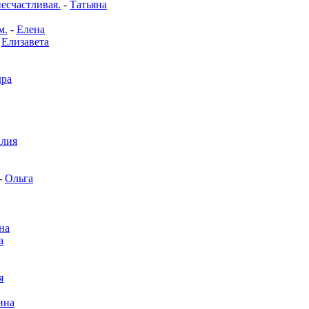
несчастливая.
-
Татьяна
м.
-
Елена
-
Елизавета
дра
алия
-
Ольга
на
а
я
ина