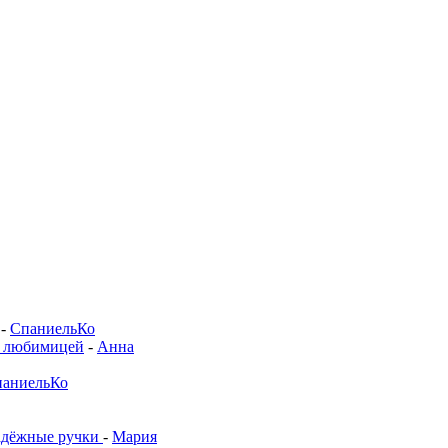
-
СпаниельКо
й любимицей
-
Анна
аниельКо
адёжные ручки
-
Мария