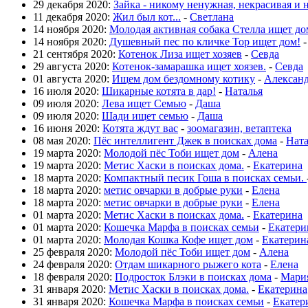
29 декабря 2020:
Зайка - никому ненужная, некрасивая и 
11 декабря 2020:
Жил был кот...
-
Светлана
14 ноября 2020:
Молодая активная собака Стелла ищет до
14 ноября 2020:
Душевный пес по кличке Тор ищет дом!
21 сентября 2020:
Котенок Лиза ищет хозяев
-
Севда
29 августа 2020:
Котенок-замарашка ищет хоязев.
-
Севда
01 августа 2020:
Ищем дом бездомному котику
-
Алексан
16 июля 2020:
Шикарные котята в дар!
-
Наталья
09 июля 2020:
Лева ищет Семью
-
Даша
09 июля 2020:
Шади ищет семью
-
Даша
16 июня 2020:
Котята ждут вас
-
зоомагазин, ветаптека
08 мая 2020:
Пёс интеллигент Джек в поисках дома
-
Нат
19 марта 2020:
Молодой пёс Тоби ищет дом
-
Алена
19 марта 2020:
Метис Хаски в поисках дома.
-
Екатерина
18 марта 2020:
Компактный песик Гоша в поисках семьи.
18 марта 2020:
метис овчарки в добрые руки
-
Елена
18 марта 2020:
метис овчарки в добрые руки
-
Елена
01 марта 2020:
Метис Хаски в поисках дома.
-
Екатерина
01 марта 2020:
Кошечка Марфа в поисках семьи
-
Екатери
01 марта 2020:
Молодая Кошка Кофе ищет дом
-
Екатерин
25 февраля 2020:
Молодой пёс Тоби ищет дом
-
Алена
24 февраля 2020:
Отдам шикарного рыжего кота
-
Елена
18 февраля 2020:
Подросток Блэки в поисках дома
-
Мари
31 января 2020:
Метис Хаски в поисках дома.
-
Екатерина
31 января 2020:
Кошечка Марфа в поисках семьи
-
Екатер