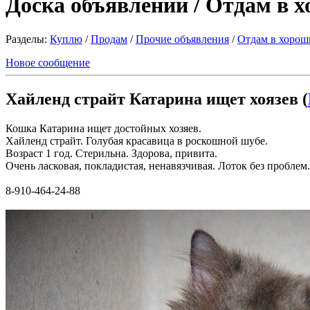
Доска объявлений / Отдам в 
Разделы:
Куплю
/
Продам
/
Прочие объявления
/
Отдам в хорош
Новое сообщение
Хайленд страйт Катарина ищет хоязев (
Кошка Катарина ищет достойных хозяев.
Хайленд страйт. Голубая красавица в роскошной шубе.
Возраст 1 год. Стерильна. Здорова, привита.
Очень ласковая, покладистая, ненавязчивая. Лоток без проблем.
8-910-464-24-88