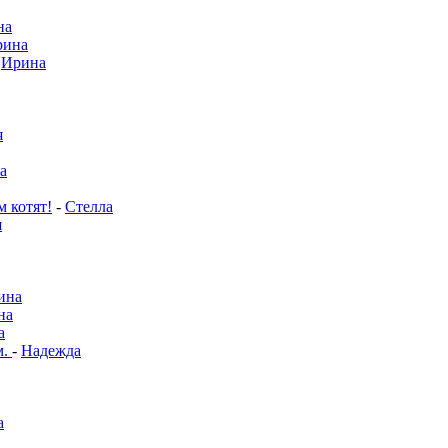
на
рина
-
Ирина
я
а
м котят!
-
Стелла
я
ина
на
а
м.
-
Надежда
а