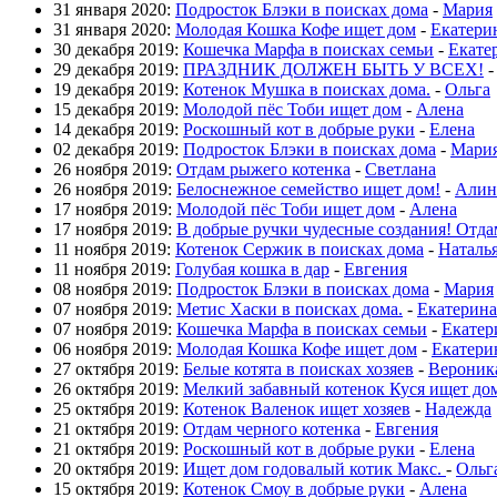
31 января 2020:
Подросток Блэки в поисках дома
-
Мария
31 января 2020:
Молодая Кошка Кофе ищет дом
-
Екатери
30 декабря 2019:
Кошечка Марфа в поисках семьи
-
Екате
29 декабря 2019:
ПРАЗДНИК ДОЛЖЕН БЫТЬ У ВСЕХ!
19 декабря 2019:
Котенок Мушка в поисках дома.
-
Ольга
15 декабря 2019:
Молодой пёс Тоби ищет дом
-
Алена
14 декабря 2019:
Роскошный кот в добрые руки
-
Елена
02 декабря 2019:
Подросток Блэки в поисках дома
-
Мари
26 ноября 2019:
Отдам рыжего котенка
-
Светлана
26 ноября 2019:
Белоснежное семейство ищет дом!
-
Алин
17 ноября 2019:
Молодой пёс Тоби ищет дом
-
Алена
17 ноября 2019:
В добрые ручки чудесные создания! Отда
11 ноября 2019:
Котенок Сержик в поисках дома
-
Наталь
11 ноября 2019:
Голубая кошка в дар
-
Евгения
08 ноября 2019:
Подросток Блэки в поисках дома
-
Мария
07 ноября 2019:
Метис Хаски в поисках дома.
-
Екатерина
07 ноября 2019:
Кошечка Марфа в поисках семьи
-
Екатер
06 ноября 2019:
Молодая Кошка Кофе ищет дом
-
Екатери
27 октября 2019:
Белые котята в поисках хозяев
-
Вероник
26 октября 2019:
Мелкий забавный котенок Куся ищет до
25 октября 2019:
Котенок Валенок ищет хозяев
-
Надежда
21 октября 2019:
Отдам черного котенка
-
Евгения
21 октября 2019:
Роскошный кот в добрые руки
-
Елена
20 октября 2019:
Ищет дом годовалый котик Макс.
-
Ольг
15 октября 2019:
Котенок Смоу в добрые руки
-
Алена