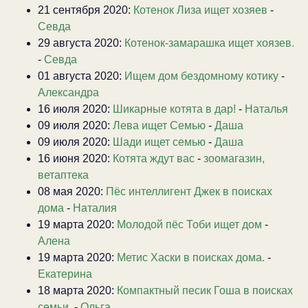
21 сентября 2020:
Котенок Лиза ищет хозяев
-
Севда
29 августа 2020:
Котенок-замарашка ищет хоязев.
-
Севда
01 августа 2020:
Ищем дом бездомному котику
-
Александра
16 июля 2020:
Шикарные котята в дар!
-
Наталья
09 июля 2020:
Лева ищет Семью
-
Даша
09 июля 2020:
Шади ищет семью
-
Даша
16 июня 2020:
Котята ждут вас
-
зоомагазин,
ветаптека
08 мая 2020:
Пёс интеллигент Джек в поисках
дома
-
Наталия
19 марта 2020:
Молодой пёс Тоби ищет дом
-
Алена
19 марта 2020:
Метис Хаски в поисках дома.
-
Екатерина
18 марта 2020:
Компактный песик Гоша в поисках
семьи.
-
Ольга