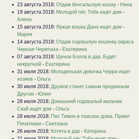
23 августа 2018:
Отдам бенгальскую кошку
-
Нина
19 августа 2018:
Молодой пёс Тоби ищет дом
-
Алена
15 августа 2018:
Яркая кошка Дана ищет дом
-
Мария
14 августа 2018:
Отдам годовалую кошечку окраса
Черная Черепаха
-
Екатерина
07 августа 2018:
Щенок Бэлла в дар. Будет
некрупной
-
Екатерина
31 июля 2018:
Молоденькая девочка Черри ищет
хозяев
-
Ольга
30 июля 2018:
Дружок станет самым преданным
Другом
-
Юлия
28 июля 2018:
Домашний годовалый мальчик
Скай ищет дом
-
Ольга
28 июля 2018:
Пес Тимон в поисках дома. Приют
Печатники
-
Светлана
26 июля 2018:
Котята в дар
-
Катерина
21 июля 2018:
Молодой пёс Тоби ищет дом
-