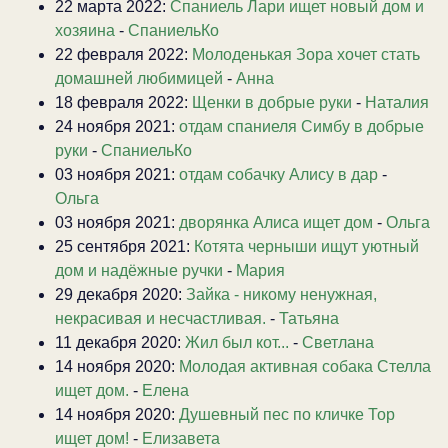
22 марта 2022:
Спаниель Лари ищет новый дом и
хозяина
-
СпаниельКо
22 февраля 2022:
Молоденькая Зора хочет стать
домашней любимицей
-
Анна
18 февраля 2022:
Щенки в добрые руки
-
Наталия
24 ноября 2021:
отдам спаниеля Симбу в добрые
руки
-
СпаниельКо
03 ноября 2021:
отдам собачку Алису в дар
-
Ольга
03 ноября 2021:
дворянка Алиса ищет дом
-
Ольга
25 сентября 2021:
Котята черныши ищут уютный
дом и надёжные ручки
-
Мария
29 декабря 2020:
Зайка - никому ненужная,
некрасивая и несчастливая.
-
Татьяна
11 декабря 2020:
Жил был кот...
-
Светлана
14 ноября 2020:
Молодая активная собака Стелла
ищет дом.
-
Елена
14 ноября 2020:
Душевный пес по кличке Тор
ищет дом!
-
Елизавета