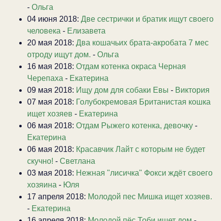
-
Ольга
04 июня 2018:
Две сестрички и братик ищут своего
человека
-
Елизавета
20 мая 2018:
Два кошачьих брата-акробата 7 мес
отроду ищут дом.
-
Ольга
16 мая 2018:
Отдам котенка окраса Черная
Черепаха
-
Екатерина
09 мая 2018:
Ищу дом для собаки Евы
-
Виктория
07 мая 2018:
Голубокремовая Британистая кошка
ищет хозяев
-
Екатерина
06 мая 2018:
Отдам Рыжего котенка, девочку
-
Екатерина
06 мая 2018:
Красавчик Лайт с которым не будет
скучно!
-
Светлана
03 мая 2018:
Нежная "лисичка" Фокси ждёт своего
хозяина
-
Юля
17 апреля 2018:
Молодой пес Мишка ищет хозяев.
-
Екатерина
16 апреля 2018:
Молодой пёс Тоби ищет дом
-