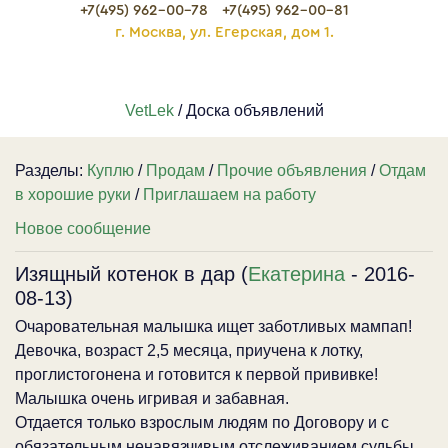
+7(495) 962-00-78
+7(495) 962-00-81
г. Москва, ул. Егерская, дом 1.
VetLek
/ Доска объявлений
Разделы:
Куплю
/
Продам
/
Прочие объявления
/
Отдам
в хорошие руки
/
Приглашаем на работу
Новое сообщение
Изящный котенок в дар (
Екатерина
- 2016-
08-13)
Очаровательная малышка ищет заботливых мампап!
Девочка, возраст 2,5 месяца, приучена к лотку,
проглистогонена и готовится к первой прививке!
Малышка очень игривая и забавная.
Отдается только взрослым людям по Договору и с
обязательным ненавязчивым отслеживанием судьбы.