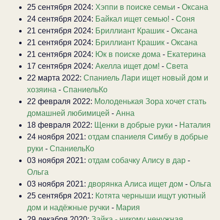
25 сентября 2024:
Хэппи в поиске семьи
-
Оксана
24 сентября 2024:
Байкал ищет семью!
-
Соня
21 сентября 2024:
Бриллиант Крашик
-
Оксана
21 сентября 2024:
Бриллиант Крашик
-
Оксана
21 сентября 2024:
Юк в поиске дома
-
Екатерина
17 сентября 2024:
Акелла ищет дом!
-
Света
22 марта 2022:
Спаниель Лари ищет новый дом и
хозяина
-
СпаниельКо
22 февраля 2022:
Молоденькая Зора хочет стать
домашней любимицей
-
Анна
18 февраля 2022:
Щенки в добрые руки
-
Наталия
24 ноября 2021:
отдам спаниеля Симбу в добрые
руки
-
СпаниельКо
03 ноября 2021:
отдам собачку Алису в дар
-
Ольга
03 ноября 2021:
дворянка Алиса ищет дом
-
Ольга
25 сентября 2021:
Котята черныши ищут уютный
дом и надёжные ручки
-
Мария
29 декабря 2020:
Зайка - никому ненужная,