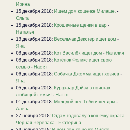
Ирина
15 декабря 2018:
Ищем дом кошечке Милаше.
-
Ольга
15 декабря 2018:
Крошечные щенки в дар
-
Наталья
13 декабря 2018:
Весельчак Декстер ищет дом
-
Яна
08 декабря 2018:
Кот Василёк ищет дом
-
Наталия
08 декабря 2018:
Котёнок Феликс ищет свою
семью
-
Настя
06 декабря 2018:
Собачка Джемма ищет хозяев
-
Яна
05 декабря 2018:
Курцхаар Дэйзи в поисках
любящей семьи!
-
Настя
01 декабря 2018:
Молодой пёс Тоби ищет дом
-
Алена
27 ноября 2018:
Отдам годовалую кошечку окраса
Черная Черепаха
-
Екатерина
24 ноября 2018:
Ищем дом кошечке Милке!
-