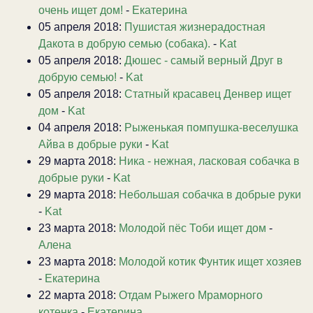
очень ищет дом!
-
Екатерина
05 апреля 2018:
Пушистая жизнерадостная
Дакота в добрую семью (собака).
-
Kat
05 апреля 2018:
Дюшес - самый верный Друг в
добрую семью!
-
Kat
05 апреля 2018:
Статный красавец Денвер ищет
дом
-
Kat
04 апреля 2018:
Рыженькая помпушка-веселушка
Айва в добрые руки
-
Kat
29 марта 2018:
Ника - нежная, ласковая собачка в
добрые руки
-
Kat
29 марта 2018:
Небольшая собачка в добрые руки
-
Kat
23 марта 2018:
Молодой пёс Тоби ищет дом
-
Алена
23 марта 2018:
Молодой котик Фунтик ищет хозяев
-
Екатерина
22 марта 2018:
Отдам Рыжего Мраморного
котенка
-
Екатерина