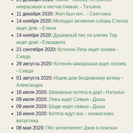
некрасивая и несчастливая.
-
Татьяна
11 декабря 2020:
Жил был кот...
-
Светлана
14 ноября 2020:
Молодая активная собака Стелла
ищет дом.
-
Елена
14 ноября 2020:
Душевный пес по кличке Тор
ищет дом!
-
Елизавета
21 сентября 2020:
Котенок Лиза ищет хозяев
-
Севда
29 августа 2020:
Котенок-замарашка ищет хоязев.
-
Севда
01 августа 2020:
Ищем дом бездомному котику
-
Александра
16 июля 2020:
Шикарные котята в дар!
-
Наталья
09 июля 2020:
Лева ищет Семью
-
Даша
09 июля 2020:
Шади ищет семью
-
Даша
16 июня 2020:
Котята ждут вас
-
зоомагазин,
ветаптека
08 мая 2020:
Пёс интеллигент Джек в поисках