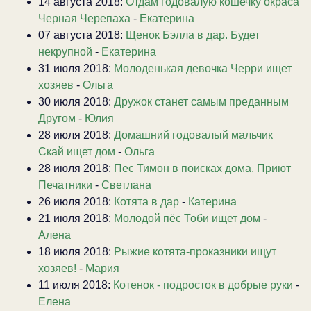
14 августа 2018:
Отдам годовалую кошечку окраса
Черная Черепаха
-
Екатерина
07 августа 2018:
Щенок Бэлла в дар. Будет
некрупной
-
Екатерина
31 июля 2018:
Молоденькая девочка Черри ищет
хозяев
-
Ольга
30 июля 2018:
Дружок станет самым преданным
Другом
-
Юлия
28 июля 2018:
Домашний годовалый мальчик
Скай ищет дом
-
Ольга
28 июля 2018:
Пес Тимон в поисках дома. Приют
Печатники
-
Светлана
26 июля 2018:
Котята в дар
-
Катерина
21 июля 2018:
Молодой пёс Тоби ищет дом
-
Алена
18 июля 2018:
Рыжие котята-проказники ищут
хозяев!
-
Мария
11 июля 2018:
Котенок - подросток в добрые руки
-
Елена