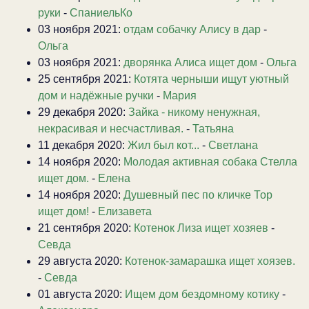
руки
-
СпаниельКо
03 ноября 2021:
отдам собачку Алису в дар
-
Ольга
03 ноября 2021:
дворянка Алиса ищет дом
-
Ольга
25 сентября 2021:
Котята черныши ищут уютный
дом и надёжные ручки
-
Мария
29 декабря 2020:
Зайка - никому ненужная,
некрасивая и несчастливая.
-
Татьяна
11 декабря 2020:
Жил был кот...
-
Светлана
14 ноября 2020:
Молодая активная собака Стелла
ищет дом.
-
Елена
14 ноября 2020:
Душевный пес по кличке Тор
ищет дом!
-
Елизавета
21 сентября 2020:
Котенок Лиза ищет хозяев
-
Севда
29 августа 2020:
Котенок-замарашка ищет хоязев.
-
Севда
01 августа 2020:
Ищем дом бездомному котику
-