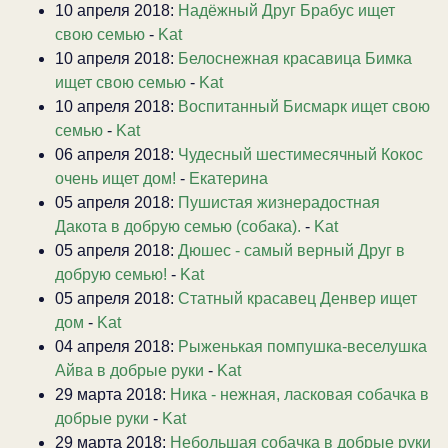
10 апреля 2018:
Надёжный Друг Брабус ищет
свою семью
-
Kat
10 апреля 2018:
Белоснежная красавица Бимка
ищет свою семью
-
Kat
10 апреля 2018:
Воспитанный Бисмарк ищет свою
семью
-
Kat
06 апреля 2018:
Чудесный шестимесячный Кокос
очень ищет дом!
-
Екатерина
05 апреля 2018:
Пушистая жизнерадостная
Дакота в добрую семью (собака).
-
Kat
05 апреля 2018:
Дюшес - самый верный Друг в
добрую семью!
-
Kat
05 апреля 2018:
Статный красавец Денвер ищет
дом
-
Kat
04 апреля 2018:
Рыженькая помпушка-веселушка
Айва в добрые руки
-
Kat
29 марта 2018:
Ника - нежная, ласковая собачка в
добрые руки
-
Kat
29 марта 2018:
Небольшая собачка в добрые руки