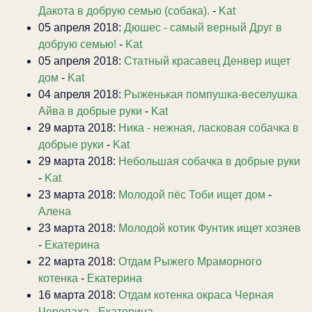
Дакота в добрую семью (собака).
-
Kat
05 апреля 2018:
Дюшес - самый верный Друг в
добрую семью!
-
Kat
05 апреля 2018:
Статный красавец Денвер ищет
дом
-
Kat
04 апреля 2018:
Рыженькая помпушка-веселушка
Айва в добрые руки
-
Kat
29 марта 2018:
Ника - нежная, ласковая собачка в
добрые руки
-
Kat
29 марта 2018:
Небольшая собачка в добрые руки
-
Kat
23 марта 2018:
Молодой пёс Тоби ищет дом
-
Алена
23 марта 2018:
Молодой котик Фунтик ищет хозяев
-
Екатерина
22 марта 2018:
Отдам Рыжего Мраморного
котенка
-
Екатерина
16 марта 2018:
Отдам котенка окраса Черная
Черепаха
-
Екатерина