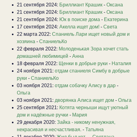
21 сентября 2024:
Бриллиант Крашик
-
Оксана
21 сентября 2024:
Бриллиант Крашик
-
Оксана
21 сентября 2024:
Юк в поиске дома
-
Екатерина
17 сентября 2024:
Акелла ищет дом!
-
Света
22 марта 2022:
Спаниель Лари ищет новый дом и
хозяина
-
СпаниельКо
22 февраля 2022:
Молоденькая Зора хочет стать
домашней любимицей
-
Анна
18 февраля 2022:
Щенки в добрые руки
-
Наталия
24 ноября 2021:
отдам спаниеля Симбу в добрые
руки
-
СпаниельКо
03 ноября 2021:
отдам собачку Алису в дар
-
Ольга
03 ноября 2021:
дворянка Алиса ищет дом
-
Ольга
25 сентября 2021:
Котята черныши ищут уютный
дом и надёжные ручки
-
Мария
29 декабря 2020:
Зайка - никому ненужная,
некрасивая и несчастливая.
-
Татьяна
11 декабря 2020:
Жил был кот...
-
Светлана