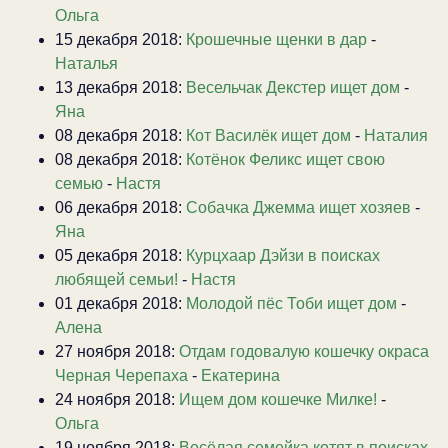
Ольга
15 декабря 2018:
Крошечные щенки в дар
-
Наталья
13 декабря 2018:
Весельчак Декстер ищет дом
-
Яна
08 декабря 2018:
Кот Василёк ищет дом
-
Наталия
08 декабря 2018:
Котёнок Феликс ищет свою
семью
-
Настя
06 декабря 2018:
Собачка Джемма ищет хозяев
-
Яна
05 декабря 2018:
Курцхаар Дэйзи в поисках
любящей семьи!
-
Настя
01 декабря 2018:
Молодой пёс Тоби ищет дом
-
Алена
27 ноября 2018:
Отдам годовалую кошечку окраса
Черная Черепаха
-
Екатерина
24 ноября 2018:
Ищем дом кошечке Милке!
-
Ольга
19 ноября 2018:
Весёлая семейка котят в поисках