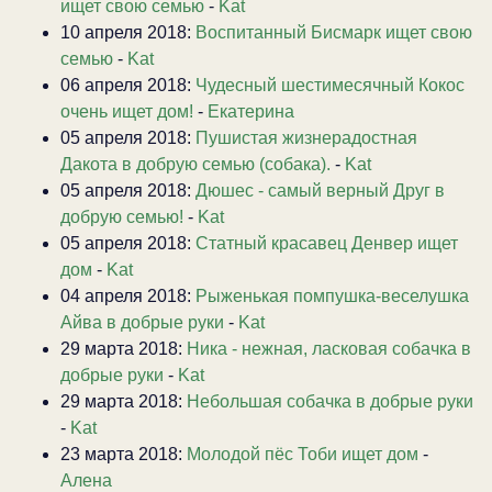
ищет свою семью
-
Kat
10 апреля 2018:
Воспитанный Бисмарк ищет свою
семью
-
Kat
06 апреля 2018:
Чудесный шестимесячный Кокос
очень ищет дом!
-
Екатерина
05 апреля 2018:
Пушистая жизнерадостная
Дакота в добрую семью (собака).
-
Kat
05 апреля 2018:
Дюшес - самый верный Друг в
добрую семью!
-
Kat
05 апреля 2018:
Статный красавец Денвер ищет
дом
-
Kat
04 апреля 2018:
Рыженькая помпушка-веселушка
Айва в добрые руки
-
Kat
29 марта 2018:
Ника - нежная, ласковая собачка в
добрые руки
-
Kat
29 марта 2018:
Небольшая собачка в добрые руки
-
Kat
23 марта 2018:
Молодой пёс Тоби ищет дом
-
Алена