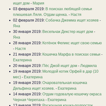
ищет дом
-
Мария
03 февраля 2019:
В поисках любящей семьи
плюшевая Ляля. Отдам щенка.
-
Настя
02 февраля 2019:
Собачка Джемма ищет хозяев
-
Яна
30 января 2019:
Весельчак Декстер ищет дом
-
Яна
28 января 2019:
Котёнок Феликс ищет свою семью
-
Настя
21 января 2019:
Кошечка Марфа в поисках семьи
-
Екатерина
20 января 2019:
Пёс Джой ищет дом
-
Людмила
19 января 2019:
Молодой котик Орфей в дар (10
мес)
-
Екатерина
19 января 2019:
Очаровательная кошечка
Дельфина ищет хозяев.
-
Екатерина
14 января 2019:
Отдам годовалую кошечку окраса
Черная Черепаха
-
Екатерина
13 января 2019:
Роскошная кошка-подросток