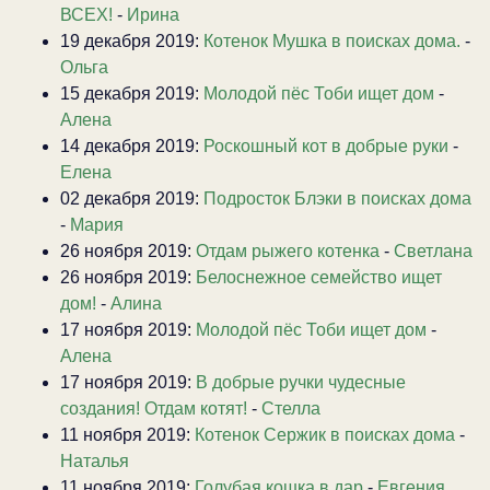
ВСЕХ!
-
Ирина
19 декабря 2019:
Котенок Мушка в поисках дома.
-
Ольга
15 декабря 2019:
Молодой пёс Тоби ищет дом
-
Алена
14 декабря 2019:
Роскошный кот в добрые руки
-
Елена
02 декабря 2019:
Подросток Блэки в поисках дома
-
Мария
26 ноября 2019:
Отдам рыжего котенка
-
Светлана
26 ноября 2019:
Белоснежное семейство ищет
дом!
-
Алина
17 ноября 2019:
Молодой пёс Тоби ищет дом
-
Алена
17 ноября 2019:
В добрые ручки чудесные
создания! Отдам котят!
-
Стелла
11 ноября 2019:
Котенок Сержик в поисках дома
-
Наталья
11 ноября 2019:
Голубая кошка в дар
-
Евгения