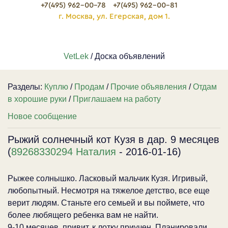
+7(495) 962-00-78
+7(495) 962-00-81
г. Москва, ул. Егерская, дом 1.
VetLek
/ Доска объявлений
Разделы:
Куплю
/
Продам
/
Прочие объявления
/
Отдам
в хорошие руки
/
Приглашаем на работу
Новое сообщение
Рыжий солнечный кот Кузя в дар. 9 месяцев
(
89268330294 Наталия
- 2016-01-16)
Рыжее солнышко. Ласковый мальчик Кузя. Игривый,
любопытный. Несмотря на тяжелое детство, все еще
верит людям. Станьте его семьей и вы поймете, что
более любящего ребенка вам не найти.
9-10 месяцев, привит, к лотку приучен. Планировали