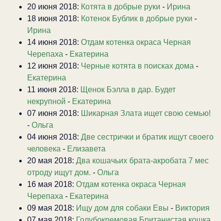
20 июня 2018:
Котята в добрые руки
-
Ирина
18 июня 2018:
Котенок Бублик в добрые руки
-
Ирина
14 июня 2018:
Отдам котенка окраса Черная
Черепаха
-
Екатерина
12 июня 2018:
Черные котята в поисках дома
-
Екатерина
11 июня 2018:
Щенок Бэлла в дар. Будет
некрупной
-
Екатерина
07 июня 2018:
Шикарная Злата ищет свою семью!
-
Ольга
04 июня 2018:
Две сестрички и братик ищут своего
человека
-
Елизавета
20 мая 2018:
Два кошачьих брата-акробата 7 мес
отроду ищут дом.
-
Ольга
16 мая 2018:
Отдам котенка окраса Черная
Черепаха
-
Екатерина
09 мая 2018:
Ищу дом для собаки Евы
-
Виктория
07 мая 2018:
Голубокремовая Британистая кошка