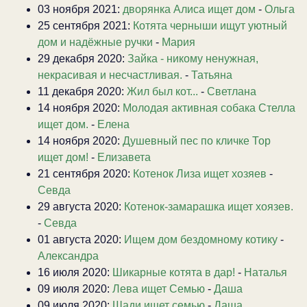
03 ноября 2021:
дворянка Алиса ищет дом
-
Ольга
25 сентября 2021:
Котята черныши ищут уютный
дом и надёжные ручки
-
Мария
29 декабря 2020:
Зайка - никому ненужная,
некрасивая и несчастливая.
-
Татьяна
11 декабря 2020:
Жил был кот...
-
Светлана
14 ноября 2020:
Молодая активная собака Стелла
ищет дом.
-
Елена
14 ноября 2020:
Душевный пес по кличке Тор
ищет дом!
-
Елизавета
21 сентября 2020:
Котенок Лиза ищет хозяев
-
Севда
29 августа 2020:
Котенок-замарашка ищет хоязев.
-
Севда
01 августа 2020:
Ищем дом бездомному котику
-
Александра
16 июля 2020:
Шикарные котята в дар!
-
Наталья
09 июля 2020:
Лева ищет Семью
-
Даша
09 июля 2020:
Шади ищет семью
-
Даша