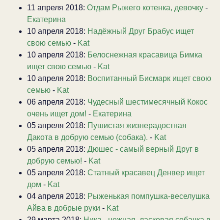
11 апреля 2018:
Отдам Рыжего котенка, девочку
-
Екатерина
10 апреля 2018:
Надёжный Друг Брабус ищет
свою семью
-
Kat
10 апреля 2018:
Белоснежная красавица Бимка
ищет свою семью
-
Kat
10 апреля 2018:
Воспитанный Бисмарк ищет свою
семью
-
Kat
06 апреля 2018:
Чудесный шестимесячный Кокос
очень ищет дом!
-
Екатерина
05 апреля 2018:
Пушистая жизнерадостная
Дакота в добрую семью (собака).
-
Kat
05 апреля 2018:
Дюшес - самый верный Друг в
добрую семью!
-
Kat
05 апреля 2018:
Статный красавец Денвер ищет
дом
-
Kat
04 апреля 2018:
Рыженькая помпушка-веселушка
Айва в добрые руки
-
Kat
29 марта 2018:
Ника - нежная, ласковая собачка в