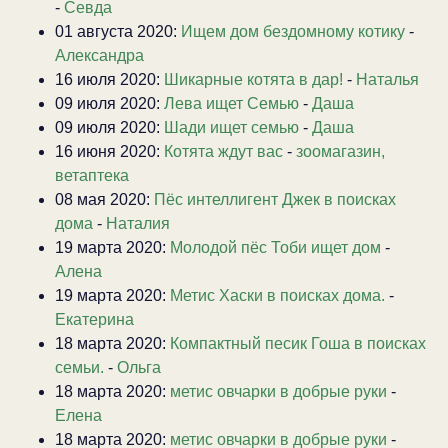
-
Севда
01 августа 2020:
Ищем дом бездомному котику
-
Александра
16 июля 2020:
Шикарные котята в дар!
-
Наталья
09 июля 2020:
Лева ищет Семью
-
Даша
09 июля 2020:
Шади ищет семью
-
Даша
16 июня 2020:
Котята ждут вас
-
зоомагазин,
ветаптека
08 мая 2020:
Пёс интеллигент Джек в поисках
дома
-
Наталия
19 марта 2020:
Молодой пёс Тоби ищет дом
-
Алена
19 марта 2020:
Метис Хаски в поисках дома.
-
Екатерина
18 марта 2020:
Компактный песик Гоша в поисках
семьи.
-
Ольга
18 марта 2020:
метис овчарки в добрые руки
-
Елена
18 марта 2020:
метис овчарки в добрые руки
-