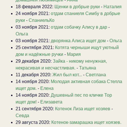
18 февраля 2022:
Щенки в добрые руки
-
Наталия
24 ноября 2021:
отдам спаниеля Симбу в добрые
руки
-
СпаниельКо
03 ноября 2021:
отдам собачку Алису в дар
-
Ольга
03 ноября 2021:
дворянка Алиса ищет дом
-
Ольга
25 сентября 2021:
Котята черныши ищут уютный
дом и надёжные ручки
-
Мария
29 декабря 2020:
Зайка - никому ненужная,
некрасивая и несчастливая.
-
Татьяна
11 декабря 2020:
Жил был кот...
-
Светлана
14 ноября 2020:
Молодая активная собака Стелла
ищет дом.
-
Елена
14 ноября 2020:
Душевный пес по кличке Тор
ищет дом!
-
Елизавета
21 сентября 2020:
Котенок Лиза ищет хозяев
-
Севда
29 августа 2020:
Котенок-замарашка ищет хоязев.