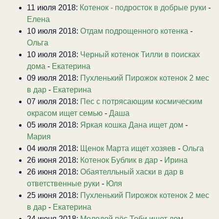
11 июля 2018:
Котенок - подросток в добрые руки
-
Елена
10 июля 2018:
Отдам подрощенного котенка
-
Ольга
10 июля 2018:
Черный котенок Тилли в поисках
дома
-
Екатерина
09 июля 2018:
Пухленький Пирожок котенок 2 мес
в дар
-
Екатерина
07 июля 2018:
Пес с потрясающим космическим
окрасом ищет семью
-
Даша
05 июля 2018:
Яркая кошка Дана ищет дом
-
Мария
04 июля 2018:
Щенок Марта ищет хозяев
-
Ольга
26 июня 2018:
Котенок Бублик в дар
-
Ирина
26 июня 2018:
Обаятелльный хаски в дар в
ответственные руки
-
Юля
25 июня 2018:
Пухленький Пирожок котенок 2 мес
в дар
-
Екатерина
24 июня 2018:
Молодой пёс Тоби ищет дом
-