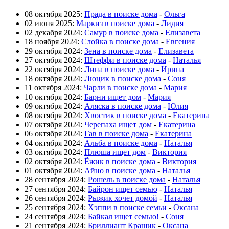
08 октября 2025:
Прада в поиске дома
-
Ольга
02 июня 2025:
Маркиз в поиске дома
-
Лидия
02 декабря 2024:
Самур в поиске дома
-
Елизавета
18 ноября 2024:
Слойка в поиске дома
-
Евгения
29 октября 2024:
Зена в поиске дома
-
Елизавета
27 октября 2024:
Штеффи в поиске дома
-
Наталья
22 октября 2024:
Лина в поиске дома
-
Ирина
18 октября 2024:
Люцик в поиске дома
-
Соня
11 октября 2024:
Чарли в поиске дома
-
Мария
10 октября 2024:
Барни ищет дом
-
Мария
09 октября 2024:
Аляска в поиске дома
-
Юлия
08 октября 2024:
Хвостик в поиске дома
-
Екатерина
07 октября 2024:
Черепаха ищет дом
-
Екатерина
06 октября 2024:
Гав в поиске дома
-
Екатерина
04 октября 2024:
Альба в поиске дома
-
Наталья
03 октября 2024:
Плюша ищет дом
-
Виктория
02 октября 2024:
Ёжик в поиске дома
-
Виктория
01 октября 2024:
Айно в поиске дома
-
Наталья
28 сентября 2024:
Рошель в поиске дома
-
Наталья
27 сентября 2024:
Байрон ищет семью
-
Наталья
26 сентября 2024:
Рыжик хочет домой
-
Наталья
25 сентября 2024:
Хэппи в поиске семьи
-
Оксана
24 сентября 2024:
Байкал ищет семью!
-
Соня
21 сентября 2024:
Бриллиант Крашик
-
Оксана