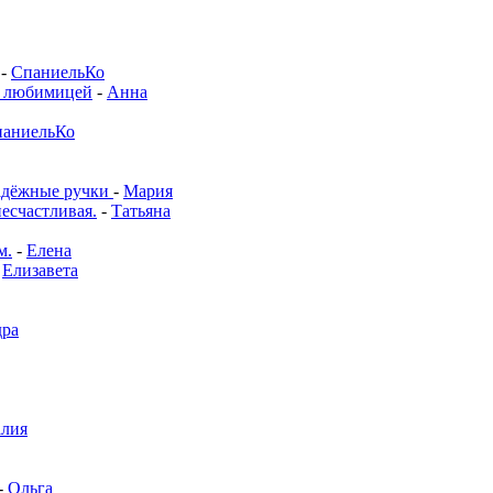
-
СпаниельКо
й любимицей
-
Анна
аниельКо
адёжные ручки
-
Мария
несчастливая.
-
Татьяна
м.
-
Елена
-
Елизавета
дра
алия
-
Ольга