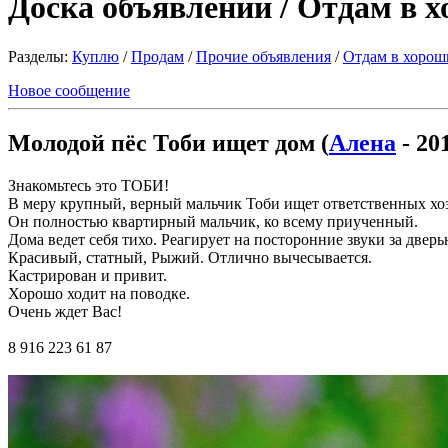
Доска объявлений / Отдам в 
Разделы:
Куплю
/
Продам
/
Прочие объявления
/
Отдам в хорош
Новое сообщение
Молодой пёс Тоби ищет дом (
Алена
- 20
Знакомьтесь это ТОБИ!
В меру крупный, верный мальчик Тоби ищет ответственных хоз
Он полностью квартирный мальчик, ко всему приученный.
Дома ведет себя тихо. Реагирует на посторонние звуки за дверь
Красивый, статный, Рыжий. Отлично вычесывается.
Кастрирован и привит.
Хорошо ходит на поводке.
Очень ждет Вас!
8 916 223 61 87