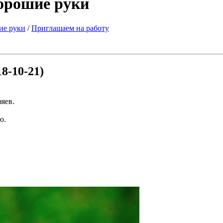
хорошие руки
ие руки
/
Приглашаем на работу
18-10-21)
яев.
ю.