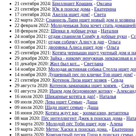
21 сентября 2024:
Бриллиант Крашик
-
Оксана
21 сентября 2024:
Юк в поиске дома
-
Екатерина
17 сентября 2024:
Акелла ищет дом!
-
Света
22 марта 2022:
Спаниель Лари ищет новый дом и хозяина
22 февраля 2022:
Молоденькая Зора хочет стать домашне
18 февраля 2022:
Щенки в добрые руки
-
Наталия
24 ноября 2021:
отдам спаниеля Симбу в добрые руки
-
Сп
03 ноября 2021:
отдам собачку Алису в дар
-
Ольга
03 ноября 2021:
дворянка Алиса ищет дом
-
Ольга
25 сентября 2021:
Котята черныши ищут уютный дом и н
29 декабря 2020:
Зайка - никому ненужная, некрасивая и 
11 декабря 2020:
Жил был кот...
-
Светлана
14 ноября 2020:
Молодая активная собака Стелла ищет до
14 ноября 2020:
Душевный пес по кличке Тор ищет дом!
21 сентября 2020:
Котенок Лиза ищет хозяев
-
Севда
29 августа 2020:
Котенок-замарашка ищет хоязев.
-
Севда
01 августа 2020:
Ищем дом бездомному котику
-
Алексан
16 июля 2020:
Шикарные котята в дар!
-
Наталья
09 июля 2020:
Лева ищет Семью
-
Даша
09 июля 2020:
Шади ищет семью
-
Даша
16 июня 2020:
Котята ждут вас
-
зоомагазин, ветаптека
08 мая 2020:
Пёс интеллигент Джек в поисках дома
-
Нат
19 марта 2020:
Молодой пёс Тоби ищет дом
-
Алена
19 марта 2020:
Метис Хаски в поисках дома.
-
Екатерина
18 марта 2020:
Компактный песик Гоша в поисках семьи.