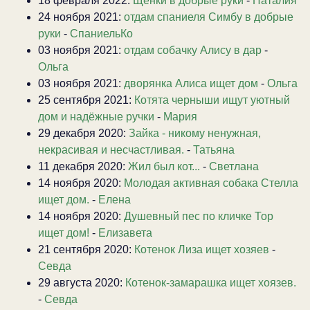
18 февраля 2022:
Щенки в добрые руки
-
Наталия
24 ноября 2021:
отдам спаниеля Симбу в добрые
руки
-
СпаниельКо
03 ноября 2021:
отдам собачку Алису в дар
-
Ольга
03 ноября 2021:
дворянка Алиса ищет дом
-
Ольга
25 сентября 2021:
Котята черныши ищут уютный
дом и надёжные ручки
-
Мария
29 декабря 2020:
Зайка - никому ненужная,
некрасивая и несчастливая.
-
Татьяна
11 декабря 2020:
Жил был кот...
-
Светлана
14 ноября 2020:
Молодая активная собака Стелла
ищет дом.
-
Елена
14 ноября 2020:
Душевный пес по кличке Тор
ищет дом!
-
Елизавета
21 сентября 2020:
Котенок Лиза ищет хозяев
-
Севда
29 августа 2020:
Котенок-замарашка ищет хоязев.
-
Севда