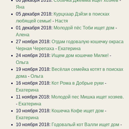
06 декабря 2018:
Собачка Джемма ищет хозяев
-
Яна
05 декабря 2018:
Курцхаар Дэйзи в поисках
любящей семьи!
-
Настя
01 декабря 2018:
Молодой пёс Тоби ищет дом
-
Алена
27 ноября 2018:
Отдам годовалую кошечку окраса
Черная Черепаха
-
Екатерина
24 ноября 2018:
Ищем дом кошечке Милке!
-
Ольга
19 ноября 2018:
Весёлая семейка котят в поисках
дома
-
Ольга
16 ноября 2018:
Кот Рома в Добрые руки
-
Екатерина
11 ноября 2018:
Молодой пес Мишка ищет хозяев.
-
Екатерина
10 ноября 2018:
Кошечка Кофе ищет дом
-
Екатерина
10 ноября 2018:
Годовалый кот Валли ищет дом
-