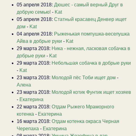
05 апреля 2018:
Дюшес - самый верный Друг в
добрую семью!
-
Kat
05 апреля 2018:
Статный красавец Денвер ищет
дом
-
Kat
04 апреля 2018:
Рыженькая помпушка-веселушка
Айва в добрые руки
-
Kat
29 марта 2018:
Ника - нежная, ласковая собачка в
добрые руки
-
Kat
29 марта 2018:
Небольшая собачка в добрые руки
-
Kat
23 марта 2018:
Молодой пёс Тоби ищет дом
-
Алена
23 марта 2018:
Молодой котик Фунтик ищет хозяев
-
Екатерина
22 марта 2018:
Отдам Рыжего Мраморного
котенка
-
Екатерина
16 марта 2018:
Отдам котенка окраса Черная
Черепаха
-
Екатерина
08 марта 2018:
Умница Жозефина в дар