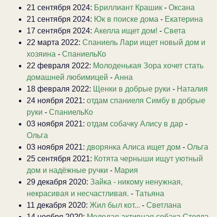
21 сентября 2024:
Бриллиант Крашик
-
Оксана
21 сентября 2024:
Юк в поиске дома
-
Екатерина
17 сентября 2024:
Акелла ищет дом!
-
Света
22 марта 2022:
Спаниель Лари ищет новый дом и
хозяина
-
СпаниельКо
22 февраля 2022:
Молоденькая Зора хочет стать
домашней любимицей
-
Анна
18 февраля 2022:
Щенки в добрые руки
-
Наталия
24 ноября 2021:
отдам спаниеля Симбу в добрые
руки
-
СпаниельКо
03 ноября 2021:
отдам собачку Алису в дар
-
Ольга
03 ноября 2021:
дворянка Алиса ищет дом
-
Ольга
25 сентября 2021:
Котята черныши ищут уютный
дом и надёжные ручки
-
Мария
29 декабря 2020:
Зайка - никому ненужная,
некрасивая и несчастливая.
-
Татьяна
11 декабря 2020:
Жил был кот...
-
Светлана
14 ноября 2020:
Молодая активная собака Стелла