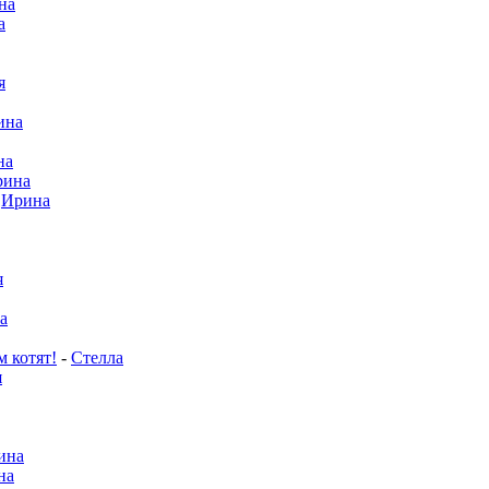
на
а
я
ина
на
рина
-
Ирина
я
а
м котят!
-
Стелла
я
ина
на