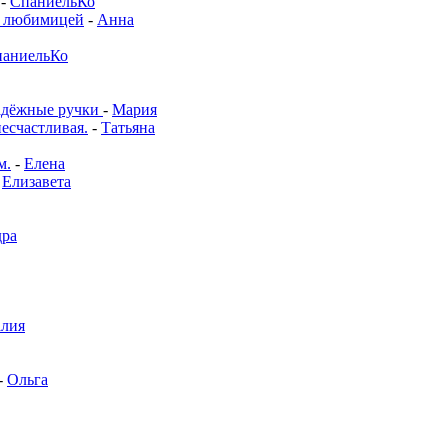
-
СпаниельКо
й любимицей
-
Анна
аниельКо
адёжные ручки
-
Мария
несчастливая.
-
Татьяна
м.
-
Елена
-
Елизавета
дра
алия
-
Ольга