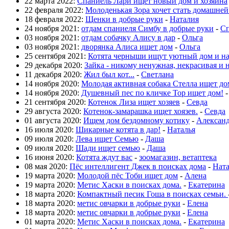
22 марта 2022:
Спаниель Лари ищет новый дом и хозяина
22 февраля 2022:
Молоденькая Зора хочет стать домашне
18 февраля 2022:
Щенки в добрые руки
-
Наталия
24 ноября 2021:
отдам спаниеля Симбу в добрые руки
-
Сп
03 ноября 2021:
отдам собачку Алису в дар
-
Ольга
03 ноября 2021:
дворянка Алиса ищет дом
-
Ольга
25 сентября 2021:
Котята черныши ищут уютный дом и н
29 декабря 2020:
Зайка - никому ненужная, некрасивая и 
11 декабря 2020:
Жил был кот...
-
Светлана
14 ноября 2020:
Молодая активная собака Стелла ищет до
14 ноября 2020:
Душевный пес по кличке Тор ищет дом!
21 сентября 2020:
Котенок Лиза ищет хозяев
-
Севда
29 августа 2020:
Котенок-замарашка ищет хоязев.
-
Севда
01 августа 2020:
Ищем дом бездомному котику
-
Алексан
16 июля 2020:
Шикарные котята в дар!
-
Наталья
09 июля 2020:
Лева ищет Семью
-
Даша
09 июля 2020:
Шади ищет семью
-
Даша
16 июня 2020:
Котята ждут вас
-
зоомагазин, ветаптека
08 мая 2020:
Пёс интеллигент Джек в поисках дома
-
Нат
19 марта 2020:
Молодой пёс Тоби ищет дом
-
Алена
19 марта 2020:
Метис Хаски в поисках дома.
-
Екатерина
18 марта 2020:
Компактный песик Гоша в поисках семьи.
18 марта 2020:
метис овчарки в добрые руки
-
Елена
18 марта 2020:
метис овчарки в добрые руки
-
Елена
01 марта 2020:
Метис Хаски в поисках дома.
-
Екатерина