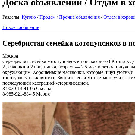
Доска объявлений / Отдам в 
Разделы:
Куплю
/
Продам
/
Прочие объявления
/
Отдам в хорош
Новое сообщение
Серебристая семейка котопупсиков в по
Москва
Серебристая семейка котопупсиков в поисках дома! Котята в да
2 девчонки и 2 пацанчика, возраст — 2,5 мес, к лотку приуче
окружающим. Хорошенькие масявочки, которые ищут уютный уго
топотушкам на животике. Звоните, если хотите заполучить этих 
последующей кастрацией-стерилизацией.
8-903-613-41-06 Оксана
8-985-921-88-45 Мария