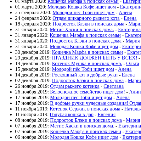
01 марта 2020:
Кошечка Марфа в поисках семьи
-
Екатери
01 марта 2020:
Молодая Кошка Кофе ищет дом
-
Екатерин
25 февраля 2020:
Молодой пёс Тоби ищет дом
-
Алена
24 февраля 2020:
Отдам шикарного рыжего кота
-
Елена
18 февраля 2020:
Подросток Блэки в поисках дома
-
Мари
31 января 2020:
Метис Хаски в поисках дома.
-
Екатерина
31 января 2020:
Кошечка Марфа в поисках семьи
-
Екатер
31 января 2020:
Подросток Блэки в поисках дома
-
Мария
31 января 2020:
Молодая Кошка Кофе ищет дом
-
Екатери
30 декабря 2019:
Кошечка Марфа в поисках семьи
-
Екате
29 декабря 2019:
ПРАЗДНИК ДОЛЖЕН БЫТЬ У ВСЕХ!
19 декабря 2019:
Котенок Мушка в поисках дома.
-
Ольга
15 декабря 2019:
Молодой пёс Тоби ищет дом
-
Алена
14 декабря 2019:
Роскошный кот в добрые руки
-
Елена
02 декабря 2019:
Подросток Блэки в поисках дома
-
Мари
26 ноября 2019:
Отдам рыжего котенка
-
Светлана
26 ноября 2019:
Белоснежное семейство ищет дом!
-
Алин
17 ноября 2019:
Молодой пёс Тоби ищет дом
-
Алена
17 ноября 2019:
В добрые ручки чудесные создания! Отда
11 ноября 2019:
Котенок Сержик в поисках дома
-
Наталь
11 ноября 2019:
Голубая кошка в дар
-
Евгения
08 ноября 2019:
Подросток Блэки в поисках дома
-
Мария
07 ноября 2019:
Метис Хаски в поисках дома.
-
Екатерина
07 ноября 2019:
Кошечка Марфа в поисках семьи
-
Екатер
06 ноября 2019:
Молодая Кошка Кофе ищет дом
-
Екатери