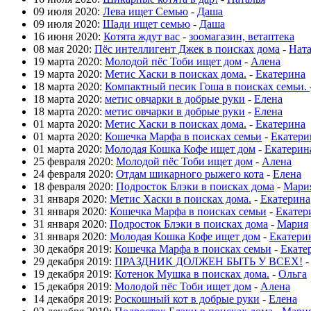
09 июля 2020:
Лева ищет Семью
-
Даша
09 июля 2020:
Шади ищет семью
-
Даша
16 июня 2020:
Котята ждут вас
-
зоомагазин, ветаптека
08 мая 2020:
Пёс интеллигент Джек в поисках дома
-
Нат
19 марта 2020:
Молодой пёс Тоби ищет дом
-
Алена
19 марта 2020:
Метис Хаски в поисках дома.
-
Екатерина
18 марта 2020:
Компактный песик Гоша в поисках семьи.
18 марта 2020:
метис овчарки в добрые руки
-
Елена
18 марта 2020:
метис овчарки в добрые руки
-
Елена
01 марта 2020:
Метис Хаски в поисках дома.
-
Екатерина
01 марта 2020:
Кошечка Марфа в поисках семьи
-
Екатери
01 марта 2020:
Молодая Кошка Кофе ищет дом
-
Екатерин
25 февраля 2020:
Молодой пёс Тоби ищет дом
-
Алена
24 февраля 2020:
Отдам шикарного рыжего кота
-
Елена
18 февраля 2020:
Подросток Блэки в поисках дома
-
Мари
31 января 2020:
Метис Хаски в поисках дома.
-
Екатерина
31 января 2020:
Кошечка Марфа в поисках семьи
-
Екатер
31 января 2020:
Подросток Блэки в поисках дома
-
Мария
31 января 2020:
Молодая Кошка Кофе ищет дом
-
Екатери
30 декабря 2019:
Кошечка Марфа в поисках семьи
-
Екате
29 декабря 2019:
ПРАЗДНИК ДОЛЖЕН БЫТЬ У ВСЕХ!
19 декабря 2019:
Котенок Мушка в поисках дома.
-
Ольга
15 декабря 2019:
Молодой пёс Тоби ищет дом
-
Алена
14 декабря 2019:
Роскошный кот в добрые руки
-
Елена