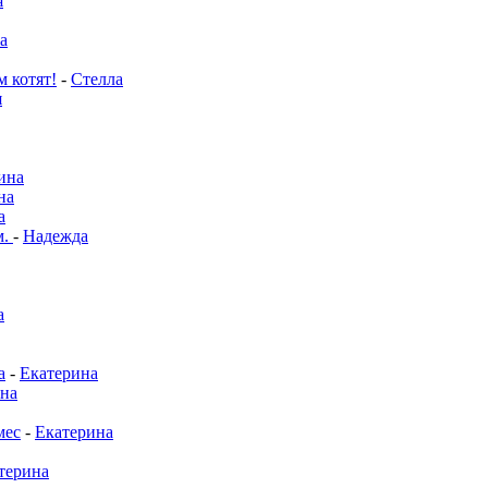
я
а
м котят!
-
Стелла
я
ина
на
а
м.
-
Надежда
а
а
-
Екатерина
на
мес
-
Екатерина
терина