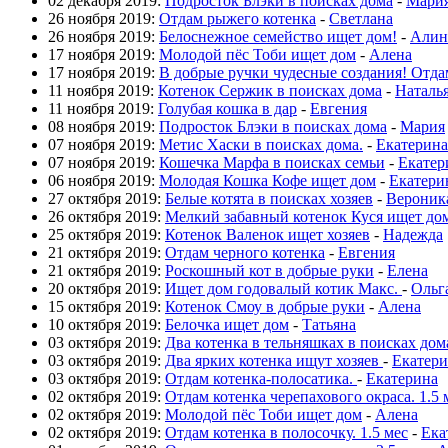
02 декабря 2019:
Подросток Блэки в поисках дома
-
Мари
26 ноября 2019:
Отдам рыжего котенка
-
Светлана
26 ноября 2019:
Белоснежное семейство ищет дом!
-
Алин
17 ноября 2019:
Молодой пёс Тоби ищет дом
-
Алена
17 ноября 2019:
В добрые ручки чудесные создания! Отда
11 ноября 2019:
Котенок Сержик в поисках дома
-
Наталь
11 ноября 2019:
Голубая кошка в дар
-
Евгения
08 ноября 2019:
Подросток Блэки в поисках дома
-
Мария
07 ноября 2019:
Метис Хаски в поисках дома.
-
Екатерина
07 ноября 2019:
Кошечка Марфа в поисках семьи
-
Екатер
06 ноября 2019:
Молодая Кошка Кофе ищет дом
-
Екатери
27 октября 2019:
Белые котята в поисках хозяев
-
Вероник
26 октября 2019:
Мелкий забавный котенок Куся ищет до
25 октября 2019:
Котенок Валенок ищет хозяев
-
Надежда
21 октября 2019:
Отдам черного котенка
-
Евгения
21 октября 2019:
Роскошный кот в добрые руки
-
Елена
20 октября 2019:
Ищет дом годовалый котик Макс.
-
Ольг
15 октября 2019:
Котенок Смоу в добрые руки
-
Алена
10 октября 2019:
Белочка ищет дом
-
Татьяна
03 октября 2019:
Два котенка в тельняшках в поисках дом
03 октября 2019:
Два ярких котенка ищут хозяев
-
Екатери
03 октября 2019:
Отдам котенка-полосатика.
-
Екатерина
02 октября 2019:
Отдам котенка черепахового окраса. 1.5 
02 октября 2019:
Молодой пёс Тоби ищет дом
-
Алена
02 октября 2019:
Отдам котенка в полосочку. 1.5 мес
-
Ека