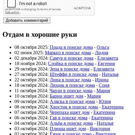
Отдам в хорошие руки
08 октября 2025:
Прада в поиске дома
-
Ольга
02 июня 2025:
Маркиз в поиске дома
-
Лидия
02 декабря 2024:
Самур в поиске дома
-
Елизавета
18 ноября 2024:
Слойка в поиске дома
-
Евгения
29 октября 2024:
Зена в поиске дома
-
Елизавета
27 октября 2024:
Штеффи в поиске дома
-
Наталья
22 октября 2024:
Лина в поиске дома
-
Ирина
18 октября 2024:
Люцик в поиске дома
-
Соня
11 октября 2024:
Чарли в поиске дома
-
Мария
10 октября 2024:
Барни ищет дом
-
Мария
09 октября 2024:
Аляска в поиске дома
-
Юлия
08 октября 2024:
Хвостик в поиске дома
-
Екатерина
07 октября 2024:
Черепаха ищет дом
-
Екатерина
06 октября 2024:
Гав в поиске дома
-
Екатерина
04 октября 2024:
Альба в поиске дома
-
Наталья
03 октября 2024:
Плюша ищет дом
-
Виктория
02 октября 2024:
Ёжик в поиске дома
-
Виктория