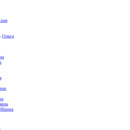
алия
-
Ольга
на
а
я
ина
на
рина
-
Ирина