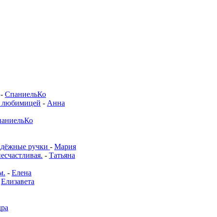
-
СпаниельКо
й любимицей
-
Анна
аниельКо
адёжные ручки
-
Мария
несчастливая.
-
Татьяна
м.
-
Елена
-
Елизавета
дра