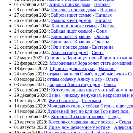
01 октября 2024:
Айно в поиске дома
-
Наталья
28 сентября 2024:
Рошель в поиске дома
-
Наталья
27 сентября 2024:
Байрон ищет семью
-
Наталья
26 сентября 2024:
Рыжик хочет домой
-
Наталья
25 сентября 2024:
Хэппи в поиске семьи
-
Оксана
24 сентября 2024:
Байкал ищет семью!
-
Соня
21 сентября 2024:
Бриллиант Крашик
-
Оксана
21 сентября 2024:
Бриллиант Крашик
-
Оксана
21 сентября 2024:
Юк в поиске дома
-
Екатерина
17 сентября 2024:
Акелла ищет дом!
-
Света
22 марта 2022:
Спаниель Лари ищет новый дом и хозяина
22 февраля 2022:
Молоденькая Зора хочет стать домашне
18 февраля 2022:
Щенки в добрые руки
-
Наталия
24 ноября 2021:
отдам спаниеля Симбу в добрые руки
-
Сп
03 ноября 2021:
отдам собачку Алису в дар
-
Ольга
03 ноября 2021:
дворянка Алиса ищет дом
-
Ольга
25 сентября 2021:
Котята черныши ищут уютный дом и н
29 декабря 2020:
Зайка - никому ненужная, некрасивая и 
11 декабря 2020:
Жил был кот...
-
Светлана
14 ноября 2020:
Молодая активная собака Стелла ищет до
14 ноября 2020:
Душевный пес по кличке Тор ищет дом!
21 сентября 2020:
Котенок Лиза ищет хозяев
-
Севда
29 августа 2020:
Котенок-замарашка ищет хоязев.
-
Севда
01 августа 2020:
Ищем дом бездомному котику
-
Алексан
16 июля 2020:
Шикарные котята в дар!
-
Наталья