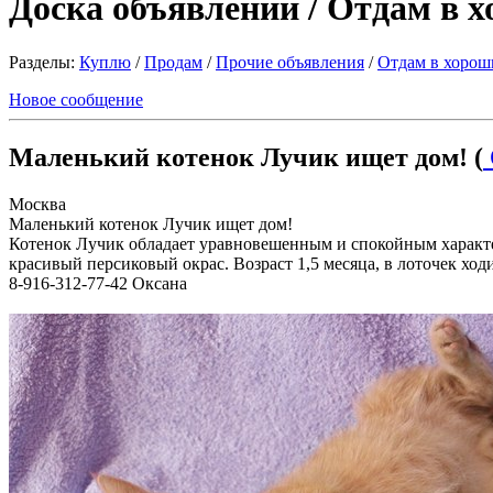
Доска объявлений / Отдам в 
Разделы:
Куплю
/
Продам
/
Прочие объявления
/
Отдам в хорош
Новое сообщение
Маленький котенок Лучик ищет дом! (
Москва
Маленький котенок Лучик ищет дом!
Котенок Лучик обладает уравновешенным и спокойным характер
красивый персиковый окрас. Возраст 1,5 месяца, в лоточек хо
8-916-312-77-42 Оксана