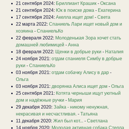
21 сентября 2024:
Бриллиант Крашик
-
Оксана
21 сентября 2024:
Юк в поиске дома
-
Екатерина
17 сентября 2024:
Акелла ищет дом!
-
Света
22 марта 2022:
Спаниель Лари ищет новый дом и
хозяина
-
СпаниельКо
22 февраля 2022:
Молоденькая Зора хочет стать
домашней любимицей
-
Анна
18 февраля 2022:
Щенки в добрые руки
-
Наталия
24 ноября 2021:
отдам спаниеля Симбу в добрые
руки
-
СпаниельКо
03 ноября 2021:
отдам собачку Алису в дар
-
Ольга
03 ноября 2021:
дворянка Алиса ищет дом
-
Ольга
25 сентября 2021:
Котята черныши ищут уютный
дом и надёжные ручки
-
Мария
29 декабря 2020:
Зайка - никому ненужная,
некрасивая и несчастливая.
-
Татьяна
11 декабря 2020:
Жил был кот...
-
Светлана
14 ноября 2020:
Молодая активная собака Стелла