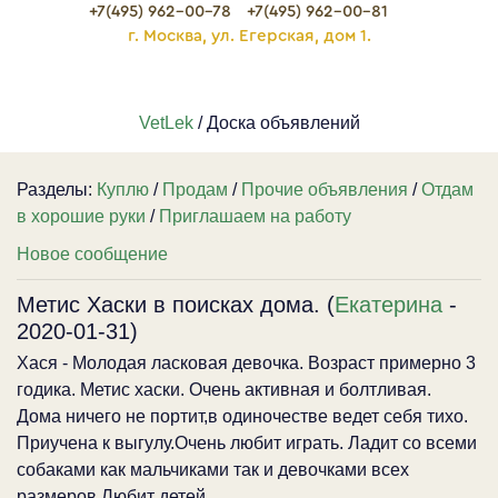
+7(495) 962-00-78
+7(495) 962-00-81
г. Москва, ул. Егерская, дом 1.
VetLek
/ Доска объявлений
Разделы:
Куплю
/
Продам
/
Прочие объявления
/
Отдам
в хорошие руки
/
Приглашаем на работу
Новое сообщение
Метис Хаски в поисках дома. (
Екатерина
-
2020-01-31)
Хася - Молодая ласковая девочка. Возраст примерно 3
годика. Метис хаски. Очень активная и болтливая.
Дома ничего не портит,в одиночестве ведет себя тихо.
Приучена к выгулу.Очень любит играть. Ладит со всеми
собаками как мальчиками так и девочками всех
размеров.Любит детей.