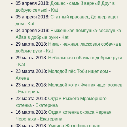
05 апреля 2018:
Дюшес - самый верный Друг в
добрую семью!
-
Kat
05 апреля 2018:
Статный красавец Денвер ищет
дом
-
Kat
04 апреля 2018:
Рыженькая помпушка-веселушка
Айва в добрые руки
-
Kat
29 марта 2018:
Ника - нежная, ласковая собачка в
добрые руки
-
Kat
29 марта 2018:
Небольшая собачка в добрые руки
-
Kat
23 марта 2018:
Молодой пёс Тоби ищет дом
-
Алена
23 марта 2018:
Молодой котик Фунтик ищет хозяев
-
Екатерина
22 марта 2018:
Отдам Рыжего Мраморного
котенка
-
Екатерина
16 марта 2018:
Отдам котенка окраса Черная
Черепаха
-
Екатерина
08 марта 2018:
Умница Жозефина в дар