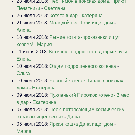
28 июля 2018:
Пес Тимон в поисках дома. Приют
Печатники
-
Светлана
26 июля 2018:
Котята в дар
-
Катерина
21 июля 2018:
Молодой пёс Тоби ищет дом
-
Алена
18 июля 2018:
Рыжие котята-проказники ищут
хозяев!
-
Мария
11 июля 2018:
Котенок - подросток в добрые руки
-
Елена
10 июля 2018:
Отдам подрощенного котенка
-
Ольга
10 июля 2018:
Черный котенок Тилли в поисках
дома
-
Екатерина
09 июля 2018:
Пухленький Пирожок котенок 2 мес
в дар
-
Екатерина
07 июля 2018:
Пес с потрясающим космическим
окрасом ищет семью
-
Даша
05 июля 2018:
Яркая кошка Дана ищет дом
-
Мария