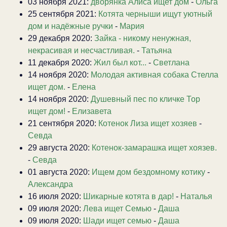
03 ноября 2021:
дворянка Алиса ищет дом
-
Ольга
25 сентября 2021:
Котята черныши ищут уютный
дом и надёжные ручки
-
Мария
29 декабря 2020:
Зайка - никому ненужная,
некрасивая и несчастливая.
-
Татьяна
11 декабря 2020:
Жил был кот...
-
Светлана
14 ноября 2020:
Молодая активная собака Стелла
ищет дом.
-
Елена
14 ноября 2020:
Душевный пес по кличке Тор
ищет дом!
-
Елизавета
21 сентября 2020:
Котенок Лиза ищет хозяев
-
Севда
29 августа 2020:
Котенок-замарашка ищет хоязев.
-
Севда
01 августа 2020:
Ищем дом бездомному котику
-
Александра
16 июля 2020:
Шикарные котята в дар!
-
Наталья
09 июля 2020:
Лева ищет Семью
-
Даша
09 июля 2020:
Шади ищет семью
-
Даша