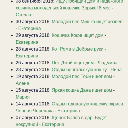
08 сентября 2018:
Ищу любящий дом и надежного
хозяина молоденькой кошечке Зорьке! 8 мес
-
Стелла
30 августа 2018:
Молодой пес Мишка ищет хозяев.
-
Екатерина
29 августа 2018:
Кошечка Кофе ищет дом
-
Екатерина
28 августа 2018:
Кот Рома в Добрые руки
-
Екатерина
26 августа 2018:
Пёс Джой ищет дом
-
Людмила
23 августа 2018:
Отдам бенгальскую кошку
-
Нина
19 августа 2018:
Молодой пёс Тоби ищет дом
-
Алена
15 августа 2018:
Яркая кошка Дана ищет дом
-
Мария
14 августа 2018:
Отдам годовалую кошечку окраса
Черная Черепаха
-
Екатерина
07 августа 2018:
Щенок Бэлла в дар. Будет
некрупной
-
Екатерина