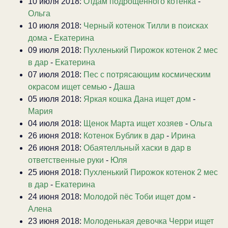
10 июля 2018:
Отдам подрощенного котенка
-
Ольга
10 июля 2018:
Черный котенок Тилли в поисках
дома
-
Екатерина
09 июля 2018:
Пухленький Пирожок котенок 2 мес
в дар
-
Екатерина
07 июля 2018:
Пес с потрясающим космическим
окрасом ищет семью
-
Даша
05 июля 2018:
Яркая кошка Дана ищет дом
-
Мария
04 июля 2018:
Щенок Марта ищет хозяев
-
Ольга
26 июня 2018:
Котенок Бублик в дар
-
Ирина
26 июня 2018:
Обаятелльный хаски в дар в
ответственные руки
-
Юля
25 июня 2018:
Пухленький Пирожок котенок 2 мес
в дар
-
Екатерина
24 июня 2018:
Молодой пёс Тоби ищет дом
-
Алена
23 июня 2018:
Молоденькая девочка Черри ищет