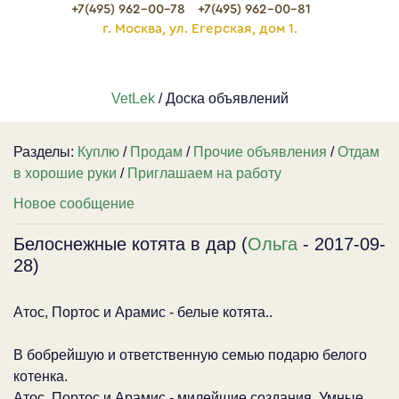
+7(495) 962-00-78
+7(495) 962-00-81
г. Москва, ул. Егерская, дом 1.
VetLek
/ Доска объявлений
Разделы:
Куплю
/
Продам
/
Прочие объявления
/
Отдам
в хорошие руки
/
Приглашаем на работу
Новое сообщение
Белоснежные котята в дар (
Ольга
- 2017-09-
28)
Атос, Портос и Арамис - белые котята..
В бобрейшую и ответственную семью подарю белого
котенка.
Атос, Портос и Арамис - милейшие создания. Умные,