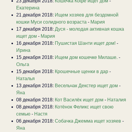
23 декабря 2018:
Кошечка Кофе ищет дом
-
Екатерина
21 декабря 2018:
Ищем хозяев для бездомной
кошки Муси солидного возраста
-
Мария
17 декабря 2018:
Дуся - молодая активная кошка
ищет дом
-
Мария
16 декабря 2018:
Пушистая Шанти ищет дом!
-
Ирина
15 декабря 2018:
Ищем дом кошечке Милаше.
-
Ольга
15 декабря 2018:
Крошечные щенки в дар
-
Наталья
13 декабря 2018:
Весельчак Декстер ищет дом
-
Яна
08 декабря 2018:
Кот Василёк ищет дом
-
Наталия
08 декабря 2018:
Котёнок Феликс ищет свою
семью
-
Настя
06 декабря 2018:
Собачка Джемма ищет хозяев
-
Яна