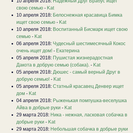
10 апреля 2018:
Надёжный Друг Брабус ищет
свою семью
-
Kat
10 апреля 2018:
Белоснежная красавица Бимка
ищет свою семью
-
Kat
10 апреля 2018:
Воспитанный Бисмарк ищет свою
семью
-
Kat
06 апреля 2018:
Чудесный шестимесячный Кокос
очень ищет дом!
-
Екатерина
05 апреля 2018:
Пушистая жизнерадостная
Дакота в добрую семью (собака).
-
Kat
05 апреля 2018:
Дюшес - самый верный Друг в
добрую семью!
-
Kat
05 апреля 2018:
Статный красавец Денвер ищет
дом
-
Kat
04 апреля 2018:
Рыженькая помпушка-веселушка
Айва в добрые руки
-
Kat
29 марта 2018:
Ника - нежная, ласковая собачка в
добрые руки
-
Kat
29 марта 2018:
Небольшая собачка в добрые руки