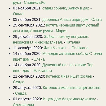
руки
-
СпаниельКо
03 ноября 2021:
отдам собачку Алису в дар
-
Ольга
03 ноября 2021:
дворянка Алиса ищет дом
-
Ольга
25 сентября 2021:
Котята черныши ищут уютный
дом и надёжные ручки
-
Мария
29 декабря 2020:
Зайка - никому ненужная,
некрасивая и несчастливая.
-
Татьяна
11 декабря 2020:
Жил был кот...
-
Светлана
14 ноября 2020:
Молодая активная собака Стелла
ищет дом.
-
Елена
14 ноября 2020:
Душевный пес по кличке Тор
ищет дом!
-
Елизавета
21 сентября 2020:
Котенок Лиза ищет хозяев
-
Севда
29 августа 2020:
Котенок-замарашка ищет хоязев.
-
Севда
01 августа 2020:
Ищем дом бездомному котику
-
Александра