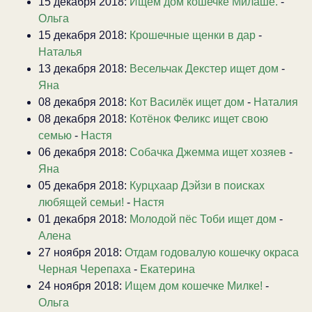
15 декабря 2018:
Ищем дом кошечке Милаше.
-
Ольга
15 декабря 2018:
Крошечные щенки в дар
-
Наталья
13 декабря 2018:
Весельчак Декстер ищет дом
-
Яна
08 декабря 2018:
Кот Василёк ищет дом
-
Наталия
08 декабря 2018:
Котёнок Феликс ищет свою
семью
-
Настя
06 декабря 2018:
Собачка Джемма ищет хозяев
-
Яна
05 декабря 2018:
Курцхаар Дэйзи в поисках
любящей семьи!
-
Настя
01 декабря 2018:
Молодой пёс Тоби ищет дом
-
Алена
27 ноября 2018:
Отдам годовалую кошечку окраса
Черная Черепаха
-
Екатерина
24 ноября 2018:
Ищем дом кошечке Милке!
-
Ольга