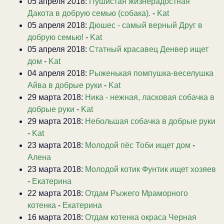
05 апреля 2018:
Пушистая жизнерадостная
Дакота в добрую семью (собака).
-
Kat
05 апреля 2018:
Дюшес - самый верный Друг в
добрую семью!
-
Kat
05 апреля 2018:
Статный красавец Денвер ищет
дом
-
Kat
04 апреля 2018:
Рыженькая помпушка-веселушка
Айва в добрые руки
-
Kat
29 марта 2018:
Ника - нежная, ласковая собачка в
добрые руки
-
Kat
29 марта 2018:
Небольшая собачка в добрые руки
-
Kat
23 марта 2018:
Молодой пёс Тоби ищет дом
-
Алена
23 марта 2018:
Молодой котик Фунтик ищет хозяев
-
Екатерина
22 марта 2018:
Отдам Рыжего Мраморного
котенка
-
Екатерина
16 марта 2018:
Отдам котенка окраса Черная