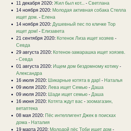
11 декабря 2020:
Жил был кот...
-
Светлана
14 ноября 2020:
Молодая активная собака Стелла
ищет дом.
-
Елена
14 ноября 2020:
Душевный пес по кличке Тор
ищет дом!
-
Елизавета
21 сентября 2020:
Котенок Лиза ищет хозяев
-
Севда
29 августа 2020:
Котенок-замарашка ищет хоязев.
-
Севда
01 августа 2020:
Ищем дом бездомному котику
-
Александра
16 июля 2020:
Шикарные котята в дар!
-
Наталья
09 июля 2020:
Лева ищет Семью
-
Даша
09 июля 2020:
Шади ищет семью
-
Даша
16 июня 2020:
Котята ждут вас
-
зоомагазин,
ветаптека
08 мая 2020:
Пёс интеллигент Джек в поисках
дома
-
Наталия
19 марта 2020:
Молодой пёс Тоби ищет дом
-