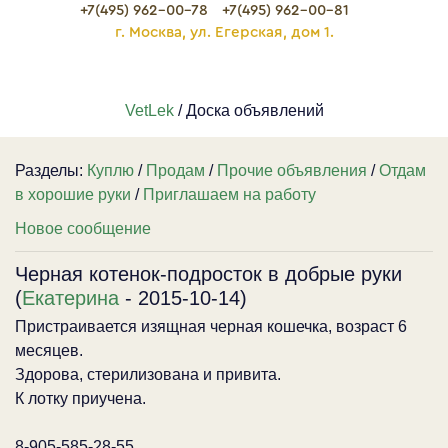
+7(495) 962-00-78
+7(495) 962-00-81
г. Москва, ул. Егерская, дом 1.
VetLek
/ Доска объявлений
Разделы:
Куплю
/
Продам
/
Прочие объявления
/
Отдам
в хорошие руки
/
Приглашаем на работу
Новое сообщение
Черная котенок-подросток в добрые руки
(
Екатерина
- 2015-10-14)
Пристраивается изящная черная кошечка, возраст 6
месяцев.
Здорова, стерилизована и привита.
К лотку приучена.
8-905-585-28-55