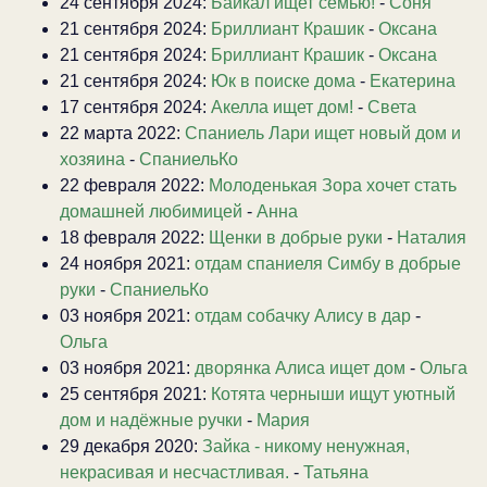
24 сентября 2024:
Байкал ищет семью!
-
Соня
21 сентября 2024:
Бриллиант Крашик
-
Оксана
21 сентября 2024:
Бриллиант Крашик
-
Оксана
21 сентября 2024:
Юк в поиске дома
-
Екатерина
17 сентября 2024:
Акелла ищет дом!
-
Света
22 марта 2022:
Спаниель Лари ищет новый дом и
хозяина
-
СпаниельКо
22 февраля 2022:
Молоденькая Зора хочет стать
домашней любимицей
-
Анна
18 февраля 2022:
Щенки в добрые руки
-
Наталия
24 ноября 2021:
отдам спаниеля Симбу в добрые
руки
-
СпаниельКо
03 ноября 2021:
отдам собачку Алису в дар
-
Ольга
03 ноября 2021:
дворянка Алиса ищет дом
-
Ольга
25 сентября 2021:
Котята черныши ищут уютный
дом и надёжные ручки
-
Мария
29 декабря 2020:
Зайка - никому ненужная,
некрасивая и несчастливая.
-
Татьяна