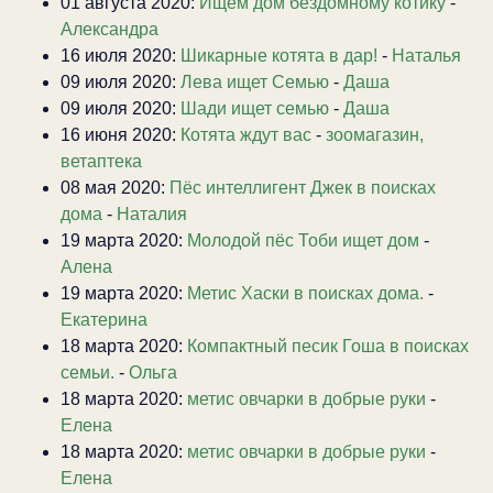
01 августа 2020:
Ищем дом бездомному котику
-
Александра
16 июля 2020:
Шикарные котята в дар!
-
Наталья
09 июля 2020:
Лева ищет Семью
-
Даша
09 июля 2020:
Шади ищет семью
-
Даша
16 июня 2020:
Котята ждут вас
-
зоомагазин,
ветаптека
08 мая 2020:
Пёс интеллигент Джек в поисках
дома
-
Наталия
19 марта 2020:
Молодой пёс Тоби ищет дом
-
Алена
19 марта 2020:
Метис Хаски в поисках дома.
-
Екатерина
18 марта 2020:
Компактный песик Гоша в поисках
семьи.
-
Ольга
18 марта 2020:
метис овчарки в добрые руки
-
Елена
18 марта 2020:
метис овчарки в добрые руки
-
Елена