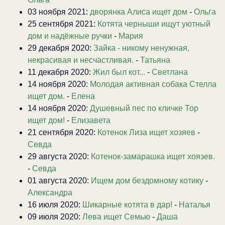
03 ноября 2021:
дворянка Алиса ищет дом
-
Ольга
25 сентября 2021:
Котята черныши ищут уютный
дом и надёжные ручки
-
Мария
29 декабря 2020:
Зайка - никому ненужная,
некрасивая и несчастливая.
-
Татьяна
11 декабря 2020:
Жил был кот...
-
Светлана
14 ноября 2020:
Молодая активная собака Стелла
ищет дом.
-
Елена
14 ноября 2020:
Душевный пес по кличке Тор
ищет дом!
-
Елизавета
21 сентября 2020:
Котенок Лиза ищет хозяев
-
Севда
29 августа 2020:
Котенок-замарашка ищет хоязев.
-
Севда
01 августа 2020:
Ищем дом бездомному котику
-
Александра
16 июля 2020:
Шикарные котята в дар!
-
Наталья
09 июля 2020:
Лева ищет Семью
-
Даша