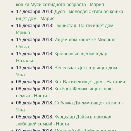
кошки Муси солидного возраста
-
Мария
17 декабря 2018:
Дуся - молодая активная кошка
ищет дом
-
Мария
16 декабря 2018:
Пушистая Шанти ищет дом!
-
Ирина
15 декабря 2018:
Ищем дом кошечке Милаше.
-
Ольга
15 декабря 2018:
Крошечные щенки в дар
-
Наталья
13 декабря 2018:
Весельчак Декстер ищет дом
-
Яна
08 декабря 2018:
Кот Василёк ищет дом
-
Наталия
08 декабря 2018:
Котёнок Феликс ищет свою
семью
-
Настя
06 декабря 2018:
Собачка Джемма ищет хозяев
-
Яна
05 декабря 2018:
Курцхаар Дэйзи в поисках
любящей семьи!
-
Настя
01 декабря 2018:
Молодой пёс Тоби ищет дом
-