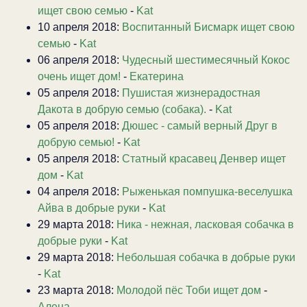
ищет свою семью
-
Kat
10 апреля 2018:
Воспитанный Бисмарк ищет свою
семью
-
Kat
06 апреля 2018:
Чудесный шестимесячный Кокос
очень ищет дом!
-
Екатерина
05 апреля 2018:
Пушистая жизнерадостная
Дакота в добрую семью (собака).
-
Kat
05 апреля 2018:
Дюшес - самый верный Друг в
добрую семью!
-
Kat
05 апреля 2018:
Статный красавец Денвер ищет
дом
-
Kat
04 апреля 2018:
Рыженькая помпушка-веселушка
Айва в добрые руки
-
Kat
29 марта 2018:
Ника - нежная, ласковая собачка в
добрые руки
-
Kat
29 марта 2018:
Небольшая собачка в добрые руки
-
Kat
23 марта 2018:
Молодой пёс Тоби ищет дом
-
Алена