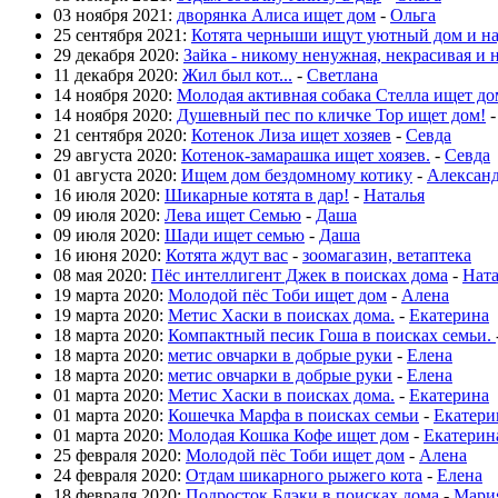
03 ноября 2021:
дворянка Алиса ищет дом
-
Ольга
25 сентября 2021:
Котята черныши ищут уютный дом и н
29 декабря 2020:
Зайка - никому ненужная, некрасивая и 
11 декабря 2020:
Жил был кот...
-
Светлана
14 ноября 2020:
Молодая активная собака Стелла ищет до
14 ноября 2020:
Душевный пес по кличке Тор ищет дом!
21 сентября 2020:
Котенок Лиза ищет хозяев
-
Севда
29 августа 2020:
Котенок-замарашка ищет хоязев.
-
Севда
01 августа 2020:
Ищем дом бездомному котику
-
Алексан
16 июля 2020:
Шикарные котята в дар!
-
Наталья
09 июля 2020:
Лева ищет Семью
-
Даша
09 июля 2020:
Шади ищет семью
-
Даша
16 июня 2020:
Котята ждут вас
-
зоомагазин, ветаптека
08 мая 2020:
Пёс интеллигент Джек в поисках дома
-
Нат
19 марта 2020:
Молодой пёс Тоби ищет дом
-
Алена
19 марта 2020:
Метис Хаски в поисках дома.
-
Екатерина
18 марта 2020:
Компактный песик Гоша в поисках семьи.
18 марта 2020:
метис овчарки в добрые руки
-
Елена
18 марта 2020:
метис овчарки в добрые руки
-
Елена
01 марта 2020:
Метис Хаски в поисках дома.
-
Екатерина
01 марта 2020:
Кошечка Марфа в поисках семьи
-
Екатери
01 марта 2020:
Молодая Кошка Кофе ищет дом
-
Екатерин
25 февраля 2020:
Молодой пёс Тоби ищет дом
-
Алена
24 февраля 2020:
Отдам шикарного рыжего кота
-
Елена
18 февраля 2020:
Подросток Блэки в поисках дома
-
Мари