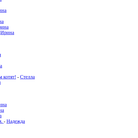
ина
на
рина
-
Ирина
я
а
м котят!
-
Стелла
я
ина
на
а
м.
-
Надежда