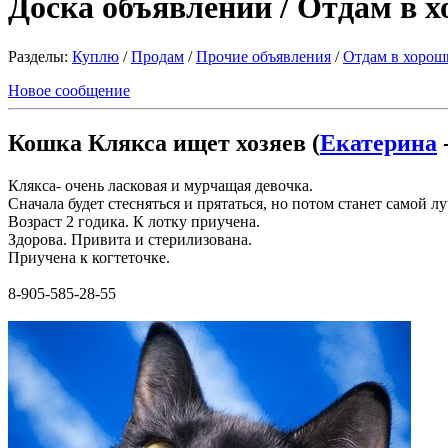
Доска объявлений / Отдам в 
Разделы:
Куплю
/
Продам
/
Прочие объявления
/
Отдам в хорош
Новое сообщение
Кошка Клякса ищет хозяев (
Екатерина
-
Клякса- очень ласковая и мурчащая девочка.
Сначала будет стесняться и прятаться, но потом станет самой л
Возраст 2 годика. К лотку приучена.
Здорова. Привита и стерилизована.
Приучена к когтеточке.
8-905-585-28-55