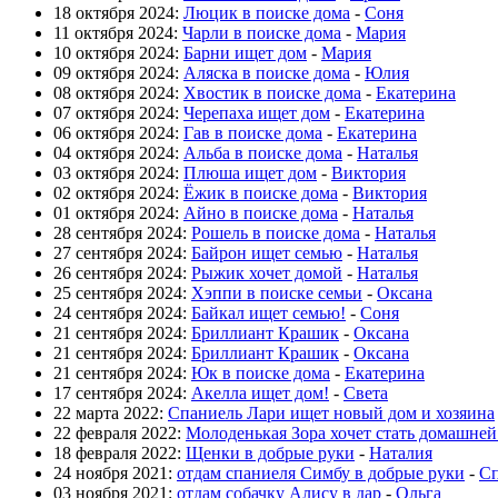
18 октября 2024:
Люцик в поиске дома
-
Соня
11 октября 2024:
Чарли в поиске дома
-
Мария
10 октября 2024:
Барни ищет дом
-
Мария
09 октября 2024:
Аляска в поиске дома
-
Юлия
08 октября 2024:
Хвостик в поиске дома
-
Екатерина
07 октября 2024:
Черепаха ищет дом
-
Екатерина
06 октября 2024:
Гав в поиске дома
-
Екатерина
04 октября 2024:
Альба в поиске дома
-
Наталья
03 октября 2024:
Плюша ищет дом
-
Виктория
02 октября 2024:
Ёжик в поиске дома
-
Виктория
01 октября 2024:
Айно в поиске дома
-
Наталья
28 сентября 2024:
Рошель в поиске дома
-
Наталья
27 сентября 2024:
Байрон ищет семью
-
Наталья
26 сентября 2024:
Рыжик хочет домой
-
Наталья
25 сентября 2024:
Хэппи в поиске семьи
-
Оксана
24 сентября 2024:
Байкал ищет семью!
-
Соня
21 сентября 2024:
Бриллиант Крашик
-
Оксана
21 сентября 2024:
Бриллиант Крашик
-
Оксана
21 сентября 2024:
Юк в поиске дома
-
Екатерина
17 сентября 2024:
Акелла ищет дом!
-
Света
22 марта 2022:
Спаниель Лари ищет новый дом и хозяина
22 февраля 2022:
Молоденькая Зора хочет стать домашне
18 февраля 2022:
Щенки в добрые руки
-
Наталия
24 ноября 2021:
отдам спаниеля Симбу в добрые руки
-
Сп
03 ноября 2021:
отдам собачку Алису в дар
-
Ольга