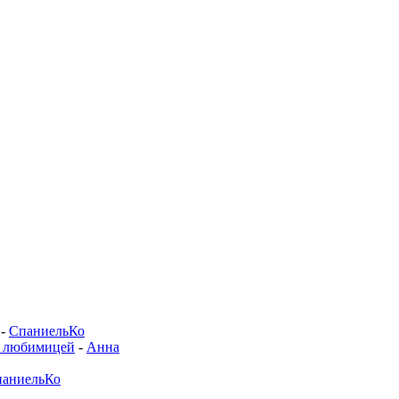
-
СпаниельКо
й любимицей
-
Анна
аниельКо