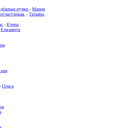
адёжные ручки
-
Мария
несчастливая.
-
Татьяна
м.
-
Елена
-
Елизавета
дра
алия
-
Ольга
на
а
я