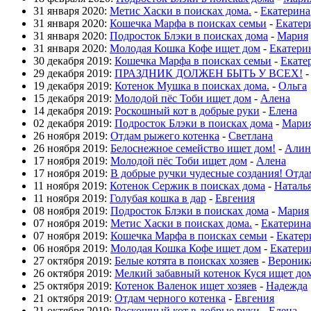
31 января 2020:
Метис Хаски в поисках дома.
-
Екатерина
31 января 2020:
Кошечка Марфа в поисках семьи
-
Екатер
31 января 2020:
Подросток Блэки в поисках дома
-
Мария
31 января 2020:
Молодая Кошка Кофе ищет дом
-
Екатери
30 декабря 2019:
Кошечка Марфа в поисках семьи
-
Екате
29 декабря 2019:
ПРАЗДНИК ДОЛЖЕН БЫТЬ У ВСЕХ!
19 декабря 2019:
Котенок Мушка в поисках дома.
-
Ольга
15 декабря 2019:
Молодой пёс Тоби ищет дом
-
Алена
14 декабря 2019:
Роскошный кот в добрые руки
-
Елена
02 декабря 2019:
Подросток Блэки в поисках дома
-
Мари
26 ноября 2019:
Отдам рыжего котенка
-
Светлана
26 ноября 2019:
Белоснежное семейство ищет дом!
-
Алин
17 ноября 2019:
Молодой пёс Тоби ищет дом
-
Алена
17 ноября 2019:
В добрые ручки чудесные создания! Отда
11 ноября 2019:
Котенок Сержик в поисках дома
-
Наталь
11 ноября 2019:
Голубая кошка в дар
-
Евгения
08 ноября 2019:
Подросток Блэки в поисках дома
-
Мария
07 ноября 2019:
Метис Хаски в поисках дома.
-
Екатерина
07 ноября 2019:
Кошечка Марфа в поисках семьи
-
Екатер
06 ноября 2019:
Молодая Кошка Кофе ищет дом
-
Екатери
27 октября 2019:
Белые котята в поисках хозяев
-
Вероник
26 октября 2019:
Мелкий забавный котенок Куся ищет до
25 октября 2019:
Котенок Валенок ищет хозяев
-
Надежда
21 октября 2019:
Отдам черного котенка
-
Евгения
21 октября 2019:
Роскошный кот в добрые руки
-
Елена