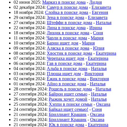
02 июня 2025:
Маркиз в поиске дома
-
Лидия
02 декабря 2024:
Самур в поиске дома
-
Елизавета
18 ноября 2024:
Слойка в поиске дома
-
Евгения
29 октября 2024:
Зена в поиске дома
-
Елизавета
27 октября 2024:
Штеффи в поиске дома
-
Наталья
22 октября 2024:
Лина в поиске дома
-
Ирина
18 октября 2024:
Люцик в поиске дома
-
Соня
11 октября 2024:
Чарли в поиске дома
-
Мария
10 октября 2024:
Барни ищет дом
-
Мария
09 октября 2024:
Аляска в поиске дома
-
Юлия
08 октября 2024:
Хвостик в поиске дома
-
Екатерина
07 октября 2024:
Черепаха ищет дом
-
Екатерина
06 октября 2024:
Гав в поиске дома
-
Екатерина
04 октября 2024:
Альба в поиске дома
-
Наталья
03 октября 2024:
Плюша ищет дом
-
Виктория
02 октября 2024:
Ёжик в поиске дома
-
Виктория
01 октября 2024:
Айно в поиске дома
-
Наталья
28 сентября 2024:
Рошель в поиске дома
-
Наталья
27 сентября 2024:
Байрон ищет семью
-
Наталья
26 сентября 2024:
Рыжик хочет домой
-
Наталья
25 сентября 2024:
Хэппи в поиске семьи
-
Оксана
24 сентября 2024:
Байкал ищет семью!
-
Соня
21 сентября 2024:
Бриллиант Крашик
-
Оксана
21 сентября 2024:
Бриллиант Крашик
-
Оксана
21 сентября 2024:
Юк в поиске дома
-
Екатерина