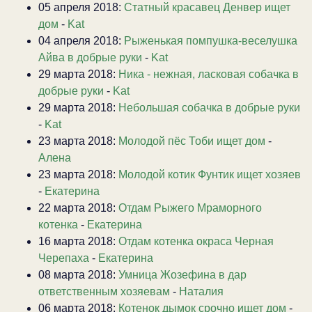
05 апреля 2018:
Статный красавец Денвер ищет
дом
-
Kat
04 апреля 2018:
Рыженькая помпушка-веселушка
Айва в добрые руки
-
Kat
29 марта 2018:
Ника - нежная, ласковая собачка в
добрые руки
-
Kat
29 марта 2018:
Небольшая собачка в добрые руки
-
Kat
23 марта 2018:
Молодой пёс Тоби ищет дом
-
Алена
23 марта 2018:
Молодой котик Фунтик ищет хозяев
-
Екатерина
22 марта 2018:
Отдам Рыжего Мраморного
котенка
-
Екатерина
16 марта 2018:
Отдам котенка окраса Черная
Черепаха
-
Екатерина
08 марта 2018:
Умница Жозефина в дар
ответственным хозяевам
-
Наталия
06 марта 2018:
Котенок дымок срочно ищет дом
-