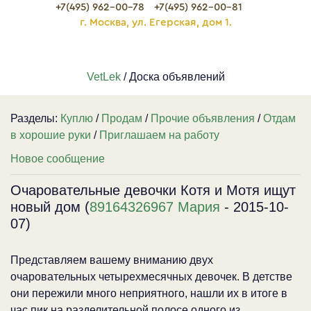
+7(495) 962-00-78
+7(495) 962-00-81
г. Москва, ул. Егерская, дом 1.
VetLek
/ Доска объявлений
Разделы:
Куплю
/
Продам
/
Прочие объявления
/
Отдам
в хорошие руки
/
Приглашаем на работу
Новое сообщение
Очаровательные девочки Котя и Мотя ищут
новый дом (
89164326967 Мария
- 2015-10-
07)
Представляем вашему вниманию двух
очаровательных четырехмесячных девочек. В детстве
они пережили много неприятного, нашли их в итоге в
час пик на разделительной полосе одного из