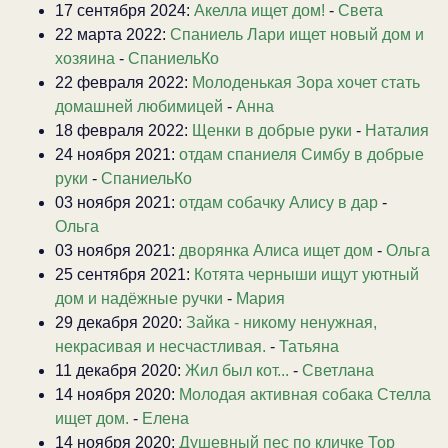
17 сентября 2024:
Акелла ищет дом!
-
Света
22 марта 2022:
Спаниель Лари ищет новый дом и
хозяина
-
СпаниельКо
22 февраля 2022:
Молоденькая Зора хочет стать
домашней любимицей
-
Анна
18 февраля 2022:
Щенки в добрые руки
-
Наталия
24 ноября 2021:
отдам спаниеля Симбу в добрые
руки
-
СпаниельКо
03 ноября 2021:
отдам собачку Алису в дар
-
Ольга
03 ноября 2021:
дворянка Алиса ищет дом
-
Ольга
25 сентября 2021:
Котята черныши ищут уютный
дом и надёжные ручки
-
Мария
29 декабря 2020:
Зайка - никому ненужная,
некрасивая и несчастливая.
-
Татьяна
11 декабря 2020:
Жил был кот...
-
Светлана
14 ноября 2020:
Молодая активная собака Стелла
ищет дом.
-
Елена
14 ноября 2020:
Душевный пес по кличке Тор