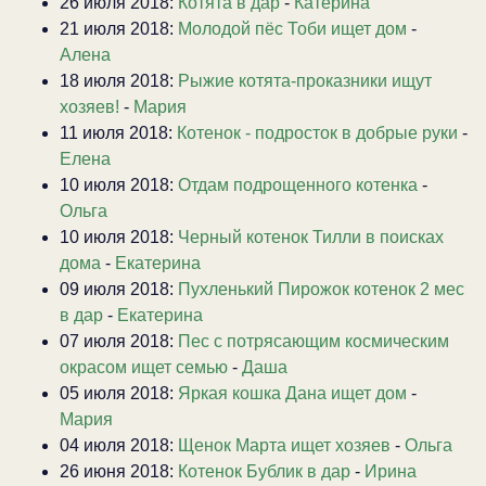
26 июля 2018:
Котята в дар
-
Катерина
21 июля 2018:
Молодой пёс Тоби ищет дом
-
Алена
18 июля 2018:
Рыжие котята-проказники ищут
хозяев!
-
Мария
11 июля 2018:
Котенок - подросток в добрые руки
-
Елена
10 июля 2018:
Отдам подрощенного котенка
-
Ольга
10 июля 2018:
Черный котенок Тилли в поисках
дома
-
Екатерина
09 июля 2018:
Пухленький Пирожок котенок 2 мес
в дар
-
Екатерина
07 июля 2018:
Пес с потрясающим космическим
окрасом ищет семью
-
Даша
05 июля 2018:
Яркая кошка Дана ищет дом
-
Мария
04 июля 2018:
Щенок Марта ищет хозяев
-
Ольга
26 июня 2018:
Котенок Бублик в дар
-
Ирина