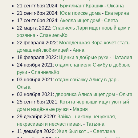
21 сентября 2024:
Бриллиант Крашик
-
Оксана
21 сентября 2024:
Юк в поиске дома
-
Екатерина
17 сентября 2024:
Акелла ищет дом!
-
Света
22 марта 2022:
Спаниель Лари ищет новый дом и
хозяина
-
СпаниельКо
22 февраля 2022:
Молоденькая Зора хочет стать
домашней любимицей
-
Анна
18 февраля 2022:
Щенки в добрые руки
-
Наталия
24 ноября 2021:
отдам спаниеля Симбу в добрые
руки
-
СпаниельКо
03 ноября 2021:
отдам собачку Алису в дар
-
Ольга
03 ноября 2021:
дворянка Алиса ищет дом
-
Ольга
25 сентября 2021:
Котята черныши ищут уютный
дом и надёжные ручки
-
Мария
29 декабря 2020:
Зайка - никому ненужная,
некрасивая и несчастливая.
-
Татьяна
11 декабря 2020:
Жил был кот...
-
Светлана