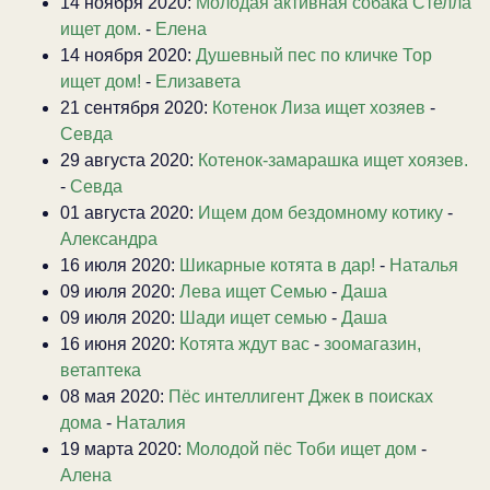
14 ноября 2020:
Молодая активная собака Стелла
ищет дом.
-
Елена
14 ноября 2020:
Душевный пес по кличке Тор
ищет дом!
-
Елизавета
21 сентября 2020:
Котенок Лиза ищет хозяев
-
Севда
29 августа 2020:
Котенок-замарашка ищет хоязев.
-
Севда
01 августа 2020:
Ищем дом бездомному котику
-
Александра
16 июля 2020:
Шикарные котята в дар!
-
Наталья
09 июля 2020:
Лева ищет Семью
-
Даша
09 июля 2020:
Шади ищет семью
-
Даша
16 июня 2020:
Котята ждут вас
-
зоомагазин,
ветаптека
08 мая 2020:
Пёс интеллигент Джек в поисках
дома
-
Наталия
19 марта 2020:
Молодой пёс Тоби ищет дом
-
Алена