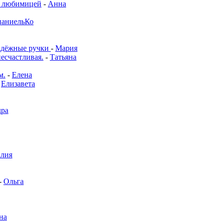
й любимицей
-
Анна
аниельКо
адёжные ручки
-
Мария
несчастливая.
-
Татьяна
м.
-
Елена
-
Елизавета
дра
алия
-
Ольга
на