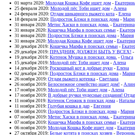
01 марта 2020:
Молодая Кошка Кофе ищет дом
-
Екатерин
25 февраля 2020:
Молодой пёс Тоби ищет дом
-
Алена
24 февраля 2020:
Отдам шикарного рыжего кота
-
Елена
18 февраля 2020:
Подросток Блэки в поисках дома
-
Мари
31 января 2020:
Метис Хаски в поисках дома.
-
Екатерина
31 января 2020:
Кошечка Марфа в поисках семьи
-
Екатер
31 января 2020:
Подросток Блэки в поисках дома
-
Мария
31 января 2020:
Молодая Кошка Кофе ищет дом
-
Екатери
30 декабря 2019:
Кошечка Марфа в поисках семьи
-
Екате
29 декабря 2019:
ПРАЗДНИК ДОЛЖЕН БЫТЬ У ВСЕХ!
19 декабря 2019:
Котенок Мушка в поисках дома.
-
Ольга
15 декабря 2019:
Молодой пёс Тоби ищет дом
-
Алена
14 декабря 2019:
Роскошный кот в добрые руки
-
Елена
02 декабря 2019:
Подросток Блэки в поисках дома
-
Мари
26 ноября 2019:
Отдам рыжего котенка
-
Светлана
26 ноября 2019:
Белоснежное семейство ищет дом!
-
Алин
17 ноября 2019:
Молодой пёс Тоби ищет дом
-
Алена
17 ноября 2019:
В добрые ручки чудесные создания! Отда
11 ноября 2019:
Котенок Сержик в поисках дома
-
Наталь
11 ноября 2019:
Голубая кошка в дар
-
Евгения
08 ноября 2019:
Подросток Блэки в поисках дома
-
Мария
07 ноября 2019:
Метис Хаски в поисках дома.
-
Екатерина
07 ноября 2019:
Кошечка Марфа в поисках семьи
-
Екатер
06 ноября 2019:
Молодая Кошка Кофе ищет дом
-
Екатери
27 октября 2019:
Белые котята в поисках хозяев
-
Вероник