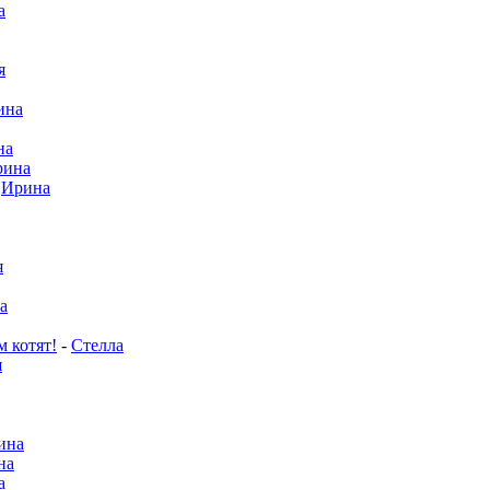
а
я
ина
на
рина
-
Ирина
я
а
м котят!
-
Стелла
я
ина
на
а