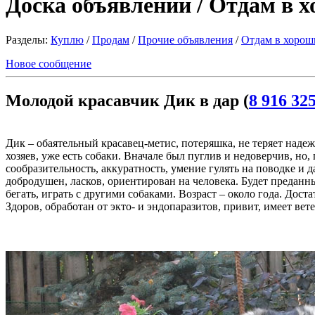
Доска объявлений / Отдам в 
Разделы:
Куплю
/
Продам
/
Прочие объявления
/
Отдам в хорош
Новое сообщение
Молодой красавчик Дик в дар (
8 916 32
Дик – обаятельный красавец-метис, потеряшка, не теряет надеж
хозяев, уже есть собаки. Вначале был пуглив и недоверчив, но
сообразительность, аккуратность, умение гулять на поводке и д
добродушен, ласков, ориентирован на человека. Будет преда
бегать, играть с другими собаками. Возраст – около года. Дос
Здоров, обработан от экто- и эндопаразитов, привит, имеет ве