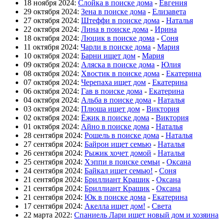
18 ноября 2024:
Слойка в поиске дома
-
Евгения
29 октября 2024:
Зена в поиске дома
-
Елизавета
27 октября 2024:
Штеффи в поиске дома
-
Наталья
22 октября 2024:
Лина в поиске дома
-
Ирина
18 октября 2024:
Люцик в поиске дома
-
Соня
11 октября 2024:
Чарли в поиске дома
-
Мария
10 октября 2024:
Барни ищет дом
-
Мария
09 октября 2024:
Аляска в поиске дома
-
Юлия
08 октября 2024:
Хвостик в поиске дома
-
Екатерина
07 октября 2024:
Черепаха ищет дом
-
Екатерина
06 октября 2024:
Гав в поиске дома
-
Екатерина
04 октября 2024:
Альба в поиске дома
-
Наталья
03 октября 2024:
Плюша ищет дом
-
Виктория
02 октября 2024:
Ёжик в поиске дома
-
Виктория
01 октября 2024:
Айно в поиске дома
-
Наталья
28 сентября 2024:
Рошель в поиске дома
-
Наталья
27 сентября 2024:
Байрон ищет семью
-
Наталья
26 сентября 2024:
Рыжик хочет домой
-
Наталья
25 сентября 2024:
Хэппи в поиске семьи
-
Оксана
24 сентября 2024:
Байкал ищет семью!
-
Соня
21 сентября 2024:
Бриллиант Крашик
-
Оксана
21 сентября 2024:
Бриллиант Крашик
-
Оксана
21 сентября 2024:
Юк в поиске дома
-
Екатерина
17 сентября 2024:
Акелла ищет дом!
-
Света
22 марта 2022:
Спаниель Лари ищет новый дом и хозяина