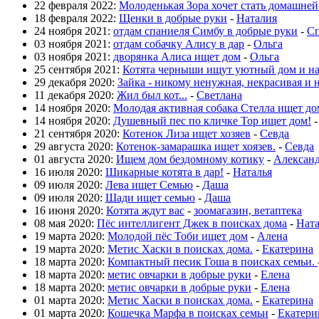
22 февраля 2022:
Молоденькая Зора хочет стать домашне
18 февраля 2022:
Щенки в добрые руки
-
Наталия
24 ноября 2021:
отдам спаниеля Симбу в добрые руки
-
Сп
03 ноября 2021:
отдам собачку Алису в дар
-
Ольга
03 ноября 2021:
дворянка Алиса ищет дом
-
Ольга
25 сентября 2021:
Котята черныши ищут уютный дом и н
29 декабря 2020:
Зайка - никому ненужная, некрасивая и 
11 декабря 2020:
Жил был кот...
-
Светлана
14 ноября 2020:
Молодая активная собака Стелла ищет до
14 ноября 2020:
Душевный пес по кличке Тор ищет дом!
21 сентября 2020:
Котенок Лиза ищет хозяев
-
Севда
29 августа 2020:
Котенок-замарашка ищет хоязев.
-
Севда
01 августа 2020:
Ищем дом бездомному котику
-
Алексан
16 июля 2020:
Шикарные котята в дар!
-
Наталья
09 июля 2020:
Лева ищет Семью
-
Даша
09 июля 2020:
Шади ищет семью
-
Даша
16 июня 2020:
Котята ждут вас
-
зоомагазин, ветаптека
08 мая 2020:
Пёс интеллигент Джек в поисках дома
-
Нат
19 марта 2020:
Молодой пёс Тоби ищет дом
-
Алена
19 марта 2020:
Метис Хаски в поисках дома.
-
Екатерина
18 марта 2020:
Компактный песик Гоша в поисках семьи.
18 марта 2020:
метис овчарки в добрые руки
-
Елена
18 марта 2020:
метис овчарки в добрые руки
-
Елена
01 марта 2020:
Метис Хаски в поисках дома.
-
Екатерина
01 марта 2020:
Кошечка Марфа в поисках семьи
-
Екатери