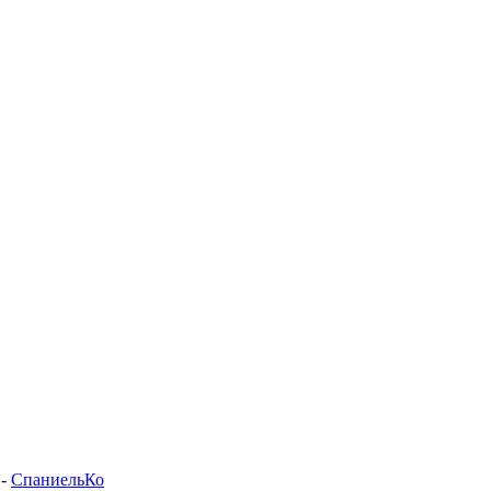
-
СпаниельКо