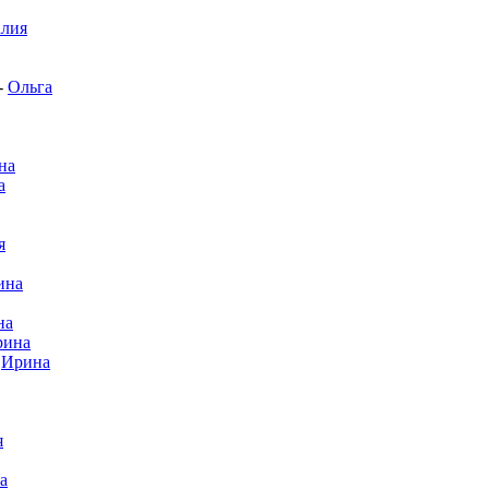
алия
-
Ольга
на
а
я
ина
на
рина
-
Ирина
я
а