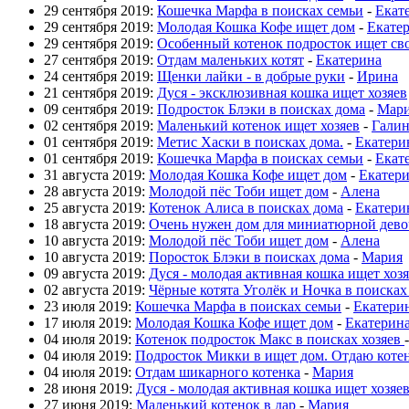
29 сентября 2019:
Кошечка Марфа в поисках семьи
-
Екат
29 сентября 2019:
Молодая Кошка Кофе ищет дом
-
Екате
29 сентября 2019:
Особенный котенок подросток ищет св
27 сентября 2019:
Отдам маленьких котят
-
Екатерина
24 сентября 2019:
Щенки лайки - в добрые руки
-
Ирина
21 сентября 2019:
Дуся - эксклюзивная кошка ищет хозяев
09 сентября 2019:
Подросток Блэки в поисках дома
-
Мар
02 сентября 2019:
Маленький котенок ищет хозяев
-
Галин
01 сентября 2019:
Метис Хаски в поисках дома.
-
Екатери
01 сентября 2019:
Кошечка Марфа в поисках семьи
-
Екат
31 августа 2019:
Молодая Кошка Кофе ищет дом
-
Екатер
28 августа 2019:
Молодой пёс Тоби ищет дом
-
Алена
25 августа 2019:
Котенок Алиса в поисках дома
-
Екатери
18 августа 2019:
Очень нужен дом для миниатюрной дев
10 августа 2019:
Молодой пёс Тоби ищет дом
-
Алена
10 августа 2019:
Поросток Блэки в поисках дома
-
Мария
09 августа 2019:
Дуся - молодая активная кошка ищет хоз
02 августа 2019:
Чёрные котята Уголёк и Ночка в поисках
23 июля 2019:
Кошечка Марфа в поисках семьи
-
Екатери
17 июля 2019:
Молодая Кошка Кофе ищет дом
-
Екатерин
04 июля 2019:
Котенок подросток Макс в поисках хозяев
04 июля 2019:
Подросток Микки в ищет дом. Отдаю коте
04 июля 2019:
Отдам шикарного котенка
-
Мария
28 июня 2019:
Дуся - молодая активная кошка ищет хозяе
27 июня 2019:
Маленький котенок в дар
-
Мария