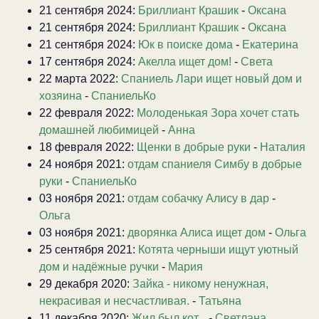
21 сентября 2024:
Бриллиант Крашик
-
Оксана
21 сентября 2024:
Бриллиант Крашик
-
Оксана
21 сентября 2024:
Юк в поиске дома
-
Екатерина
17 сентября 2024:
Акелла ищет дом!
-
Света
22 марта 2022:
Спаниель Лари ищет новый дом и
хозяина
-
СпаниельКо
22 февраля 2022:
Молоденькая Зора хочет стать
домашней любимицей
-
Анна
18 февраля 2022:
Щенки в добрые руки
-
Наталия
24 ноября 2021:
отдам спаниеля Симбу в добрые
руки
-
СпаниельКо
03 ноября 2021:
отдам собачку Алису в дар
-
Ольга
03 ноября 2021:
дворянка Алиса ищет дом
-
Ольга
25 сентября 2021:
Котята черныши ищут уютный
дом и надёжные ручки
-
Мария
29 декабря 2020:
Зайка - никому ненужная,
некрасивая и несчастливая.
-
Татьяна
11 декабря 2020:
Жил был кот...
-
Светлана