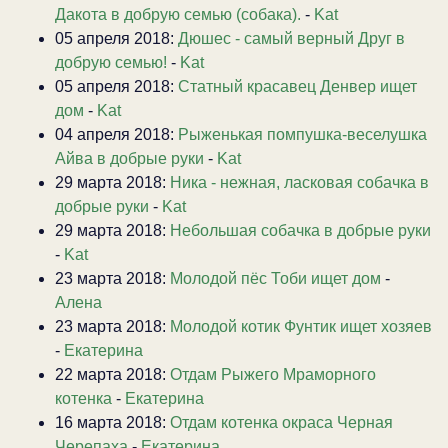
Дакота в добрую семью (собака).
-
Kat
05 апреля 2018:
Дюшес - самый верный Друг в
добрую семью!
-
Kat
05 апреля 2018:
Статный красавец Денвер ищет
дом
-
Kat
04 апреля 2018:
Рыженькая помпушка-веселушка
Айва в добрые руки
-
Kat
29 марта 2018:
Ника - нежная, ласковая собачка в
добрые руки
-
Kat
29 марта 2018:
Небольшая собачка в добрые руки
-
Kat
23 марта 2018:
Молодой пёс Тоби ищет дом
-
Алена
23 марта 2018:
Молодой котик Фунтик ищет хозяев
-
Екатерина
22 марта 2018:
Отдам Рыжего Мраморного
котенка
-
Екатерина
16 марта 2018:
Отдам котенка окраса Черная
Черепаха
-
Екатерина