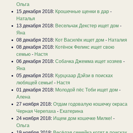
Ольга
15 декабря 2018:
Крошечные щенки в дар
-
Наталья
13 декабря 2018:
Весельчак Декстер ищет дом
-
Яна
08 декабря 2018:
Кот Василёк ищет дом
-
Наталия
08 декабря 2018:
Котёнок Феликс ищет свою
семью
-
Настя
06 декабря 2018:
Собачка Джемма ищет хозяев
-
Яна
05 декабря 2018:
Курцхаар Дэйзи в поисках
любящей семьи!
-
Настя
01 декабря 2018:
Молодой пёс Тоби ищет дом
-
Алена
27 ноября 2018:
Отдам годовалую кошечку окраса
Черная Черепаха
-
Екатерина
24 ноября 2018:
Ищем дом кошечке Милке!
-
Ольга
19 ноября 2018:
Весёлая семейка котят в поисках