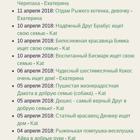
Черепаха
-
Екатерина
11 апреля 2018:
Отдам Рыжего котенка, девочку
-
Екатерина
10 апреля 2018:
Надёжный Друг Брабус ищет
свою семью
-
Kat
10 апреля 2018:
Белоснежная красавица Бимка
ищет свою семью
-
Kat
10 апреля 2018:
Воспитанный Бисмарк ищет свою
семью
-
Kat
06 апреля 2018:
Чудесный шестимесячный Кокос
очень ищет дом!
-
Екатерина
05 апреля 2018:
Пушистая жизнерадостная
Дакота в добрую семью (собака).
-
Kat
05 апреля 2018:
Дюшес - самый верный Друг в
добрую семью!
-
Kat
05 апреля 2018:
Статный красавец Денвер ищет
дом
-
Kat
04 апреля 2018:
Рыженькая помпушка-веселушка
Айва в добрые руки
-
Kat