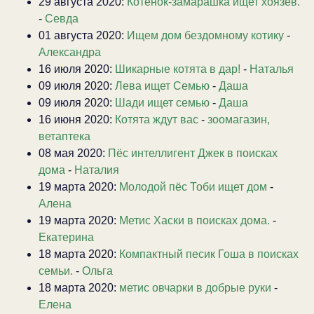
29 августа 2020:
Котенок-замарашка ищет хоязев.
-
Севда
01 августа 2020:
Ищем дом бездомному котику
-
Александра
16 июля 2020:
Шикарные котята в дар!
-
Наталья
09 июля 2020:
Лева ищет Семью
-
Даша
09 июля 2020:
Шади ищет семью
-
Даша
16 июня 2020:
Котята ждут вас
-
зоомагазин,
ветаптека
08 мая 2020:
Пёс интеллигент Джек в поисках
дома
-
Наталия
19 марта 2020:
Молодой пёс Тоби ищет дом
-
Алена
19 марта 2020:
Метис Хаски в поисках дома.
-
Екатерина
18 марта 2020:
Компактный песик Гоша в поисках
семьи.
-
Ольга
18 марта 2020:
метис овчарки в добрые руки
-
Елена