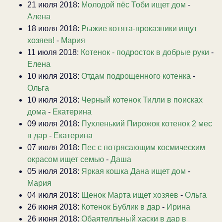
21 июля 2018:
Молодой пёс Тоби ищет дом
-
Алена
18 июля 2018:
Рыжие котята-проказники ищут
хозяев!
-
Мария
11 июля 2018:
Котенок - подросток в добрые руки
-
Елена
10 июля 2018:
Отдам подрощенного котенка
-
Ольга
10 июля 2018:
Черный котенок Тилли в поисках
дома
-
Екатерина
09 июля 2018:
Пухленький Пирожок котенок 2 мес
в дар
-
Екатерина
07 июля 2018:
Пес с потрясающим космическим
окрасом ищет семью
-
Даша
05 июля 2018:
Яркая кошка Дана ищет дом
-
Мария
04 июля 2018:
Щенок Марта ищет хозяев
-
Ольга
26 июня 2018:
Котенок Бублик в дар
-
Ирина
26 июня 2018:
Обаятелльный хаски в дар в