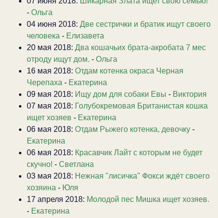
07 июня 2018:
Шикарная Злата ищет свою семью!
-
Ольга
04 июня 2018:
Две сестрички и братик ищут своего
человека
-
Елизавета
20 мая 2018:
Два кошачьих брата-акробата 7 мес
отроду ищут дом.
-
Ольга
16 мая 2018:
Отдам котенка окраса Черная
Черепаха
-
Екатерина
09 мая 2018:
Ищу дом для собаки Евы
-
Виктория
07 мая 2018:
Голубокремовая Британистая кошка
ищет хозяев
-
Екатерина
06 мая 2018:
Отдам Рыжего котенка, девочку
-
Екатерина
06 мая 2018:
Красавчик Лайт с которым не будет
скучно!
-
Светлана
03 мая 2018:
Нежная "лисичка" Фокси ждёт своего
хозяина
-
Юля
17 апреля 2018:
Молодой пес Мишка ищет хозяев.
-
Екатерина