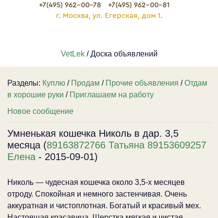
+7(495) 962-00-78
+7(495) 962-00-81
г. Москва, ул. Егерская, дом 1.
VetLek
/ Доска объявлений
Разделы:
Куплю
/
Продам
/
Прочие объявления
/
Отдам
в хорошие руки
/
Приглашаем на работу
Новое сообщение
Умненькая кошечка Николь в дар. 3,5
месяца (
89163872766 Татьяна 89153609257
Елена
- 2015-09-01)
Николь — чудесная кошечка около 3,5-х месяцев
отроду. Спокойная и немного застенчивая. Очень
аккуратная и чистоплотная. Богатый и красивый мех.
Настоящая красавица. Шерстка мягкая и чистая.