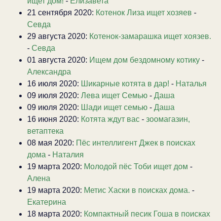
ищет дом!
-
Елизавета
21 сентября 2020:
Котенок Лиза ищет хозяев
-
Севда
29 августа 2020:
Котенок-замарашка ищет хоязев.
-
Севда
01 августа 2020:
Ищем дом бездомному котику
-
Александра
16 июля 2020:
Шикарные котята в дар!
-
Наталья
09 июля 2020:
Лева ищет Семью
-
Даша
09 июля 2020:
Шади ищет семью
-
Даша
16 июня 2020:
Котята ждут вас
-
зоомагазин,
ветаптека
08 мая 2020:
Пёс интеллигент Джек в поисках
дома
-
Наталия
19 марта 2020:
Молодой пёс Тоби ищет дом
-
Алена
19 марта 2020:
Метис Хаски в поисках дома.
-
Екатерина
18 марта 2020:
Компактный песик Гоша в поисках