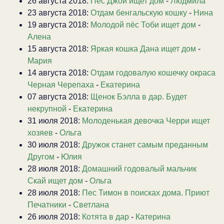
26 августа 2018:
Пёс Джой ищет дом
-
Людмила
23 августа 2018:
Отдам бенгальскую кошку
-
Нина
19 августа 2018:
Молодой пёс Тоби ищет дом
-
Алена
15 августа 2018:
Яркая кошка Дана ищет дом
-
Мария
14 августа 2018:
Отдам годовалую кошечку окраса
Черная Черепаха
-
Екатерина
07 августа 2018:
Щенок Бэлла в дар. Будет
некрупной
-
Екатерина
31 июля 2018:
Молоденькая девочка Черри ищет
хозяев
-
Ольга
30 июля 2018:
Дружок станет самым преданным
Другом
-
Юлия
28 июля 2018:
Домашний годовалый мальчик
Скай ищет дом
-
Ольга
28 июля 2018:
Пес Тимон в поисках дома. Приют
Печатники
-
Светлана
26 июля 2018:
Котята в дар
-
Катерина