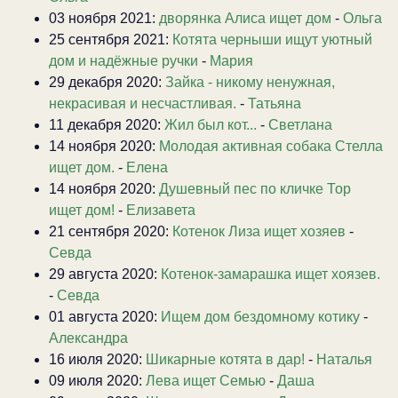
03 ноября 2021:
дворянка Алиса ищет дом
-
Ольга
25 сентября 2021:
Котята черныши ищут уютный
дом и надёжные ручки
-
Мария
29 декабря 2020:
Зайка - никому ненужная,
некрасивая и несчастливая.
-
Татьяна
11 декабря 2020:
Жил был кот...
-
Светлана
14 ноября 2020:
Молодая активная собака Стелла
ищет дом.
-
Елена
14 ноября 2020:
Душевный пес по кличке Тор
ищет дом!
-
Елизавета
21 сентября 2020:
Котенок Лиза ищет хозяев
-
Севда
29 августа 2020:
Котенок-замарашка ищет хоязев.
-
Севда
01 августа 2020:
Ищем дом бездомному котику
-
Александра
16 июля 2020:
Шикарные котята в дар!
-
Наталья
09 июля 2020:
Лева ищет Семью
-
Даша