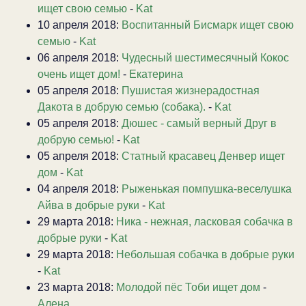
ищет свою семью
-
Kat
10 апреля 2018:
Воспитанный Бисмарк ищет свою
семью
-
Kat
06 апреля 2018:
Чудесный шестимесячный Кокос
очень ищет дом!
-
Екатерина
05 апреля 2018:
Пушистая жизнерадостная
Дакота в добрую семью (собака).
-
Kat
05 апреля 2018:
Дюшес - самый верный Друг в
добрую семью!
-
Kat
05 апреля 2018:
Статный красавец Денвер ищет
дом
-
Kat
04 апреля 2018:
Рыженькая помпушка-веселушка
Айва в добрые руки
-
Kat
29 марта 2018:
Ника - нежная, ласковая собачка в
добрые руки
-
Kat
29 марта 2018:
Небольшая собачка в добрые руки
-
Kat
23 марта 2018:
Молодой пёс Тоби ищет дом
-
Алена