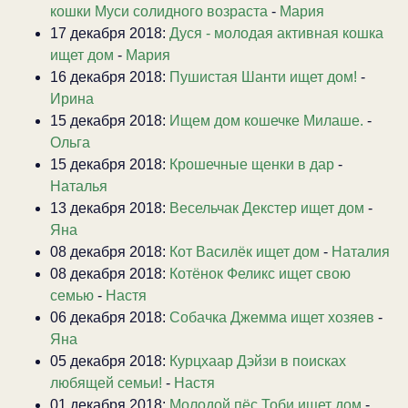
кошки Муси солидного возраста
-
Мария
17 декабря 2018:
Дуся - молодая активная кошка
ищет дом
-
Мария
16 декабря 2018:
Пушистая Шанти ищет дом!
-
Ирина
15 декабря 2018:
Ищем дом кошечке Милаше.
-
Ольга
15 декабря 2018:
Крошечные щенки в дар
-
Наталья
13 декабря 2018:
Весельчак Декстер ищет дом
-
Яна
08 декабря 2018:
Кот Василёк ищет дом
-
Наталия
08 декабря 2018:
Котёнок Феликс ищет свою
семью
-
Настя
06 декабря 2018:
Собачка Джемма ищет хозяев
-
Яна
05 декабря 2018:
Курцхаар Дэйзи в поисках
любящей семьи!
-
Настя
01 декабря 2018:
Молодой пёс Тоби ищет дом
-