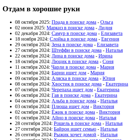
Отдам в хорошие руки
08 октября 2025:
Прада в поиске дома
-
Ольга
02 июня 2025:
Маркиз в поиске дома
-
Лидия
02 декабря 2024:
Самур в поиске дома
-
Елизавета
18 ноября 2024:
Слойка в поиске дома
-
Евгения
29 октября 2024:
Зена в поиске дома
-
Елизавета
27 октября 2024:
Штеффи в поиске дома
-
Наталья
22 октября 2024:
Лина в поиске дома
-
Ирина
18 октября 2024:
Люцик в поиске дома
-
Соня
11 октября 2024:
Чарли в поиске дома
-
Мария
10 октября 2024:
Барни ищет дом
-
Мария
09 октября 2024:
Аляска в поиске дома
-
Юлия
08 октября 2024:
Хвостик в поиске дома
-
Екатерина
07 октября 2024:
Черепаха ищет дом
-
Екатерина
06 октября 2024:
Гав в поиске дома
-
Екатерина
04 октября 2024:
Альба в поиске дома
-
Наталья
03 октября 2024:
Плюша ищет дом
-
Виктория
02 октября 2024:
Ёжик в поиске дома
-
Виктория
01 октября 2024:
Айно в поиске дома
-
Наталья
28 сентября 2024:
Рошель в поиске дома
-
Наталья
27 сентября 2024:
Байрон ищет семью
-
Наталья
26 сентября 2024:
Рыжик хочет домой
-
Наталья