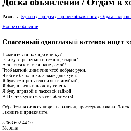
Доска объявлений / Отдам в 
Разделы:
Куплю
/
Продам
/
Прочие объявления
/
Отдам в хорош
Новое сообщение
Спасенный одноглазый котенок ищет хо
Помните стишок про клетку?
"Сижу за решеткой в темнице сырой".
А хочется к маме и папе домой!
Чтоб мягкий диванчик,чтоб добрые руки,
Чтоб не было повода даже для скуки!
Я буду смотреть телевизор с хозяйкой,
Я буду игрушки по дому гонять.
Я буду игривой и ласковой зайкой.
А Вы не скупитесь меня обнимать!
Обработана от всех видов паразитов, простерилизована. Лоток 
Звоните и приезжайте!
8 963 602 44 20
Марина