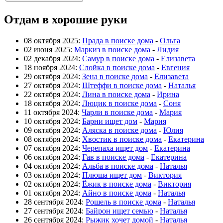
Отдам в хорошие руки
08 октября 2025:
Прада в поиске дома
-
Ольга
02 июня 2025:
Маркиз в поиске дома
-
Лидия
02 декабря 2024:
Самур в поиске дома
-
Елизавета
18 ноября 2024:
Слойка в поиске дома
-
Евгения
29 октября 2024:
Зена в поиске дома
-
Елизавета
27 октября 2024:
Штеффи в поиске дома
-
Наталья
22 октября 2024:
Лина в поиске дома
-
Ирина
18 октября 2024:
Люцик в поиске дома
-
Соня
11 октября 2024:
Чарли в поиске дома
-
Мария
10 октября 2024:
Барни ищет дом
-
Мария
09 октября 2024:
Аляска в поиске дома
-
Юлия
08 октября 2024:
Хвостик в поиске дома
-
Екатерина
07 октября 2024:
Черепаха ищет дом
-
Екатерина
06 октября 2024:
Гав в поиске дома
-
Екатерина
04 октября 2024:
Альба в поиске дома
-
Наталья
03 октября 2024:
Плюша ищет дом
-
Виктория
02 октября 2024:
Ёжик в поиске дома
-
Виктория
01 октября 2024:
Айно в поиске дома
-
Наталья
28 сентября 2024:
Рошель в поиске дома
-
Наталья
27 сентября 2024:
Байрон ищет семью
-
Наталья
26 сентября 2024:
Рыжик хочет домой
-
Наталья