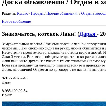
Доска объявлений / Отдам в 
Разделы:
Куплю
/
Продам
/
Прочие объявления
/
Отдам в хорош
Новое сообщение
Знакомьтесь, котенок Лаки! (
Дарья
- 2
Замурчательный парень! Лаки был спасен с черной передержки
ласковый. Лаки спокойно сидит на руках, любит обниматься и 
Несмотря на предательство, малыш не потерял верю в людей. 
Лаки 3 месяца. Есть все необходимые для этого возраста анали
Лаки как никто другой заслужил быть счастливым! Он смог му
Если вам приглянулся малыш,то пишите,звоните и приезжайте 
Лоток на отлично! Отдается по договору с не навязчивым отсл
8-917-540-37-45
Дарья
8-985-100-02-54
Ирина