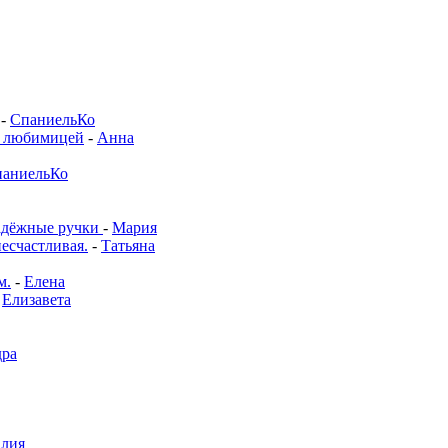
-
СпаниельКо
й любимицей
-
Анна
аниельКо
адёжные ручки
-
Мария
несчастливая.
-
Татьяна
м.
-
Елена
-
Елизавета
дра
алия