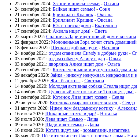
25 сентября 2024:
Хэппи в поиске семьи
-
Оксана
24 сентября 2024:
Байкал ищет семью!
-
Соня
21 сентября 2024:
Бриллиант Крашик
-
Оксана
21 сентября 2024:
Бриллиант Крашик
-
Оксана
21 сентября 2024:
Юк в поиске дома
-
Екатерина
17 сентября 2024:
Акелла ищет дом!
-
Света
22 марта 2022:
Спаниель Лари ищет новый дом и хозяина
22 февраля 2022:
Молоденькая Зора хочет стать домашне
18 февраля 2022:
Щенки в добрые руки
-
Наталия
24 ноября 2021:
отдам спаниеля Симбу в добрые руки
-
Сп
03 ноября 2021:
отдам собачку Алису в дар
-
Ольга
03 ноября 2021:
дворянка Алиса ищет дом
-
Ольга
25 сентября 2021:
Котята черныши ищут уютный дом и н
29 декабря 2020:
Зайка - никому ненужная, некрасивая и 
11 декабря 2020:
Жил был кот...
-
Светлана
14 ноября 2020:
Молодая активная собака Стелла ищет до
14 ноября 2020:
Душевный пес по кличке Тор ищет дом!
21 сентября 2020:
Котенок Лиза ищет хозяев
-
Севда
29 августа 2020:
Котенок-замарашка ищет хоязев.
-
Севда
01 августа 2020:
Ищем дом бездомному котику
-
Алексан
16 июля 2020:
Шикарные котята в дар!
-
Наталья
09 июля 2020:
Лева ищет Семью
-
Даша
09 июля 2020:
Шади ищет семью
-
Даша
16 июня 2020:
Котята ждут вас
-
зоомагазин, ветаптека
08 мая 2020:
Пёс интеллигент Джек в поисках дома
-
Нат