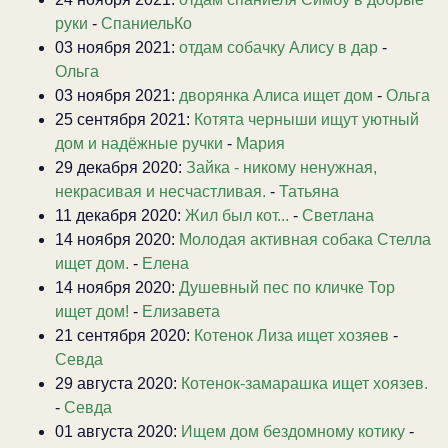
руки
-
СпаниельКо
03 ноября 2021:
отдам собачку Алису в дар
-
Ольга
03 ноября 2021:
дворянка Алиса ищет дом
-
Ольга
25 сентября 2021:
Котята черныши ищут уютный
дом и надёжные ручки
-
Мария
29 декабря 2020:
Зайка - никому ненужная,
некрасивая и несчастливая.
-
Татьяна
11 декабря 2020:
Жил был кот...
-
Светлана
14 ноября 2020:
Молодая активная собака Стелла
ищет дом.
-
Елена
14 ноября 2020:
Душевный пес по кличке Тор
ищет дом!
-
Елизавета
21 сентября 2020:
Котенок Лиза ищет хозяев
-
Севда
29 августа 2020:
Котенок-замарашка ищет хоязев.
-
Севда
01 августа 2020:
Ищем дом бездомному котику
-