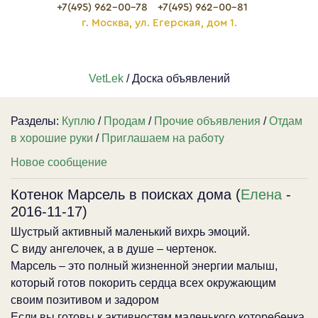
+7(495) 962-00-78
+7(495) 962-00-81
г. Москва, ул. Егерская, дом 1.
VetLek
/ Доска объявлений
Разделы:
Куплю
/
Продам
/
Прочие объявления
/
Отдам
в хорошие руки
/
Приглашаем на работу
Новое сообщение
Котенок Марсель в поисках дома (
Елена
-
2016-11-17)
Шустрый активный маленький вихрь эмоций.
С виду ангелочек, а в душе – чертенок.
Марсель – это полный жизненной энергии малыш,
который готов покорить сердца всех окружающим
своим позитивом и задором
Если вы готовы к активностям маленького которебенка