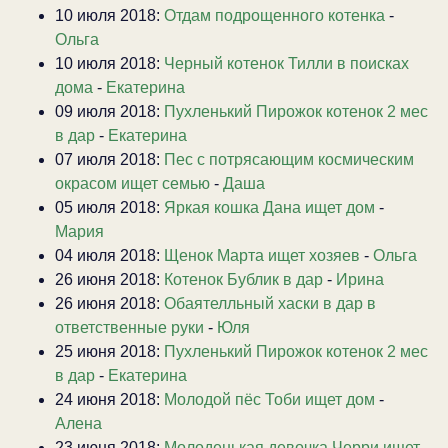
10 июля 2018:
Отдам подрощенного котенка
-
Ольга
10 июля 2018:
Черный котенок Тилли в поисках
дома
-
Екатерина
09 июля 2018:
Пухленький Пирожок котенок 2 мес
в дар
-
Екатерина
07 июля 2018:
Пес с потрясающим космическим
окрасом ищет семью
-
Даша
05 июля 2018:
Яркая кошка Дана ищет дом
-
Мария
04 июля 2018:
Щенок Марта ищет хозяев
-
Ольга
26 июня 2018:
Котенок Бублик в дар
-
Ирина
26 июня 2018:
Обаятелльный хаски в дар в
ответственные руки
-
Юля
25 июня 2018:
Пухленький Пирожок котенок 2 мес
в дар
-
Екатерина
24 июня 2018:
Молодой пёс Тоби ищет дом
-
Алена
23 июня 2018:
Молоденькая девочка Черри ищет