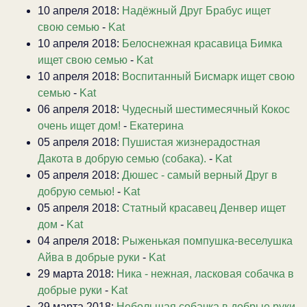
10 апреля 2018:
Надёжный Друг Брабус ищет
свою семью
-
Kat
10 апреля 2018:
Белоснежная красавица Бимка
ищет свою семью
-
Kat
10 апреля 2018:
Воспитанный Бисмарк ищет свою
семью
-
Kat
06 апреля 2018:
Чудесный шестимесячный Кокос
очень ищет дом!
-
Екатерина
05 апреля 2018:
Пушистая жизнерадостная
Дакота в добрую семью (собака).
-
Kat
05 апреля 2018:
Дюшес - самый верный Друг в
добрую семью!
-
Kat
05 апреля 2018:
Статный красавец Денвер ищет
дом
-
Kat
04 апреля 2018:
Рыженькая помпушка-веселушка
Айва в добрые руки
-
Kat
29 марта 2018:
Ника - нежная, ласковая собачка в
добрые руки
-
Kat
29 марта 2018:
Небольшая собачка в добрые руки