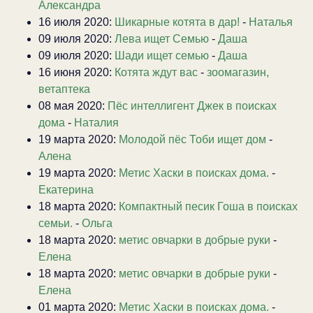
Александра
16 июля 2020:
Шикарные котята в дар!
-
Наталья
09 июля 2020:
Лева ищет Семью
-
Даша
09 июля 2020:
Шади ищет семью
-
Даша
16 июня 2020:
Котята ждут вас
-
зоомагазин,
ветаптека
08 мая 2020:
Пёс интеллигент Джек в поисках
дома
-
Наталия
19 марта 2020:
Молодой пёс Тоби ищет дом
-
Алена
19 марта 2020:
Метис Хаски в поисках дома.
-
Екатерина
18 марта 2020:
Компактный песик Гоша в поисках
семьи.
-
Ольга
18 марта 2020:
метис овчарки в добрые руки
-
Елена
18 марта 2020:
метис овчарки в добрые руки
-
Елена
01 марта 2020:
Метис Хаски в поисках дома.
-