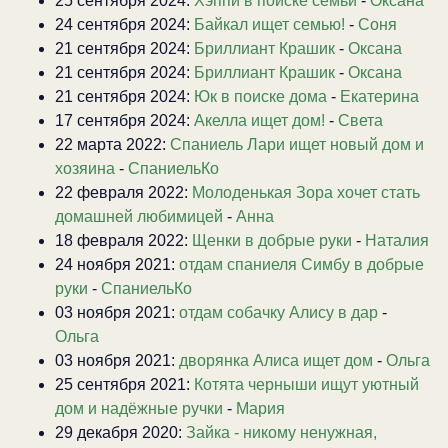
25 сентября 2024:
Хэппи в поиске семьи
-
Оксана
24 сентября 2024:
Байкал ищет семью!
-
Соня
21 сентября 2024:
Бриллиант Крашик
-
Оксана
21 сентября 2024:
Бриллиант Крашик
-
Оксана
21 сентября 2024:
Юк в поиске дома
-
Екатерина
17 сентября 2024:
Акелла ищет дом!
-
Света
22 марта 2022:
Спаниель Лари ищет новый дом и
хозяина
-
СпаниельКо
22 февраля 2022:
Молоденькая Зора хочет стать
домашней любимицей
-
Анна
18 февраля 2022:
Щенки в добрые руки
-
Наталия
24 ноября 2021:
отдам спаниеля Симбу в добрые
руки
-
СпаниельКо
03 ноября 2021:
отдам собачку Алису в дар
-
Ольга
03 ноября 2021:
дворянка Алиса ищет дом
-
Ольга
25 сентября 2021:
Котята черныши ищут уютный
дом и надёжные ручки
-
Мария
29 декабря 2020:
Зайка - никому ненужная,