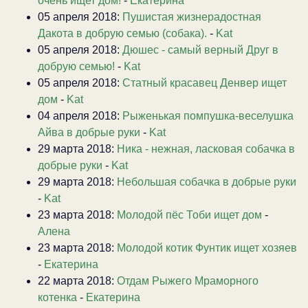
очень ищет дом!
-
Екатерина
05 апреля 2018:
Пушистая жизнерадостная
Дакота в добрую семью (собака).
-
Kat
05 апреля 2018:
Дюшес - самый верный Друг в
добрую семью!
-
Kat
05 апреля 2018:
Статный красавец Денвер ищет
дом
-
Kat
04 апреля 2018:
Рыженькая помпушка-веселушка
Айва в добрые руки
-
Kat
29 марта 2018:
Ника - нежная, ласковая собачка в
добрые руки
-
Kat
29 марта 2018:
Небольшая собачка в добрые руки
-
Kat
23 марта 2018:
Молодой пёс Тоби ищет дом
-
Алена
23 марта 2018:
Молодой котик Фунтик ищет хозяев
-
Екатерина
22 марта 2018:
Отдам Рыжего Мраморного
котенка
-
Екатерина