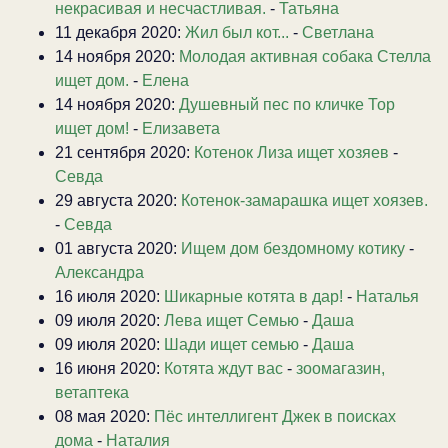
некрасивая и несчастливая.
-
Татьяна
11 декабря 2020:
Жил был кот...
-
Светлана
14 ноября 2020:
Молодая активная собака Стелла
ищет дом.
-
Елена
14 ноября 2020:
Душевный пес по кличке Тор
ищет дом!
-
Елизавета
21 сентября 2020:
Котенок Лиза ищет хозяев
-
Севда
29 августа 2020:
Котенок-замарашка ищет хоязев.
-
Севда
01 августа 2020:
Ищем дом бездомному котику
-
Александра
16 июля 2020:
Шикарные котята в дар!
-
Наталья
09 июля 2020:
Лева ищет Семью
-
Даша
09 июля 2020:
Шади ищет семью
-
Даша
16 июня 2020:
Котята ждут вас
-
зоомагазин,
ветаптека
08 мая 2020:
Пёс интеллигент Джек в поисках
дома
-
Наталия