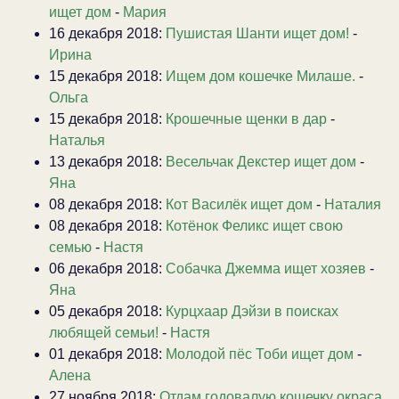
ищет дом
-
Мария
16 декабря 2018:
Пушистая Шанти ищет дом!
-
Ирина
15 декабря 2018:
Ищем дом кошечке Милаше.
-
Ольга
15 декабря 2018:
Крошечные щенки в дар
-
Наталья
13 декабря 2018:
Весельчак Декстер ищет дом
-
Яна
08 декабря 2018:
Кот Василёк ищет дом
-
Наталия
08 декабря 2018:
Котёнок Феликс ищет свою
семью
-
Настя
06 декабря 2018:
Собачка Джемма ищет хозяев
-
Яна
05 декабря 2018:
Курцхаар Дэйзи в поисках
любящей семьи!
-
Настя
01 декабря 2018:
Молодой пёс Тоби ищет дом
-
Алена
27 ноября 2018:
Отдам годовалую кошечку окраса