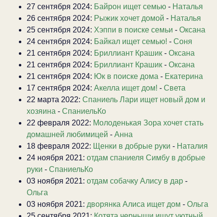
27 сентября 2024:
Байрон ищет семью
-
Наталья
26 сентября 2024:
Рыжик хочет домой
-
Наталья
25 сентября 2024:
Хэппи в поиске семьи
-
Оксана
24 сентября 2024:
Байкал ищет семью!
-
Соня
21 сентября 2024:
Бриллиант Крашик
-
Оксана
21 сентября 2024:
Бриллиант Крашик
-
Оксана
21 сентября 2024:
Юк в поиске дома
-
Екатерина
17 сентября 2024:
Акелла ищет дом!
-
Света
22 марта 2022:
Спаниель Лари ищет новый дом и
хозяина
-
СпаниельКо
22 февраля 2022:
Молоденькая Зора хочет стать
домашней любимицей
-
Анна
18 февраля 2022:
Щенки в добрые руки
-
Наталия
24 ноября 2021:
отдам спаниеля Симбу в добрые
руки
-
СпаниельКо
03 ноября 2021:
отдам собачку Алису в дар
-
Ольга
03 ноября 2021:
дворянка Алиса ищет дом
-
Ольга
25 сентября 2021:
Котята черныши ищут уютный