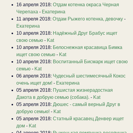
16 апреля 2018:
Отдам котенка окраса Черная
Черепаха
-
Екатерина
11 апреля 2018:
Отдам Рыжего котенка, девочку
-
Екатерина
10 апреля 2018:
Надёжный Друг Брабус ищет
свою семью
-
Kat
10 апреля 2018:
Белоснежная красавица Бимка
ищет свою семью
-
Kat
10 апреля 2018:
Воспитанный Бисмарк ищет свою
семью
-
Kat
06 апреля 2018:
Чудесный шестимесячный Кокос
очень ищет дом!
-
Екатерина
05 апреля 2018:
Пушистая жизнерадостная
Дакота в добрую семью (собака).
-
Kat
05 апреля 2018:
Дюшес - самый верный Друг в
добрую семью!
-
Kat
05 апреля 2018:
Статный красавец Денвер ищет
дом
-
Kat
04 апреля 2018:
Рыженькая помпушка-веселушка