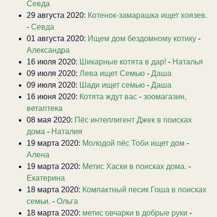
Севда
29 августа 2020:
Котенок-замарашка ищет хоязев.
-
Севда
01 августа 2020:
Ищем дом бездомному котику
-
Александра
16 июля 2020:
Шикарные котята в дар!
-
Наталья
09 июля 2020:
Лева ищет Семью
-
Даша
09 июля 2020:
Шади ищет семью
-
Даша
16 июня 2020:
Котята ждут вас
-
зоомагазин,
ветаптека
08 мая 2020:
Пёс интеллигент Джек в поисках
дома
-
Наталия
19 марта 2020:
Молодой пёс Тоби ищет дом
-
Алена
19 марта 2020:
Метис Хаски в поисках дома.
-
Екатерина
18 марта 2020:
Компактный песик Гоша в поисках
семьи.
-
Ольга
18 марта 2020:
метис овчарки в добрые руки
-