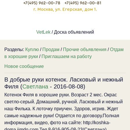
+7(495) 962-00-78
+7(495) 962-00-81
г. Москва, ул. Егерская, дом 1.
VetLek
/ Доска объявлений
Разделы:
Куплю
/
Продам
/
Прочие объявления
/
Отдам
в хорошие руки
/
Приглашаем на работу
Новое сообщение
В добрые руки котенок. Ласковый и нежный
Филя (
Светлана
- 2016-08-08)
Котенок Филя в хорошие руки. Возраст 2 мес. Окрас
светло-серый. Домашний, ручной. Ласковый и нежный
наш Филька. К лоточку приучен. Здоров, игрив. Ждет
самые надежные руки! Отдается по договору.Полная
информация, видео, фото на сайте: http://koshka-
doma.jimdo.com Тел.8-916-905-08-23(Светлана).