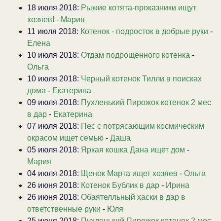
18 июля 2018:
Рыжие котята-проказники ищут
хозяев!
-
Мария
11 июля 2018:
Котенок - подросток в добрые руки
-
Елена
10 июля 2018:
Отдам подрощенного котенка
-
Ольга
10 июля 2018:
Черный котенок Тилли в поисках
дома
-
Екатерина
09 июля 2018:
Пухленький Пирожок котенок 2 мес
в дар
-
Екатерина
07 июля 2018:
Пес с потрясающим космическим
окрасом ищет семью
-
Даша
05 июля 2018:
Яркая кошка Дана ищет дом
-
Мария
04 июля 2018:
Щенок Марта ищет хозяев
-
Ольга
26 июня 2018:
Котенок Бублик в дар
-
Ирина
26 июня 2018:
Обаятелльный хаски в дар в
ответственные руки
-
Юля
25 июня 2018:
Пухленький Пирожок котенок 2 мес