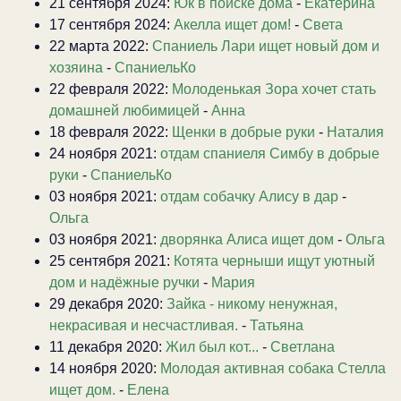
21 сентября 2024:
Юк в поиске дома
-
Екатерина
17 сентября 2024:
Акелла ищет дом!
-
Света
22 марта 2022:
Спаниель Лари ищет новый дом и
хозяина
-
СпаниельКо
22 февраля 2022:
Молоденькая Зора хочет стать
домашней любимицей
-
Анна
18 февраля 2022:
Щенки в добрые руки
-
Наталия
24 ноября 2021:
отдам спаниеля Симбу в добрые
руки
-
СпаниельКо
03 ноября 2021:
отдам собачку Алису в дар
-
Ольга
03 ноября 2021:
дворянка Алиса ищет дом
-
Ольга
25 сентября 2021:
Котята черныши ищут уютный
дом и надёжные ручки
-
Мария
29 декабря 2020:
Зайка - никому ненужная,
некрасивая и несчастливая.
-
Татьяна
11 декабря 2020:
Жил был кот...
-
Светлана
14 ноября 2020:
Молодая активная собака Стелла
ищет дом.
-
Елена