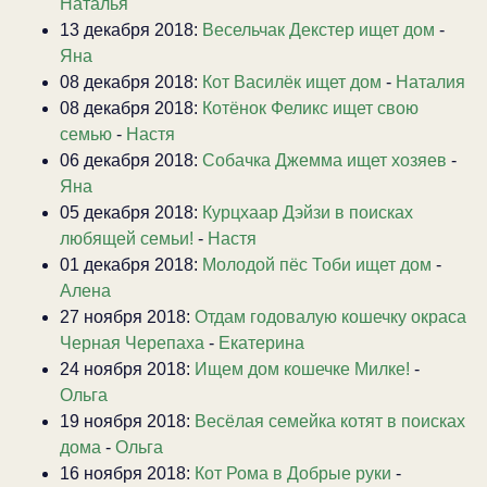
Наталья
13 декабря 2018:
Весельчак Декстер ищет дом
-
Яна
08 декабря 2018:
Кот Василёк ищет дом
-
Наталия
08 декабря 2018:
Котёнок Феликс ищет свою
семью
-
Настя
06 декабря 2018:
Собачка Джемма ищет хозяев
-
Яна
05 декабря 2018:
Курцхаар Дэйзи в поисках
любящей семьи!
-
Настя
01 декабря 2018:
Молодой пёс Тоби ищет дом
-
Алена
27 ноября 2018:
Отдам годовалую кошечку окраса
Черная Черепаха
-
Екатерина
24 ноября 2018:
Ищем дом кошечке Милке!
-
Ольга
19 ноября 2018:
Весёлая семейка котят в поисках
дома
-
Ольга
16 ноября 2018:
Кот Рома в Добрые руки
-