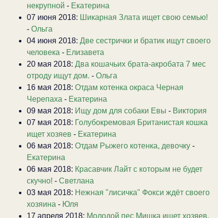
некрупной
-
Екатерина
07 июня 2018:
Шикарная Злата ищет свою семью!
-
Ольга
04 июня 2018:
Две сестрички и братик ищут своего
человека
-
Елизавета
20 мая 2018:
Два кошачьих брата-акробата 7 мес
отроду ищут дом.
-
Ольга
16 мая 2018:
Отдам котенка окраса Черная
Черепаха
-
Екатерина
09 мая 2018:
Ищу дом для собаки Евы
-
Виктория
07 мая 2018:
Голубокремовая Британистая кошка
ищет хозяев
-
Екатерина
06 мая 2018:
Отдам Рыжего котенка, девочку
-
Екатерина
06 мая 2018:
Красавчик Лайт с которым не будет
скучно!
-
Светлана
03 мая 2018:
Нежная "лисичка" Фокси ждёт своего
хозяина
-
Юля
17 апреля 2018:
Молодой пес Мишка ищет хозяев.