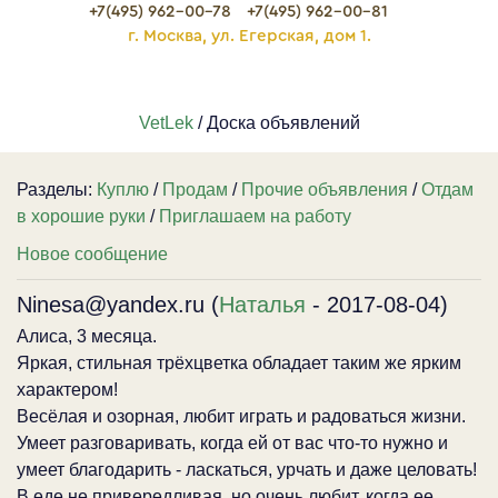
+7(495) 962-00-78
+7(495) 962-00-81
г. Москва, ул. Егерская, дом 1.
VetLek
/ Доска объявлений
Разделы:
Куплю
/
Продам
/
Прочие объявления
/
Отдам
в хорошие руки
/
Приглашаем на работу
Новое сообщение
Ninesa@yandex.ru (
Наталья
- 2017-08-04)
Алиса, 3 месяца.
Яркая, стильная трёхцветка обладает таким же ярким
характером!
Весёлая и озорная, любит играть и радоваться жизни.
Умеет разговаривать, когда ей от вас что-то нужно и
умеет благодарить - ласкаться, урчать и даже целовать!
В еде не привередливая, но очень любит, когда ее