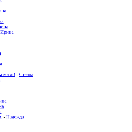
я
ина
на
рина
-
Ирина
я
а
м котят!
-
Стелла
я
ина
на
а
м.
-
Надежда