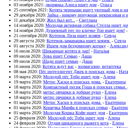
03 ноября 2021:
дворянка Алиса ищет дом
-
Ольга
25 сентября 2021:
Котята черныши ищут уютный дом и н
29 декабря 2020:
Зайка - никому ненужная, некрасивая и 
11 декабря 2020:
Жил был кот...
-
Светлана
14 ноября 2020:
Молодая активная собака Стелла ищет до
14 ноября 2020:
Душевный пес по кличке Тор ищет дом!
21 сентября 2020:
Котенок Лиза ищет хозяев
-
Севда
29 августа 2020:
Котенок-замарашка ищет хоязев.
-
Севда
01 августа 2020:
Ищем дом бездомному котику
-
Алексан
16 июля 2020:
Шикарные котята в дар!
-
Наталья
09 июля 2020:
Лева ищет Семью
-
Даша
09 июля 2020:
Шади ищет семью
-
Даша
16 июня 2020:
Котята ждут вас
-
зоомагазин, ветаптека
08 мая 2020:
Пёс интеллигент Джек в поисках дома
-
Нат
19 марта 2020:
Молодой пёс Тоби ищет дом
-
Алена
19 марта 2020:
Метис Хаски в поисках дома.
-
Екатерина
18 марта 2020:
Компактный песик Гоша в поисках семьи.
18 марта 2020:
метис овчарки в добрые руки
-
Елена
18 марта 2020:
метис овчарки в добрые руки
-
Елена
01 марта 2020:
Метис Хаски в поисках дома.
-
Екатерина
01 марта 2020:
Кошечка Марфа в поисках семьи
-
Екатери
01 марта 2020:
Молодая Кошка Кофе ищет дом
-
Екатерин
25 февраля 2020:
Молодой пёс Тоби ищет дом
-
Алена
24 февраля 2020:
Отдам шикарного рыжего кота
-
Елена