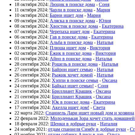
18 октября 2024:
Люцик в поиске дома
-
Соня
11 октября 2024:
Чарли в поиске дома
-
Мария
10 октября 2024:
Барни ищет дом
-
Мария
09 октября 2024:
Аляска в поиске дома
-
Юлия
08 октября 2024:
Хвостик в поиске дома
-
Екатерина
07 октября 2024:
Черепаха ищет дом
-
Екатерина
06 октября 2024:
Гав в поиске дома
-
Екатерина
04 октября 2024:
Альба в поиске дома
-
Наталья
03 октября 2024:
Плюша ищет дом
-
Виктория
02 октября 2024:
Ёжик в поиске дома
-
Виктория
01 октября 2024:
Айно в поиске дома
-
Наталья
28 сентября 2024:
Рошель в поиске дома
-
Наталья
27 сентября 2024:
Байрон ищет семью
-
Наталья
26 сентября 2024:
Рыжик хочет домой
-
Наталья
25 сентября 2024:
Хэппи в поиске семьи
-
Оксана
24 сентября 2024:
Байкал ищет семью!
-
Соня
21 сентября 2024:
Бриллиант Крашик
-
Оксана
21 сентября 2024:
Бриллиант Крашик
-
Оксана
21 сентября 2024:
Юк в поиске дома
-
Екатерина
17 сентября 2024:
Акелла ищет дом!
-
Света
22 марта 2022:
Спаниель Лари ищет новый дом и хозяина
22 февраля 2022:
Молоденькая Зора хочет стать домашне
18 февраля 2022:
Щенки в добрые руки
-
Наталия
24 ноября 2021:
отдам спаниеля Симбу в добрые руки
-
Сп
03 ноября 2021:
отдам собачку Алису в дар
-
Ольга