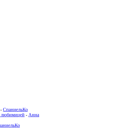
-
СпаниельКо
й любимицей
-
Анна
аниельКо