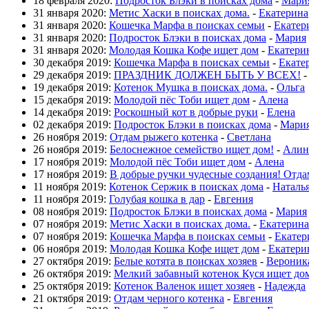
18 февраля 2020:
Подросток Блэки в поисках дома
-
Мари
31 января 2020:
Метис Хаски в поисках дома.
-
Екатерина
31 января 2020:
Кошечка Марфа в поисках семьи
-
Екатер
31 января 2020:
Подросток Блэки в поисках дома
-
Мария
31 января 2020:
Молодая Кошка Кофе ищет дом
-
Екатери
30 декабря 2019:
Кошечка Марфа в поисках семьи
-
Екате
29 декабря 2019:
ПРАЗДНИК ДОЛЖЕН БЫТЬ У ВСЕХ!
19 декабря 2019:
Котенок Мушка в поисках дома.
-
Ольга
15 декабря 2019:
Молодой пёс Тоби ищет дом
-
Алена
14 декабря 2019:
Роскошный кот в добрые руки
-
Елена
02 декабря 2019:
Подросток Блэки в поисках дома
-
Мари
26 ноября 2019:
Отдам рыжего котенка
-
Светлана
26 ноября 2019:
Белоснежное семейство ищет дом!
-
Алин
17 ноября 2019:
Молодой пёс Тоби ищет дом
-
Алена
17 ноября 2019:
В добрые ручки чудесные создания! Отда
11 ноября 2019:
Котенок Сержик в поисках дома
-
Наталь
11 ноября 2019:
Голубая кошка в дар
-
Евгения
08 ноября 2019:
Подросток Блэки в поисках дома
-
Мария
07 ноября 2019:
Метис Хаски в поисках дома.
-
Екатерина
07 ноября 2019:
Кошечка Марфа в поисках семьи
-
Екатер
06 ноября 2019:
Молодая Кошка Кофе ищет дом
-
Екатери
27 октября 2019:
Белые котята в поисках хозяев
-
Вероник
26 октября 2019:
Мелкий забавный котенок Куся ищет до
25 октября 2019:
Котенок Валенок ищет хозяев
-
Надежда
21 октября 2019:
Отдам черного котенка
-
Евгения