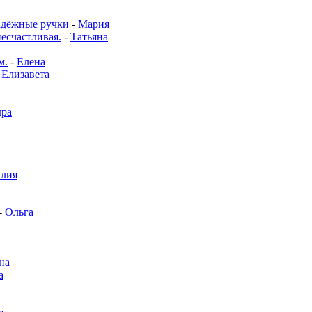
адёжные ручки
-
Мария
несчастливая.
-
Татьяна
м.
-
Елена
-
Елизавета
дра
алия
-
Ольга
на
а