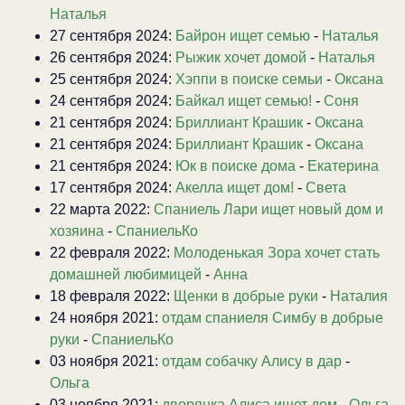
Наталья
27 сентября 2024:
Байрон ищет семью
-
Наталья
26 сентября 2024:
Рыжик хочет домой
-
Наталья
25 сентября 2024:
Хэппи в поиске семьи
-
Оксана
24 сентября 2024:
Байкал ищет семью!
-
Соня
21 сентября 2024:
Бриллиант Крашик
-
Оксана
21 сентября 2024:
Бриллиант Крашик
-
Оксана
21 сентября 2024:
Юк в поиске дома
-
Екатерина
17 сентября 2024:
Акелла ищет дом!
-
Света
22 марта 2022:
Спаниель Лари ищет новый дом и
хозяина
-
СпаниельКо
22 февраля 2022:
Молоденькая Зора хочет стать
домашней любимицей
-
Анна
18 февраля 2022:
Щенки в добрые руки
-
Наталия
24 ноября 2021:
отдам спаниеля Симбу в добрые
руки
-
СпаниельКо
03 ноября 2021:
отдам собачку Алису в дар
-
Ольга
03 ноября 2021:
дворянка Алиса ищет дом
-
Ольга