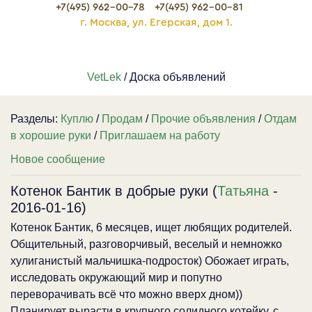
+7(495) 962-00-78
+7(495) 962-00-81
г. Москва, ул. Егерская, дом 1.
VetLek
/ Доска объявлений
Разделы:
Куплю
/
Продам
/
Прочие объявления
/
Отдам
в хорошие руки
/
Приглашаем на работу
Новое сообщение
Котенок Бантик в добрые руки (
Татьяна
-
2016-01-16)
Котенок Бантик, 6 месяцев, ищет любящих родителей.
Общительный, разговорчивый, веселый и немножко
хулиганистый мальчишка-подросток) Обожает играть,
исследовать окружающий мир и попутно
переворачивать всё что можно вверх дном))
Планирует вырасти в крупного солидного котейку, с