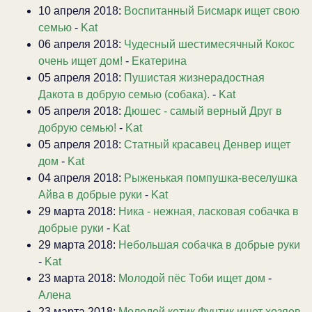
10 апреля 2018:
Воспитанный Бисмарк ищет свою
семью
-
Kat
06 апреля 2018:
Чудесный шестимесячный Кокос
очень ищет дом!
-
Екатерина
05 апреля 2018:
Пушистая жизнерадостная
Дакота в добрую семью (собака).
-
Kat
05 апреля 2018:
Дюшес - самый верный Друг в
добрую семью!
-
Kat
05 апреля 2018:
Статный красавец Денвер ищет
дом
-
Kat
04 апреля 2018:
Рыженькая помпушка-веселушка
Айва в добрые руки
-
Kat
29 марта 2018:
Ника - нежная, ласковая собачка в
добрые руки
-
Kat
29 марта 2018:
Небольшая собачка в добрые руки
-
Kat
23 марта 2018:
Молодой пёс Тоби ищет дом
-
Алена
23 марта 2018:
Молодой котик Фунтик ищет хозяев