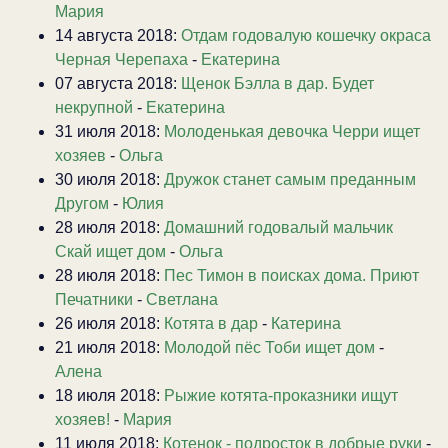
Мария
14 августа 2018:
Отдам годовалую кошечку окраса
Черная Черепаха
-
Екатерина
07 августа 2018:
Щенок Бэлла в дар. Будет
некрупной
-
Екатерина
31 июля 2018:
Молоденькая девочка Черри ищет
хозяев
-
Ольга
30 июля 2018:
Дружок станет самым преданным
Другом
-
Юлия
28 июля 2018:
Домашний годовалый мальчик
Скай ищет дом
-
Ольга
28 июля 2018:
Пес Тимон в поисках дома. Приют
Печатники
-
Светлана
26 июля 2018:
Котята в дар
-
Катерина
21 июля 2018:
Молодой пёс Тоби ищет дом
-
Алена
18 июля 2018:
Рыжие котята-проказники ищут
хозяев!
-
Мария
11 июля 2018:
Котенок - подросток в добрые руки
-