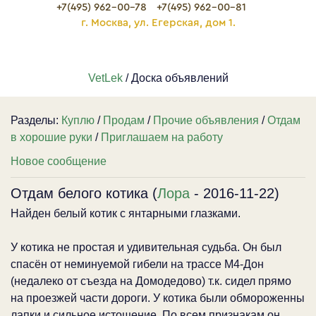
+7(495) 962-00-78
+7(495) 962-00-81
г. Москва, ул. Егерская, дом 1.
VetLek
/ Доска объявлений
Разделы:
Куплю
/
Продам
/
Прочие объявления
/
Отдам
в хорошие руки
/
Приглашаем на работу
Новое сообщение
Отдам белого котика (
Лора
- 2016-11-22)
Найден белый котик с янтарными глазками.
У котика не простая и удивительная судьба. Он был
спасён от неминуемой гибели на трассе М4-Дон
(недалеко от съезда на Домодедово) т.к. сидел прямо
на проезжей части дороги. У котика были обмороженны
лапки и сильное истощение. По всем признакам он