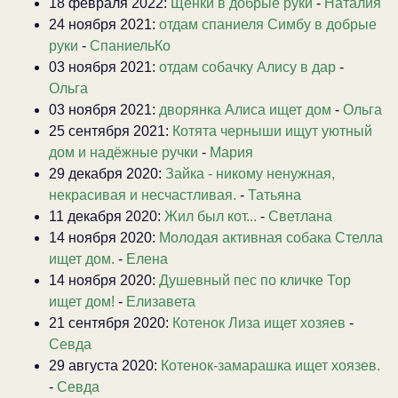
18 февраля 2022:
Щенки в добрые руки
-
Наталия
24 ноября 2021:
отдам спаниеля Симбу в добрые
руки
-
СпаниельКо
03 ноября 2021:
отдам собачку Алису в дар
-
Ольга
03 ноября 2021:
дворянка Алиса ищет дом
-
Ольга
25 сентября 2021:
Котята черныши ищут уютный
дом и надёжные ручки
-
Мария
29 декабря 2020:
Зайка - никому ненужная,
некрасивая и несчастливая.
-
Татьяна
11 декабря 2020:
Жил был кот...
-
Светлана
14 ноября 2020:
Молодая активная собака Стелла
ищет дом.
-
Елена
14 ноября 2020:
Душевный пес по кличке Тор
ищет дом!
-
Елизавета
21 сентября 2020:
Котенок Лиза ищет хозяев
-
Севда
29 августа 2020:
Котенок-замарашка ищет хоязев.
-
Севда