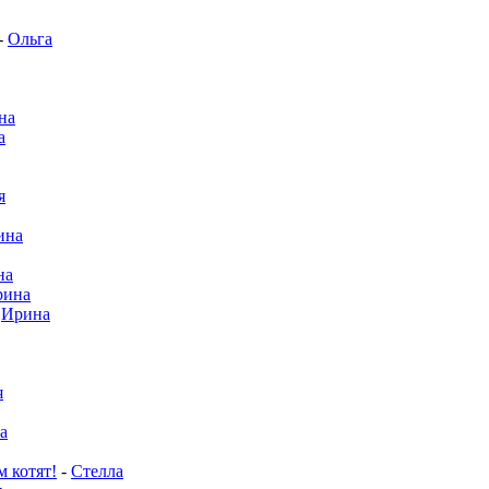
-
Ольга
на
а
я
ина
на
рина
-
Ирина
я
а
м котят!
-
Стелла