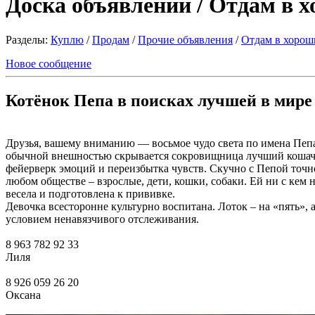
Доска объявлений / Отдам в 
Разделы:
Куплю
/
Продам
/
Прочие объявления
/
Отдам в хорош
Новое сообщение
Котёнок Пепа в поисках лучшей в мире 
Друзья, вашему вниманию — восьмое чудо света по имена Пепа.
обычной внешностью скрывается сокровищница лучший ко
фейерверк эмоций и переизбытка чувств. Скучно с Пепой точно
любом обществе – взрослые, дети, кошки, собаки. Ей ни с кем н
весела и подготовлена к прививке.
Девочка всесторонне культурно воспитана. Лоток – на «пять», 
условием ненавязчивого отслеживания.
8 963 782 92 33
Лиля
8 926 059 26 20
Оксана