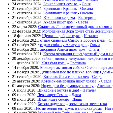
24 сентября 2024:
Байкал ищет семью!
-
Соня
21 сентября 2024:
Бриллиант Крашик
-
Оксана
21 сентября 2024:
Бриллиант Крашик
-
Оксана
21 сентября 2024:
Юк в поиске дома
-
Екатерина
17 сентября 2024:
Акелла ищет дом!
-
Света
22 марта 2022:
Спаниель Лари ищет новый дом и хозяина
22 февраля 2022:
Молоденькая Зора хочет стать домашне
18 февраля 2022:
Щенки в добрые руки
-
Наталия
24 ноября 2021:
отдам спаниеля Симбу в добрые руки
-
Сп
03 ноября 2021:
отдам собачку Алису в дар
-
Ольга
03 ноября 2021:
дворянка Алиса ищет дом
-
Ольга
25 сентября 2021:
Котята черныши ищут уютный дом и н
29 декабря 2020:
Зайка - никому ненужная, некрасивая и 
11 декабря 2020:
Жил был кот...
-
Светлана
14 ноября 2020:
Молодая активная собака Стелла ищет до
14 ноября 2020:
Душевный пес по кличке Тор ищет дом!
21 сентября 2020:
Котенок Лиза ищет хозяев
-
Севда
29 августа 2020:
Котенок-замарашка ищет хоязев.
-
Севда
01 августа 2020:
Ищем дом бездомному котику
-
Алексан
16 июля 2020:
Шикарные котята в дар!
-
Наталья
09 июля 2020:
Лева ищет Семью
-
Даша
09 июля 2020:
Шади ищет семью
-
Даша
16 июня 2020:
Котята ждут вас
-
зоомагазин, ветаптека
08 мая 2020:
Пёс интеллигент Джек в поисках дома
-
Нат
19 марта 2020:
Молодой пёс Тоби ищет дом
-
Алена